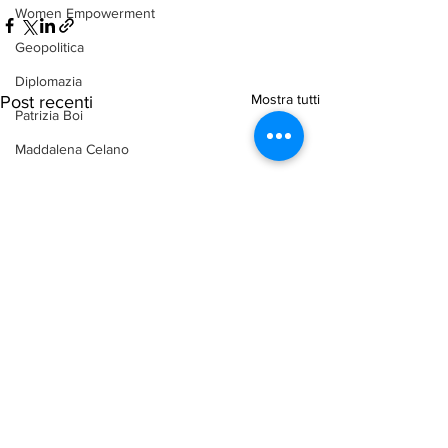
Women Empowerment
Geopolitica
Diplomazia
Mostra tutti
Post recenti
Patrizia Boi
Maddalena Celano
Chiara Cavalieri
Ambiente
arab-corner-politica
arab-corner-economia
arab-corner-cultura
arab-corner-arte
TURISMO
azerbaijan