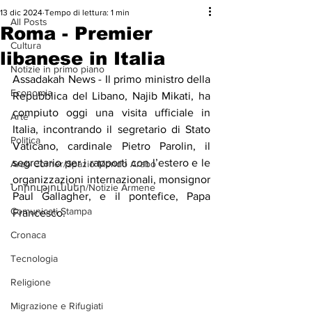
13 dic 2024
Tempo di lettura: 1 min
All Posts
Roma - Premier
Cultura
libanese in Italia
Notizie in primo piano
Assadakah News - Il primo ministro della 
Economia
Repubblica del Libano, Najib Mikati, ha 
compiuto oggi una visita ufficiale in 
Arte
Italia, incontrando il segretario di Stato 
Politica
Vaticano, cardinale Pietro Parolin, il 
segretario per i rapporti con l’estero e le 
Arab Corner/Spazio Mondo Arabo
organizzazioni internazionali, monsignor 
Նորություններ/Notizie Armene
Paul Gallagher, e il pontefice, Papa 
Comunicati Stampa
Francesco.
Cronaca
Tecnologia
Religione
Migrazione e Rifugiati