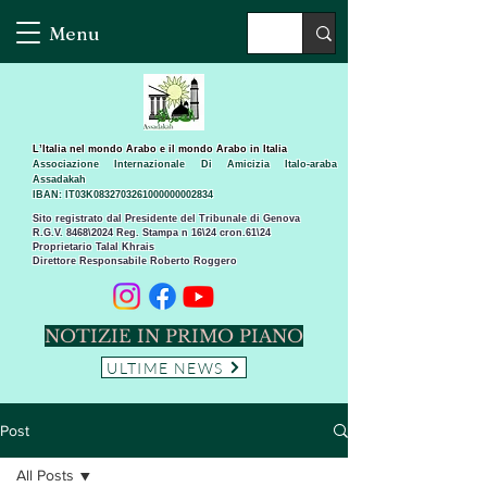
Menu
L’Italia nel mondo Arabo e il mondo Arabo in Italia
Associazione Internazionale Di Amicizia Italo-araba
Assadakah
IBAN: IT03K0832703261000000002834
Sito registrato dal Presidente del Tribunale di Genova
R.G.V. 8468\2024 Reg. Stampa n 16\24 cron.61\24 ​
Proprietario Talal Khrais
Direttore Responsabile Roberto Roggero
NOTIZIE IN PRIMO PIANO
ULTIME NEWS
Post
All Posts