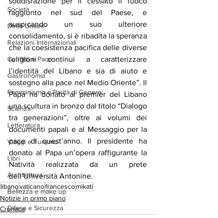
soddisfazione per il cessato il fuoco 
Società
raggiunto nel sud del Paese, e 
auspicando un suo ulteriore 
Diritti Umani
consolidamento, si è ribadita la speranza 
Relazioni Internazionali
che la coesistenza pacifica delle diverse 
religioni continui a caratterizzare 
Conflitti e Pace
l’identità del Libano e sia di aiuto e 
Gastronomia
sostegno alla pace nel Medio Oriente”. Il 
Femminismo e Parità di Genere
Papa ha donato al premier del Libano 
una scultura in bronzo dal titolo “Dialogo 
Scienza
tra generazioni”, oltre ai volumi dei 
Letteratura
documenti papali e al Messaggio per la 
pace di quest’anno. Il presidente ha 
Viaggi e Turismo
donato al Papa un’opera raffigurante la 
Libri
Natività realizzata da un prete 
Architettura
dell’Università Antonine.
libano
vaticano
francesco
mikati
Bellezza e make up
Notizie in primo piano
Difesa e Sicurezza
Cronaca