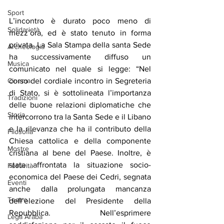
Sport
L’incontro è durato poco meno di 
Solidarietà
mezz’ora, ed è stato tenuto in forma 
privata. La Sala Stampa della santa Sede 
Archeologia
ha successivamente diffuso un 
Musica
comunicato nel quale si legge: “Nel 
corso del cordiale incontro in Segreteria 
Cinema
di Stato, si è sottolineata l’importanza 
Tradizioni
delle buone relazioni diplomatiche che 
Storia
intercorrono tra la Santa Sede e il Libano 
e la rilevanza che ha il contributo della 
Filosofia
Chiesa cattolica e della componente 
Mostre
cristiana al bene del Paese. Inoltre, è 
stata affrontata la situazione socio-
Festività
economica del Paese dei Cedri, segnata 
Eventi
anche dalla prolungata mancanza 
Teatro
dell’elezione del Presidente della 
Repubblica. Nell’esprimere 
Lega Araba