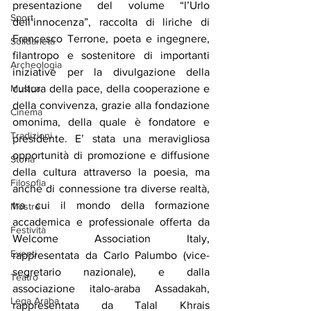
presentazione del volume “l’Urlo 
Sport
dell’innocenza”, raccolta di liriche di 
Francesco Terrone, poeta e ingegnere, 
Solidarietà
filantropo e sostenitore di importanti 
Archeologia
iniziative per la divulgazione della 
Musica
cultura della pace, della cooperazione e 
della convivenza, grazie alla fondazione 
Cinema
omonima, della quale è fondatore e 
Tradizioni
presidente. E’ stata una meravigliosa 
opportunità di promozione e diffusione 
Storia
della cultura attraverso la poesia, ma 
Filosofia
anche di connessione tra diverse realtà, 
tra cui il mondo della formazione 
Mostre
accademica e professionale offerta da 
Festività
Welcome Association Italy, 
Eventi
rappresentata da Carlo Palumbo (vice-
segretario nazionale), e dalla 
Teatro
associazione italo-araba Assadakah, 
Lega Araba
rappresentata da Talal Khrais 