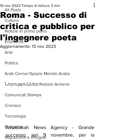
10 nov 2023
Tempo di lettura: 3 min
All Posts
Roma - Successo di
Cultura
critica e pubblico per
Notizie in primo piano
l'ingegnere poeta
Economia
Aggiornamento:
13 nov 2023
Arte
Politica
Arab Corner/Spazio Mondo Arabo
Նորություններ/Notizie Armene
Comunicati Stampa
Cronaca
Tecnologia
Religione
Assadakah News Agency - Grande 
successo, ieri 9 novembre, per la 
Migrazione e Rifugiati