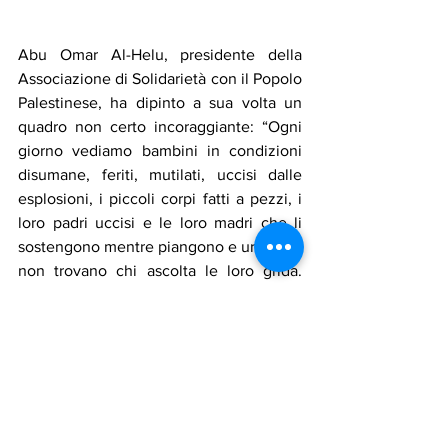
Abu Omar Al-Helu, presidente della 
Associazione di Solidarietà con il Popolo 
Palestinese, ha dipinto a sua volta un 
quadro non certo incoraggiante: “Ogni 
giorno vediamo bambini in condizioni 
disumane, feriti, mutilati, uccisi dalle 
esplosioni, i piccoli corpi fatti a pezzi, i 
loro padri uccisi e le loro madri che li 
sostengono mentre piangono e urlano, e 
non trovano chi ascolta le loro grida. 
Sono grida di aiuto di bambini innocenti, 
che Francesco Terrone ha saputo 
racchiudere in versi intensi, che non 
lasciano indifferenti”.
Muhammad bin Muhammad, Imam della 
moschea Al Huda, ha poi lanciato un 
appello: “In questi giorni, dobbiamo tutti 