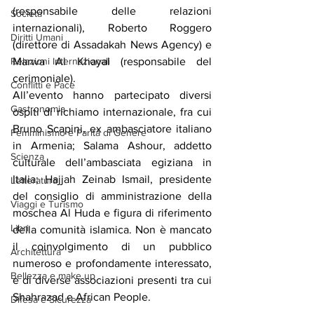
(responsabile delle relazioni 
Società
internazionali), Roberto Roggero 
Diritti Umani
(direttore di Assadakah News Agency) e 
Relazioni Internazionali
Marwa Al Khayal (responsabile del 
cerimoniale).
Conflitti e Pace
All’evento hanno partecipato diversi 
Gastronomia
ospiti di richiamo internazionale, fra cui 
Bruno Scapini, ex ambasciatore italiano 
Femminismo e Parità di Genere
in Armenia; Salama Ashour, addetto 
Scienza
culturale dell’ambasciata egiziana in 
Italia; Hajjah Zeinab Ismail, presidente 
Letteratura
del consiglio di amministrazione della 
Viaggi e Turismo
moschea Al Huda e figura di riferimento 
Libri
della comunità islamica. Non è mancato 
il coinvolgimento di un pubblico 
Architettura
numeroso e profondamente interessato, 
Bellezza e make up
e di diverse associazioni presenti tra cui 
Shahrazad e African People.
Difesa e Sicurezza