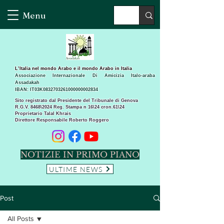
Menu
L’Italia nel mondo Arabo e il mondo Arabo in Italia
Associazione Internazionale Di Amicizia Italo-araba
Assadakah
IBAN: IT03K0832703261000000002834
Sito registrato dal Presidente del Tribunale di Genova
R.G.V. 8468\2024 Reg. Stampa n 16\24 cron.61\24 ​
Proprietario Talal Khrais
Direttore Responsabile Roberto Roggero
NOTIZIE IN PRIMO PIANO
ULTIME NEWS
Post
All Posts