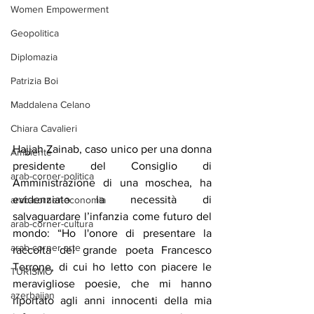
Women Empowerment
Geopolitica
Diplomazia
Patrizia Boi
Maddalena Celano
Chiara Cavalieri
Hajjah Zainab, caso unico per una donna 
Ambiente
presidente del Consiglio di 
arab-corner-politica
Amministrazione di una moschea, ha 
evidenziato la necessità di 
arab-corner-economia
salvaguardare l’infanzia come futuro del 
arab-corner-cultura
mondo: “Ho l'onore di presentare la 
arab-corner-arte
raccolta del grande poeta Francesco 
Terrone, di cui ho letto con piacere le 
TURISMO
meravigliose poesie, che mi hanno 
azerbaijan
riportato agli anni innocenti della mia 