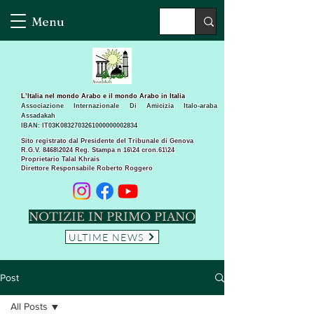
Menu
L’Italia nel mondo Arabo e il mondo Arabo in Italia
Associazione Internazionale Di Amicizia Italo-araba
Assadakah
IBAN: IT03K0832703261000000002834
Sito registrato dal Presidente del Tribunale di Genova
R.G.V. 8468\2024 Reg. Stampa n 16\24 cron.61\24 ​
Proprietario Talal Khrais
Direttore Responsabile Roberto Roggero
NOTIZIE IN PRIMO PIANO
ULTIME NEWS
Post
All Posts