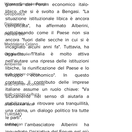
Women Empowerment
giornata del Forum economico italo-
libico che si è svolto a Bengasi. "La 
Geopolitica
situazione istituzionale libica è ancora 
Diplomazia
complicata", ha affermato Alberini, 
sottolineando come il Paese non sia 
Patrizia Boi
ancora "fuori dalle secche in cui si è 
Maddalena Celano
incagliato alcuni anni fa". Tuttavia, ha 
aggiunto, "l'Italia è molto attiva 
Chiara Cavalieri
nell'aiutare una ripresa delle istituzioni 
Ambiente
libiche, la riunificazione del Paese e lo 
arab-corner-politica
sviluppo economico". In questo 
contesto, il contributo delle imprese 
arab-corner-economia
italiane assume un ruolo chiave: "Va 
arab-corner-cultura
sicuramente nel senso di aiutarla a 
stabilizzarsi, a ritrovare una tranquillità, 
arab-corner-arte
una calma, un dialogo politico tra tutte 
TURISMO
le parti".
azerbaijan
Infine, l’ambasciatore Alberini ha 
inquadrato l'iniziativa del Forum nel più 