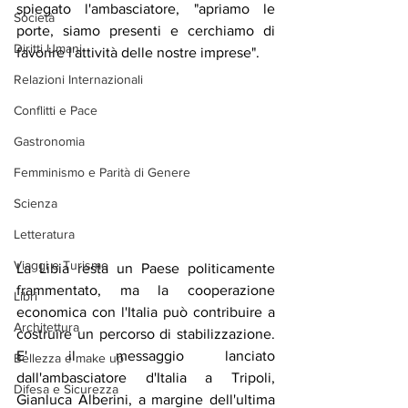
spiegato l'ambasciatore, "apriamo le 
Società
porte, siamo presenti e cerchiamo di 
Diritti Umani
favorire l'attività delle nostre imprese".
Relazioni Internazionali
Conflitti e Pace
Gastronomia
Femminismo e Parità di Genere
Scienza
Letteratura
Viaggi e Turismo
La Libia resta un Paese politicamente 
frammentato, ma la cooperazione 
Libri
economica con l'Italia può contribuire a 
Architettura
costruire un percorso di stabilizzazione. 
E' il messaggio lanciato 
Bellezza e make up
dall'ambasciatore d'Italia a Tripoli, 
Difesa e Sicurezza
Gianluca Alberini, a margine dell'ultima 