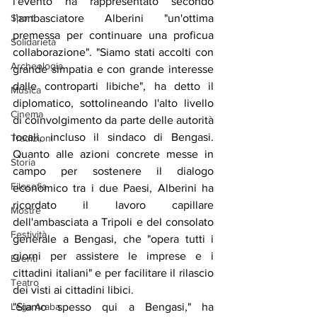
l'evento ha rappresentato secondo 
Sport
l’ambasciatore Alberini "un'ottima 
premessa per continuare una proficua 
Solidarietà
collaborazione". "Siamo stati accolti con 
Archeologia
grande simpatia e con grande interesse 
dalle controparti libiche", ha detto il 
Musica
diplomatico, sottolineando l'alto livello 
Cinema
di coinvolgimento da parte delle autorità 
locali, incluso il sindaco di Bengasi. 
Tradizioni
Quanto alle azioni concrete messe in 
Storia
campo per sostenere il dialogo 
Filosofia
economico tra i due Paesi, Alberini ha 
ricordato il lavoro capillare 
Mostre
dell'ambasciata a Tripoli e del consolato 
Festività
generale a Bengasi, che "opera tutti i 
giorni per assistere le imprese e i 
Eventi
cittadini italiani" e per facilitare il rilascio 
Teatro
dei visti ai cittadini libici.
Lega Araba
"Siamo spesso qui a Bengasi," ha 