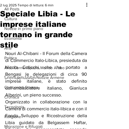
2 lug 2025
Tempo di lettura: 6 min
All Posts
Speciale Libia - Le
Cultura
imprese italiane
Notizie in primo piano
tornano in grande
Economia
stile
Arte
Nouri Al-Chibani - Il Forum della Camera 
Politica
di Commercio Italo-Libica, presieduta da 
Nicola Colicchi, che ha portato a 
Arab Corner/Spazio Mondo Arabo
Bengasi le delegazioni di circa 90 
Նորություններ/Notizie Armene
imprese italiane, è stato definito 
Comunicati Stampa
dall'ambasciatore italiano, Gianluca 
Alberini, un pieno successo.
Cronaca
Organizzato in collaborazione con la 
Tecnologia
Camera di commercio italo-libica e con il 
Fondo Sviluppo e Ricostruzione della 
Religione
Libia guidato da Belgassem Haftar, 
Migrazione e Rifugiati