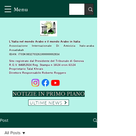
Menu
L’Italia nel mondo Arabo e il mondo Arabo in Italia
Associazione Internazionale Di Amicizia Italo-araba
Assadakah
IBAN: IT03K0832703261000000002834
Sito registrato dal Presidente del Tribunale di Genova
R.G.V. 8468\2024 Reg. Stampa n 16\24 cron.61\24 ​
Proprietario Talal Khrais
Direttore Responsabile Roberto Roggero
NOTIZIE IN PRIMO PIANO
ULTIME NEWS
Post
All Posts