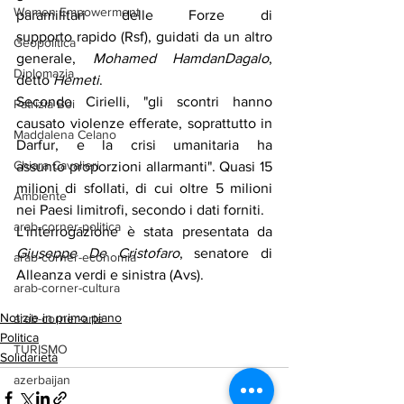
Women Empowerment
paramilitari delle Forze di 
supporto rapido (Rsf), guidati da un altro 
Geopolitica
generale, 
Mohamed HamdanDagalo
, 
Diplomazia
detto
 Hemeti
.
Secondo Cirielli, "gli scontri hanno 
Patrizia Boi
causato violenze efferate, soprattutto in 
Maddalena Celano
Darfur, e la crisi umanitaria ha 
Chiara Cavalieri
assunto proporzioni allarmanti". Quasi 15 
milioni di sfollati, di cui oltre 5 milioni 
Ambiente
nei Paesi limitrofi, secondo i dati forniti.
arab-corner-politica
L'interrogazione è stata presentata da 
Giuseppe De Cristofaro
, senatore di 
arab-corner-economia
Alleanza verdi e sinistra (Avs).
arab-corner-cultura
Notizie in primo piano
arab-corner-arte
Politica
TURISMO
Solidarietà
azerbaijan