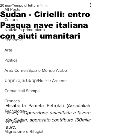
20 mar
Tempo di lettura: 1 min
All Posts
Sudan - Cirielli: entro
Cultura
Pasqua nave italiana
Notizie in primo piano
con aiuti umanitari
Economia
Arte
Politica
Arab Corner/Spazio Mondo Arabo
Նորություններ/Notizie Armene
Comunicati Stampa
Cronaca
Elisabetta Pamela Petrolati (Assadakah 
Tecnologia
News) -
 Operazione umanitaria a favore 
del Sudan, approvato contributo 150mila 
Religione
euro.
Migrazione e Rifugiati