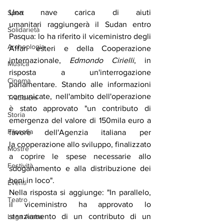
Una nave carica di aiuti 
Sport
umanitari raggiungerà il Sudan entro 
Solidarietà
Pasqua: lo ha riferito il viceministro degli 
Archeologia
Affari esteri e della Cooperazione 
internazionale, 
Edmondo Cirielli
, in 
Musica
risposta a un'interrogazione 
Cinema
parlamentare. Stando alle informazioni 
comunicate, nell'ambito dell'operazione 
Tradizioni
è stato approvato "un contributo di 
Storia
emergenza del valore di 150mila euro a 
Filosofia
favore dell'Agenzia italiana per 
la cooperazione allo sviluppo, finalizzato 
Mostre
a coprire le spese necessarie allo 
Festività
sdoganamento e alla distribuzione dei 
beni in loco".
Eventi
Nella risposta si aggiunge: "In parallelo, 
Teatro
il viceministro ha approvato lo 
stanziamento di un contributo di un 
Lega Araba