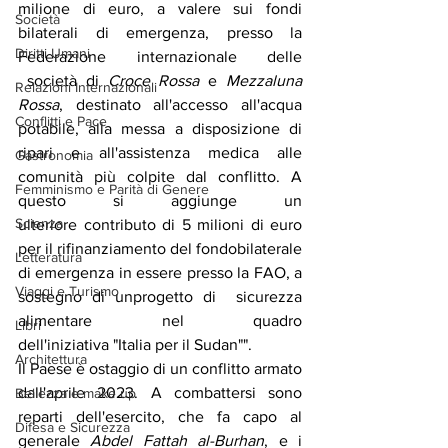
milione di euro, a valere sui fondi 
Società
bilaterali di emergenza, presso la 
Diritti Umani
Federazione internazionale delle 
 società di
 Croce Rossa
 e
 Mezzaluna 
Relazioni Internazionali
Rossa
, destinato all'accesso all'acqua 
Conflitti e Pace
potabile, alla messa a disposizione di 
ripari e all'assistenza medica alle 
Gastronomia
comunità più colpite dal conflitto. A 
Femminismo e Parità di Genere
questo si aggiunge un 
Scienza
ulteriore contributo di 5 milioni di euro 
per il rifinanziamento del fondobilaterale 
Letteratura
di emergenza in essere presso la FAO, a 
Viaggi e Turismo
sostegno di unprogetto di  sicurezza 
alimentare nel quadro 
Libri
dell'iniziativa "Italia per il Sudan"".
Architettura
Il Paese è ostaggio di un conflitto armato 
dall'aprile 2023. A combattersi sono 
Bellezza e make up
reparti dell'esercito, che fa capo al 
Difesa e Sicurezza
generale
 Abdel Fattah al-Burhan
, e i 