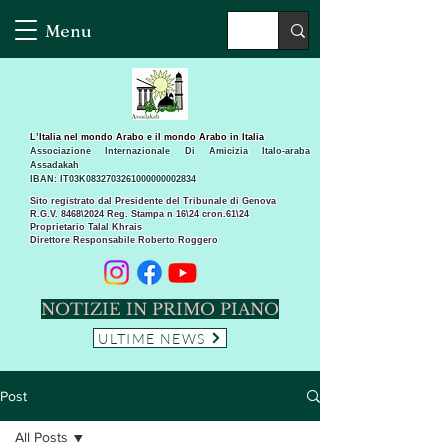
Menu
L’Italia nel mondo Arabo e il mondo Arabo in Italia
Associazione Internazionale Di Amicizia Italo-araba
Assadakah
IBAN: IT03K0832703261000000002834
Sito registrato dal Presidente del Tribunale di Genova
R.G.V. 8468\2024 Reg. Stampa n 16\24 cron.61\24 ​
Proprietario Talal Khrais
Direttore Responsabile Roberto Roggero
NOTIZIE IN PRIMO PIANO
ULTIME NEWS
Post
All Posts