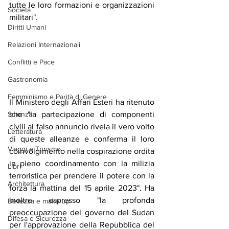
tutte le loro formazioni e organizzazioni 
Società
militari".
Diritti Umani
Relazioni Internazionali
Conflitti e Pace
Gastronomia
Femminismo e Parità di Genere
Il Ministero degli Affari Esteri ha ritenuto 
Scienza
che "la partecipazione di componenti 
civili al falso annuncio rivela il vero volto 
Letteratura
di queste alleanze e conferma il loro 
Viaggi e Turismo
coinvolgimento nella cospirazione ordita 
in pieno coordinamento con la milizia 
Libri
terroristica per prendere il potere con la 
Architettura
forza la mattina del 15 aprile 2023". Ha 
inoltre espresso "la profonda 
Bellezza e make up
preoccupazione del governo del Sudan 
Difesa e Sicurezza
per l'approvazione della Repubblica del 