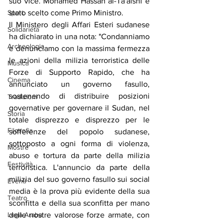
suo vice. Mohamed Hassan al-Ta'aishi è 
Sport
stato scelto come Primo Ministro.
Il Ministero degli Affari Esteri sudanese 
Solidarietà
ha dichiarato in una nota: "Condanniamo 
Archeologia
e denunciamo con la massima fermezza 
le azioni della milizia terroristica delle 
Musica
Forze di Supporto Rapido, che ha 
Cinema
annunciato un governo fasullo, 
sostenendo di distribuire posizioni 
Tradizioni
governative per governare il Sudan, nel 
Storia
totale disprezzo e disprezzo per le 
Filosofia
sofferenze del popolo sudanese, 
sottoposto a ogni forma di violenza, 
Mostre
abuso e tortura da parte della milizia 
Festività
terroristica. L'annuncio da parte della 
milizia del suo governo fasullo sui social 
Eventi
media è la prova più evidente della sua 
Teatro
sconfitta e della sua sconfitta per mano 
Lega Araba
delle nostre valorose forze armate, con 