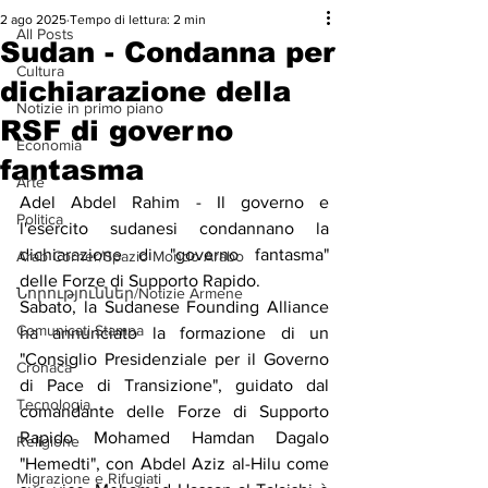
2 ago 2025
Tempo di lettura: 2 min
All Posts
Sudan - Condanna per
Cultura
dichiarazione della
Notizie in primo piano
RSF di governo
Economia
fantasma
Arte
Adel Abdel Rahim - Il governo e 
Politica
l'esercito sudanesi condannano la 
dichiarazione di "governo fantasma" 
Arab Corner/Spazio Mondo Arabo
delle Forze di Supporto Rapido.
Նորություններ/Notizie Armene
Sabato, la Sudanese Founding Alliance 
Comunicati Stampa
ha annunciato la formazione di un 
"Consiglio Presidenziale per il Governo 
Cronaca
di Pace di Transizione", guidato dal 
Tecnologia
comandante delle Forze di Supporto 
Rapido Mohamed Hamdan Dagalo 
Religione
"Hemedti", con Abdel Aziz al-Hilu come 
Migrazione e Rifugiati