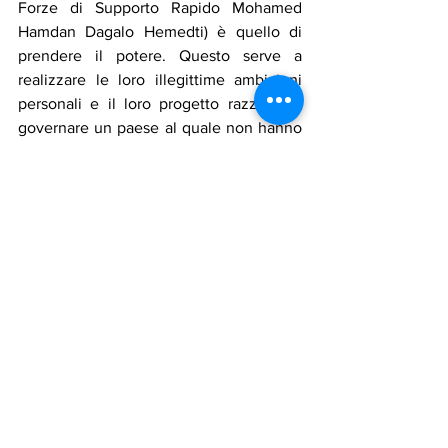
Forze di Supporto Rapido Mohamed 
Hamdan Dagalo Hemedti) è quello di 
prendere il potere. Questo serve a 
realizzare le loro illegittime ambizioni 
personali e il loro progetto razzista di 
governare un paese al quale non hanno 
mai appartenuto e al quale sono 
vincolati solo dai desideri di furto e 
saccheggio protetti dall'influenza".
Assadakah
guerra
sudan
rsf
governo
al buhran
dagalo
Notizie in primo piano
Cronaca
Mostra tutti
Post recenti