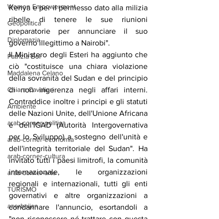
Women Empowerment
Kenya e per il permesso dato alla milizia 
ribelle di tenere le sue riunioni 
Geopolitica
preparatorie per annunciare il suo 
Diplomazia
governo illegittimo a Nairobi".
Il Ministero degli Esteri ha aggiunto che 
Patrizia Boi
ciò "costituisce una chiara violazione 
Maddalena Celano
della sovranità del Sudan e del principio 
Chiara Cavalieri
di non ingerenza negli affari interni. 
Contraddice inoltre i principi e gli statuti 
Ambiente
delle Nazioni Unite, dell'Unione Africana 
arab-corner-politica
e dell'IGAD (Autorità Intergovernativa 
per lo Sviluppo) a sostegno dell'unità e 
arab-corner-economia
dell'integrità territoriale del Sudan". Ha 
arab-corner-cultura
invitato tutti i paesi limitrofi, la comunità 
internazionale, le organizzazioni 
arab-corner-arte
regionali e internazionali, tutti gli enti 
TURISMO
governativi e altre organizzazioni a 
azerbaijan
condannare l'annuncio, esortandoli a 
"non riconoscere né trattare con questa 