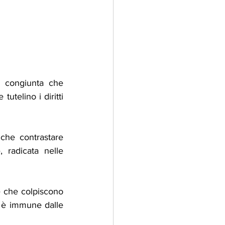
e congiunta che 
utelino i diritti 
che contrastare 
 radicata nelle 
ne che colpiscono 
a è immune dalle 