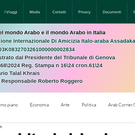
I Viaggi
Media
Contatti
Privacy
Documenti
nel mondo Arabo e il mondo Arabo in Italia
ione Internazionale Di Amicizia Italo-araba Assadak
T03K0832703261000000002834
istrato dal Presidente del Tribunale di Genova
468\2024 Reg. Stampa n 16\24 cron.61\24 ​
rio Talal Khrais
e Responsabile Roberto Roggero
rimo piano
Economia
Arte
Politica
Arab Corner/
in
e
Comunicati Stampa
Cronaca
Tecnologia
Relig