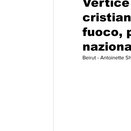
Vertice
cristia
Migrazione e Rifugiati
Sport
fuoco, 
Filosofia
Mostre
Festivi
naziona
Beirut - Antoinette Sh
Relazioni Internazionali
Confl