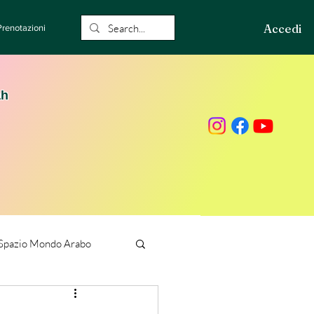
Accedi
Prenotazioni
ah
Spazio Mondo Arabo
ione