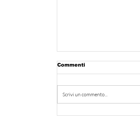
Commenti
Scrivi un commento...
Hormuz - Iran e Oman
verso l’accordo
ufficiale?