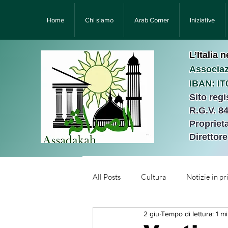
Home
Chi siamo
Arab Corner
Iniziative
L’Italia 
Associaz
IBAN: I
Sito reg
R.G.V. 8
Proprieta
Direttor
All Posts
Cultura
Notizie in p
2 giu
Tempo di lettura: 1 m
Նորություններ/Notizie Armen