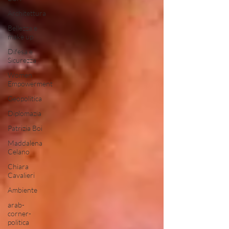
Architettura
Bellezza e
make up
Difesa e
Sicurezza
Women
Empowerment
Geopolitica
Diplomazia
Patrizia Boi
Maddalena
Celano
Chiara
Cavalieri
Ambiente
arab-
corner-
politica