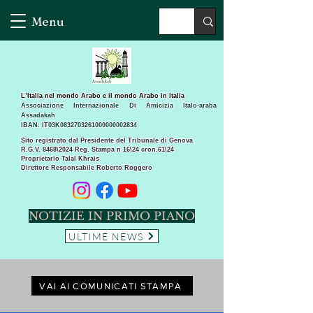
Menu
L’Italia nel mondo Arabo e il mondo Arabo in Italia
Associazione Internazionale Di Amicizia Italo-araba
Assadakah
IBAN: IT03K0832703261000000002834
Sito registrato dal Presidente del Tribunale di Genova
R.G.V. 8468\2024 Reg. Stampa n 16\24 cron.61\24 ​
Proprietario Talal Khrais
Direttore Responsabile Roberto Roggero
NOTIZIE IN PRIMO PIANO
ULTIME NEWS
VAI AI COMUNICATI STAMPA