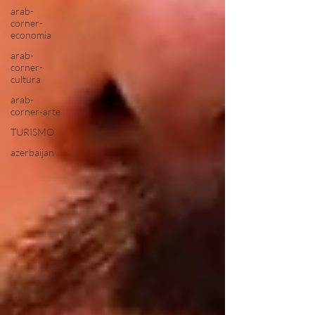
arab-
corner-
economia
arab-
corner-
cultura
arab-
corner-arte
TURISMO
azerbaijan