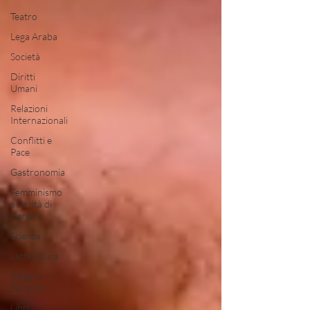
Teatro
Lega Araba
Società
Diritti
Umani
Relazioni
Internazionali
Conflitti e
Pace
Gastronomia
Femminismo
e Parità di
Genere
Scienza
Letteratura
Viaggi e
Turismo
Libri