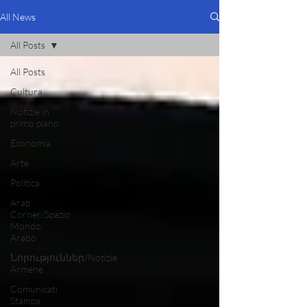
All News
All Posts
All Posts
Cultura
Notizie in
primo piano
Economia
Arte
Politica
Arab
Corner/Spazio
Mondo
Arabo
Նորություններ/Notizie
Armene
Comunicati
Stampa