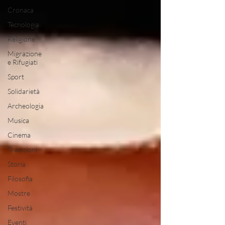
Cronaca
Tecnologia
Religione
Migrazione
e Rifugiati
Sport
Solidarietà
Archeologia
Musica
Cinema
Tradizioni
Storia
Filosofia
Mostre
Festività
Eventi