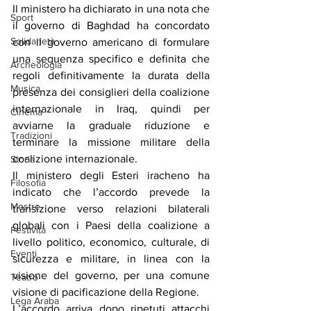
Il ministero ha dichiarato in una nota che 
Sport
il governo di Baghdad ha concordato 
Solidarietà
con il governo americano di formulare 
una sequenza specifico e definita che 
Archeologia
regoli definitivamente la durata della 
Musica
presenza dei consiglieri della coalizione 
internazionale in Iraq, quindi per 
Cinema
avviarne la graduale riduzione e 
Tradizioni
terminare la missione militare della 
coalizione internazionale.
Storia
Il ministero degli Esteri iracheno ha 
Filosofia
indicato che l’accordo prevede la 
Mostre
transizione verso relazioni bilaterali 
globali con i Paesi della coalizione a 
Festività
livello politico, economico, culturale, di 
Eventi
sicurezza e militare, in linea con la 
visione del governo, per una comune 
Teatro
visione di pacificazione della Regione.
Lega Araba
L’accordo arriva dopo ripetuti attacchi 