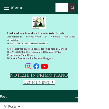
Menu
L’Italia nel mondo Arabo e il mondo Arabo in Italia
Associazione Internazionale Di Amicizia Italo-araba
Assadakah
IBAN: IT03K0832703261000000002834
Sito registrato dal Presidente del Tribunale di Genova
R.G.V. 8468\2024 Reg. Stampa n 16\24 cron.61\24 ​
Proprietario Talal Khrais
Direttore Responsabile Roberto Roggero
NOTIZIE IN PRIMO PIANO
ULTIME NEWS
Post
All Posts