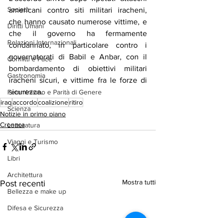
Società
americani contro siti militari iracheni, 
che hanno causato numerose vittime, e 
Diritti Umani
che il governo ha fermamente 
Relazioni Internazionali
condannato, in particolare contro i 
governatorati di Babil e Anbar, con il 
Conflitti e Pace
bombardamento di obiettivi militari 
Gastronomia
iracheni sicuri, e vittime fra le forze di 
sicurezza.
Femminismo e Parità di Genere
iraq
accordo
coalizione
ritiro
Scienza
Notizie in primo piano
Cronaca
Letteratura
Viaggi e Turismo
Libri
Architettura
Mostra tutti
Post recenti
Bellezza e make up
Difesa e Sicurezza