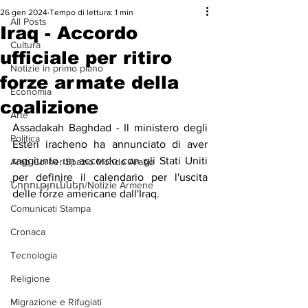
26 gen 2024
Tempo di lettura: 1 min
All Posts
Iraq - Accordo
Cultura
ufficiale per ritiro
Notizie in primo piano
forze armate della
Economia
coalizione
Arte
Assadakah Baghdad - Il ministero degli 
Politica
Esteri iracheno ha annunciato di aver 
raggiunto un accordo con gli Stati Uniti 
Arab Corner/Spazio Mondo Arabo
per definire il calendario per l'uscita 
Նորություններ/Notizie Armene
delle forze americane dall'Iraq.
Comunicati Stampa
Cronaca
Tecnologia
Religione
Migrazione e Rifugiati