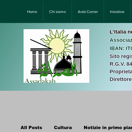
Home
Chi siamo
Arab Corner
Iniziative
L’Italia 
Associaz
IBAN: I
Sito reg
R.G.V. 8
Proprieta
Direttor
All Posts
Cultura
Notizie in primo pia