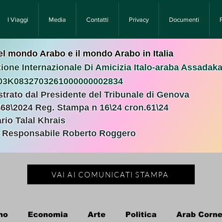
I Viaggi
Media
Contatti
Privacy
Documenti
nel mondo Arabo e il mondo Arabo in Italia
ione Internazionale Di Amicizia Italo-araba Assadak
T03K0832703261000000002834
istrato dal Presidente del Tribunale di Genova
468\2024 Reg. Stampa n 16\24 cron.61\24 ​
rio Talal Khrais
e Responsabile Roberto Roggero
VAI AI COMUNICATI STAMPA
no
Economia
Arte
Politica
Arab Corne