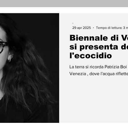
nicati Stampa
Cronaca
Tecnologia
Religi
-
29 apr 2025
Tempo di lettura: 3 
Biennale di V
darietà
Archeologia
Musica
Cinema
T
si presenta 
l'ecocidio
enti
Teatro
Lega Araba
Società
Dirit
La terra si ricorda Patrizia Boi (Assadaka
Venezia , dove l'acqua riflette
ace
Gastronomia