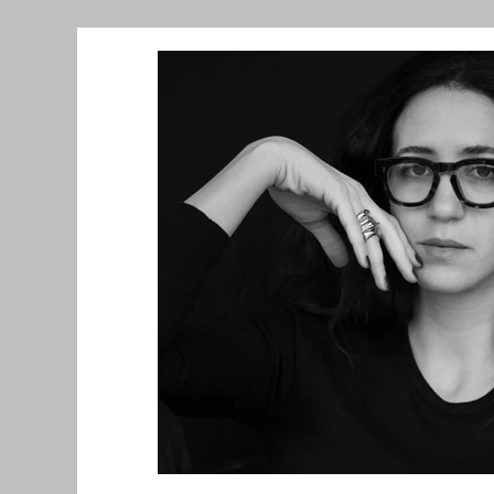
Նորություններ/Notizie Armene
Comu
Migrazione e Rifugiati
Sport
Soli
Filosofia
Mostre
Festività
Ev
Relazioni Internazionali
Conflitti e P