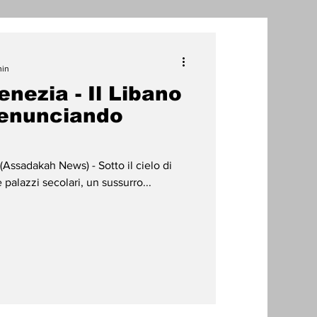
one
min
enezia - Il Libano
radizioni
Storia
denunciando
ti Umani
h News) - Sotto il cielo di
 palazzi secolari, un sussurro...