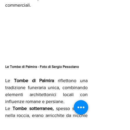
commerciali. 
Le Tombe di Palmira - Foto di Sergio Pessolano
Le
 Tombe di Palmira 
riflettono una 
tradizione funeraria unica, combinando 
elementi architettonici locali con 
influenze romane e persiane.
Le 
Tombe sotterranee, 
spesso scavate 
nella roccia, erano arricchite da nicchie 
per urne e sarcofagi, decorate con rilievi 
di scene familiari o divine.