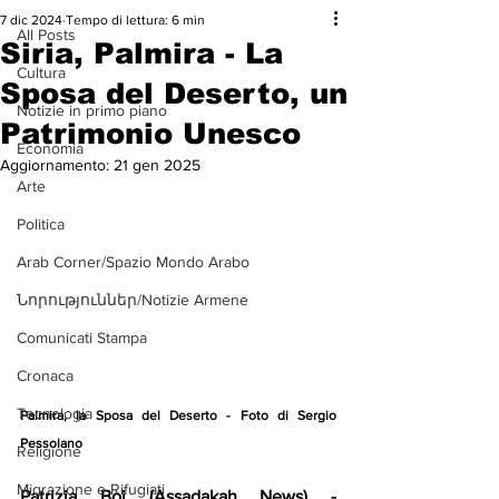
7 dic 2024
Tempo di lettura: 6 min
All Posts
Siria, Palmira - La
Cultura
Sposa del Deserto, un
Notizie in primo piano
Patrimonio Unesco
Economia
Aggiornamento:
21 gen 2025
Arte
Politica
Arab Corner/Spazio Mondo Arabo
Նորություններ/Notizie Armene
Comunicati Stampa
Cronaca
Tecnologia
Palmira, la Sposa del Deserto - Foto di Sergio 
Pessolano 
Religione
Migrazione e Rifugiati
Patrizia Boi (Assadakah News) - 