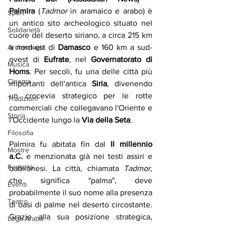
Palmira
 (
Tadmor
 in aramaico e arabo) è 
Sport
un antico sito archeologico situato nel 
Solidarietà
cuore del deserto siriano, a circa 215 km 
a nord-est di 
Damasco
 e 160 km a sud-
Archeologia
ovest di 
Eufrate
, nel 
Governatorato di 
Musica
Homs
. Per secoli, fu una delle città più 
Cinema
importanti dell'antica 
Siria
, divenendo 
un crocevia strategico per le rotte 
Tradizioni
commerciali che collegavano l'Oriente e 
Storia
l'Occidente lungo la 
Via della Seta
.
Filosofia
Palmira fu abitata fin dal 
II millennio 
Mostre
a.C.
 e menzionata già nei testi assiri e 
Festività
babilonesi. La città, chiamata 
Tadmor
, 
che significa "palma", deve 
Eventi
probabilmente il suo nome alla presenza 
Teatro
di oasi di palme nel deserto circostante. 
Grazie alla sua posizione strategica, 
Lega Araba