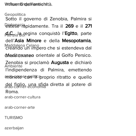
influenti dell'antichità.
Women Empowerment
Geopolitica
Sotto il governo di Zenobia, Palmira si 
Diplomazia
estese rapidamente. Tra il 
269
 e il 
271 
d.C.
, la regina conquistò l’
Egitto
, parte 
Patrizia Boi
dell’
Asia Minore
 e della 
Mesopotamia
, 
Maddalena Celano
creando un impero che si estendeva dal 
Mediterraneo orientale al Golfo Persico. 
Chiara Cavalieri
Zenobia si proclamò 
Augusta
 e dichiarò 
Ambiente
l'indipendenza di Palmira, emettendo 
arab-corner-politica
monete con il proprio ritratto e quello 
del figlio, una sfida diretta al potere di 
arab-corner-economia
Roma.
arab-corner-cultura
arab-corner-arte
TURISMO
azerbaijan