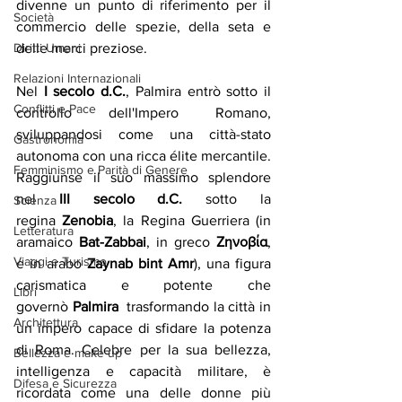
divenne un punto di riferimento per il 
Società
commercio delle spezie, della seta e 
delle merci preziose. 
Diritti Umani
Relazioni Internazionali
Nel 
I secolo d.C.
, Palmira entrò sotto il 
Conflitti e Pace
controllo dell'Impero Romano, 
sviluppandosi come una città-stato 
Gastronomia
autonoma con una ricca élite mercantile. 
Femminismo e Parità di Genere
Raggiunse il suo massimo splendore 
nel 
III secolo d.C. 
sotto la 
Scienza
regina 
Zenobia
, la Regina Guerriera (in 
Letteratura
aramaico 
Bat-Zabbai
, in greco 
Ζηνοβία
, 
Viaggi e Turismo
e in arabo 
Zaynab bint Amr
), una figura 
carismatica e potente che 
Libri
governò 
Palmira
  trasformando la città in 
Architettura
un impero capace di sfidare la potenza 
di Roma. Celebre per la sua bellezza, 
Bellezza e make up
intelligenza e capacità militare, è 
Difesa e Sicurezza
ricordata come una delle donne più 