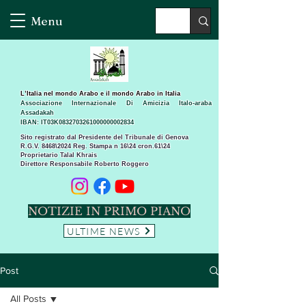
Menu
L’Italia nel mondo Arabo e il mondo Arabo in Italia
Associazione Internazionale Di Amicizia Italo-araba
Assadakah
IBAN: IT03K0832703261000000002834
Sito registrato dal Presidente del Tribunale di Genova
R.G.V. 8468\2024 Reg. Stampa n 16\24 cron.61\24 ​
Proprietario Talal Khrais
Direttore Responsabile Roberto Roggero
NOTIZIE IN PRIMO PIANO
ULTIME NEWS
Post
All Posts