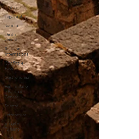
Teatro
Lega Araba
Società
Diritti
Umani
Relazioni
Internazionali
Conflitti e
Pace
Gastronomia
Femminismo
e Parità di
Genere
Scienza
Letteratura
Viaggi e
Turismo
Libri