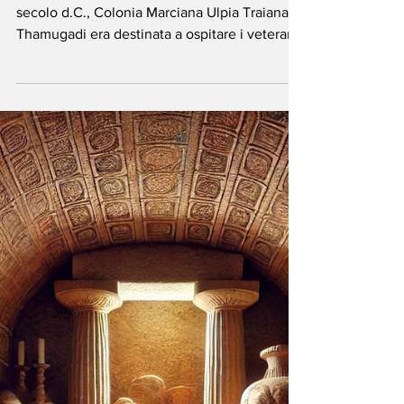
Algeria - Timgad, la
Pompei d’Africa che
sfidò il deserto
Fondata dall'imperatore Traiano intorno al I
secolo d.C., Colonia Marciana Ulpia Traiana
Thamugadi era destinata a ospitare i veterani
della leggendaria Legio III Augusta. Timgad
era una sentinella della romanizzazione, una
sfida lanciata dal genio romano al cuore
selvaggio dell'Africa.