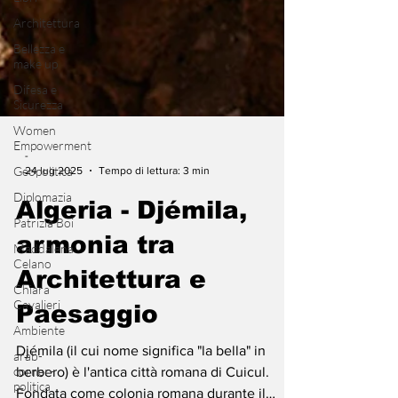
Architettura
Bellezza e
make up
Difesa e
Sicurezza
Women
Empowerment
Geopolitica
-
Diplomazia
24 lug 2025
Tempo di lettura: 3 min
Patrizia Boi
Algeria - Djémila,
Maddalena
Celano
armonia tra
Chiara
Cavalieri
Architettura e
Ambiente
Paesaggio
arab-
corner-
politica
Djémila (il cui nome significa "la bella" in