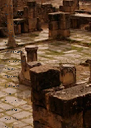
Cronaca
Tecnologia
Religione
Migrazione
e Rifugiati
Sport
Solidarietà
Archeologia
Musica
Cinema
Tradizioni
Storia
Filosofia
Mostre
Festività
Eventi