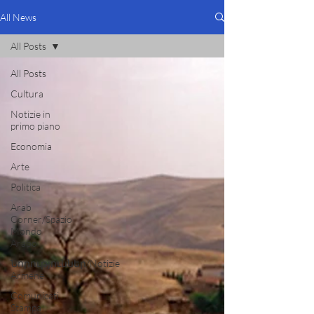
All News
All Posts
All Posts
Cultura
Notizie in
primo piano
Economia
Arte
Politica
Arab
Corner/Spazio
Mondo
Arabo
Նորություններ/Notizie
Armene
Comunicati
Stampa