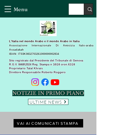
Menu
L’Italia nel mondo Arabo e il mondo Arabo in Italia
Associazione Internazionale Di Amicizia Italo-araba
Assadakah
IBAN: IT03K0832703261000000002834
Sito registrato dal Presidente del Tribunale di Genova
R.G.V. 8468\2024 Reg. Stampa n 16\24 cron.61\24 ​
Proprietario Talal Khrais
Direttore Responsabile Roberto Roggero
NOTIZIE IN PRIMO PIANO
ULTIME NEWS
VAI AI COMUNICATI STAMPA