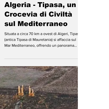
-
23 lug 2025
Tempo di lettura: 3 min
Algeria - Tipasa, un
Crocevia di Civiltà
sul Mediterraneo
Situata a circa 70 km a ovest di Algeri, Tipasa
(antica Tipasa di Mauretania) si affaccia sul
Mar Mediterraneo, offrendo un panorama
mozzafiato che unisce storia e natura. Questo
sito archeologico, dichiarato Patrimonio
dell'Umanità dall'UNESCO nel 1982,
rappresenta un eccezionale esempio di
interazione tra diverse culture antiche, tra cui
fenicia, romana, paleocristiana e bizantina. ​