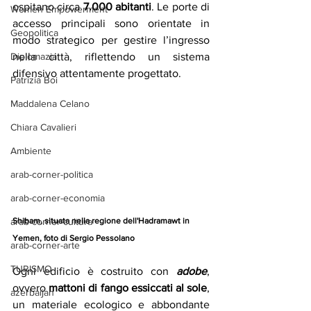
ospitano circa 
7.000 abitanti
. Le porte di 
Women Empowerment
accesso principali sono orientate in 
Geopolitica
modo strategico per gestire l’ingresso 
Diplomazia
nella città, riflettendo un sistema 
difensivo attentamente progettato.​
Patrizia Boi
Maddalena Celano
Chiara Cavalieri
Ambiente
arab-corner-politica
arab-corner-economia
Shibam, situata nella regione dell'Hadramawt in 
arab-corner-cultura
Yemen, foto di Sergio Pessolano
arab-corner-arte
TURISMO
Ogni edificio è costruito con 
adobe
, 
ovvero 
mattoni di fango essiccati al sole
, 
azerbaijan
un materiale ecologico e abbondante 