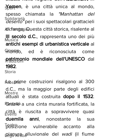
Yemen
, è una città unica al mondo, 
Sport
spesso chiamata la 
"Manhattan del 
Solidarietà
deserto"
 per i suoi spettacolari grattacieli 
di fango. Questa città storica, risalente al 
Archeologia
III secolo d.C.
, rappresenta uno dei più 
Musica
antichi esempi di urbanistica verticale
 al 
Cinema
mondo, ed è riconosciuta come 
patrimonio mondiale dell'UNESCO
 dal 
Tradizioni
1982
.
Storia
Le prime costruzioni risalgono al 300 
Filosofia
d.C., ma la maggior parte degli edifici 
Mostre
attuali è stata costruita 
dopo il 1532
. 
Festività
Grazie a una cinta muraria fortificata, la 
città è riuscita a sopravvivere quasi 
Eventi
duemila anni
, nonostante la sua 
Teatro
posizione vulnerabile accanto alla 
pianura alluvionale del 
wadi
 (il fiume 
Lega Araba