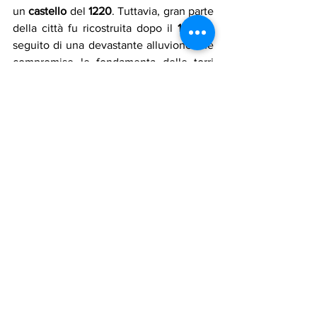
un 
castello
 del 
1220
. Tuttavia, gran parte 
della città fu ricostruita dopo il 
1532
, a 
seguito di una devastante alluvione che 
compromise le fondamenta delle torri 
antiche. Nonostante la sua posizione 
strategica sul punto più alto della 
pianura alluvionale, 
Shibam
 è stata 
spesso colpita da inondazioni, 
spingendo alla fortificazione delle mura 
esterne.
La città è circondata da terreni fertili, foto di Sergio 