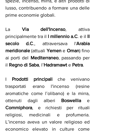
spezie, incenso, mirra, e altri prodotti di 
lusso, contribuendo a formare una delle 
prime economie globali.
La 
Via dell'Incenso
, attiva 
principalmente tra il 
I millennio a.C
. e il 
II 
secolo d.C
., attraversava l'
Arabia 
meridionale 
(attuali 
Yemen
 e 
Oman
) fino 
ai porti del 
Mediterraneo
, passando per 
il 
Regno di Saba
, l’
Hadramawt
 e 
Petra
.
I
 Prodotti principali 
che venivano 
trasportati erano l'incenso (resine 
aromatiche come l’olibano) e la mirra, 
ottenuti dagli alberi 
Boswellia
 e 
Commiphora
, e richiesti per rituali 
religiosi, medicinali e profumeria. 
L’incenso aveva un valore religioso ed 
economico elevato in culture come 