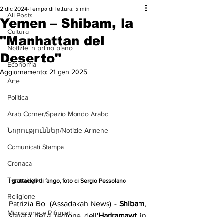
2 dic 2024
Tempo di lettura: 5 min
All Posts
Yemen – Shibam, la
Cultura
"Manhattan del
Notizie in primo piano
Deserto"
Economia
Aggiornamento:
21 gen 2025
Arte
Politica
Arab Corner/Spazio Mondo Arabo
Նորություններ/Notizie Armene
Comunicati Stampa
Cronaca
Tecnologia
I grattacieli di fango, foto di Sergio Pessolano
Religione
Patrizia Boi (Assadakah News) - 
Shibam
, 
Migrazione e Rifugiati
situata nella regione dell'
Hadramawt
 in 