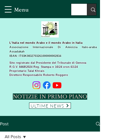
Menu
L’Italia nel mondo Arabo e il mondo Arabo in Italia
Associazione Internazionale Di Amicizia Italo-araba
Assadakah
IBAN: IT03K0832703261000000002834
Sito registrato dal Presidente del Tribunale di Genova
R.G.V. 8468\2024 Reg. Stampa n 16\24 cron.61\24 ​
Proprietario Talal Khrais
Direttore Responsabile Roberto Roggero
NOTIZIE IN PRIMO PIANO
ULTIME NEWS
Post
All Posts