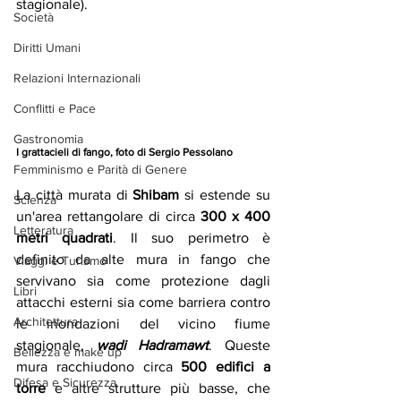
stagionale).
Società
Diritti Umani
Relazioni Internazionali
Conflitti e Pace
Gastronomia
I grattacieli di fango, foto di Sergio Pessolano
Femminismo e Parità di Genere
La città murata di 
Shibam
 si estende su 
Scienza
un'area rettangolare di circa 
300 x 400 
Letteratura
metri quadrati
. Il suo perimetro è 
definito da alte mura in fango che 
Viaggi e Turismo
servivano sia come protezione dagli 
Libri
attacchi esterni sia come barriera contro 
Architettura
le inondazioni del vicino fiume 
stagionale, 
wadi Hadramawt
. Queste 
Bellezza e make up
mura racchiudono circa 
500 edifici a 
Difesa e Sicurezza
torre
 e altre strutture più basse, che 