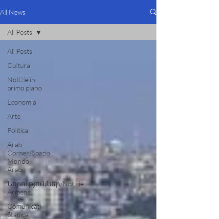
All News
All Posts
All Posts
Cultura
Notizie in
primo piano
Economia
Arte
Politica
Arab
Corner/Spazio
Mondo
Arabo
Նորություններ/Notizie
Armene
Comunicati
Stampa