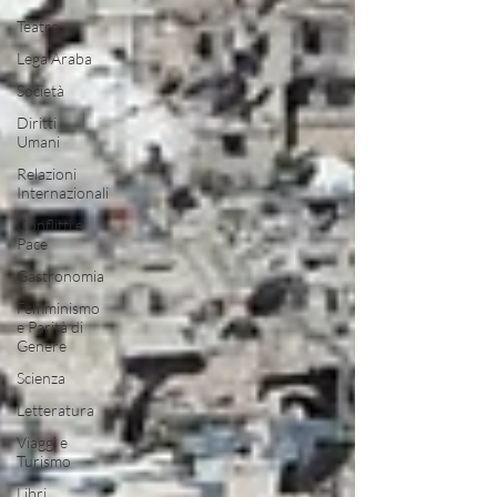
Teatro
Lega Araba
Società
Diritti
Umani
Relazioni
Internazionali
Conflitti e
Pace
Gastronomia
Femminismo
e Parità di
Genere
Scienza
Letteratura
Viaggi e
Turismo
Libri