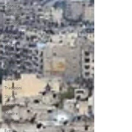
Cronaca
Tecnologia
Religione
Migrazione
e Rifugiati
Sport
Solidarietà
Archeologia
Musica
Cinema
Tradizioni
Storia
Filosofia
Mostre
Festività
Eventi