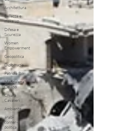
Architettura
Bellezza e
make up
Difesa e
Sicurezza
Women
Empowerment
Geopolitica
Diplomazia
Patrizia Boi
Maddalena
Celano
Chiara
Cavalieri
Ambiente
arab-
corner-
politica