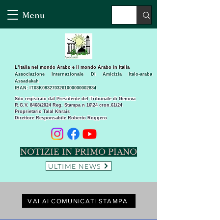
Menu
L’Italia nel mondo Arabo e il mondo Arabo in Italia
Associazione Internazionale Di Amicizia Italo-araba
Assadakah
IBAN: IT03K0832703261000000002834
Sito registrato dal Presidente del Tribunale di Genova
R.G.V. 8468\2024 Reg. Stampa n 16\24 cron.61\24 ​
Proprietario Talal Khrais
Direttore Responsabile Roberto Roggero
NOTIZIE IN PRIMO PIANO
ULTIME NEWS
VAI AI COMUNICATI STAMPA