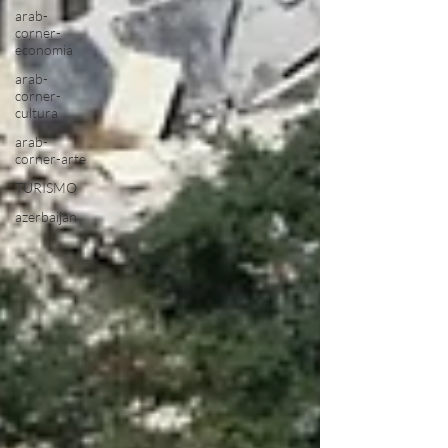
arab-
corner-
economia
arab-
corner-
cultura
arab-
corner-arte
TURISMO
azerbaijan