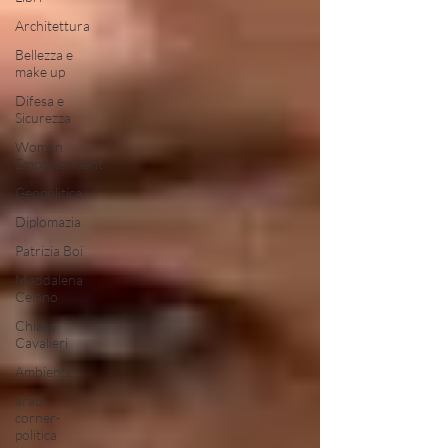
Architettura
Bellezza e
make up
Difesa e
Sicurezza
Women
Empowerment
Geopolitica
Diplomazia
Patrizia Boi
Maddalena
Celano
Chiara
Cavalieri
Ambiente
arab-
corner-
politica