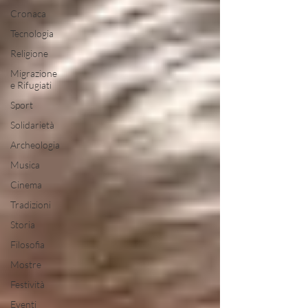
Cronaca
Tecnologia
Religione
Migrazione
e Rifugiati
Sport
Solidarietà
Archeologia
Musica
Cinema
Tradizioni
Storia
Filosofia
Mostre
Festività
Eventi