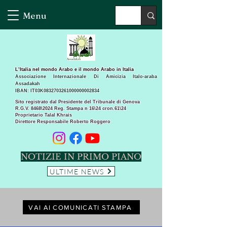
Menu
L’Italia nel mondo Arabo e il mondo Arabo in Italia
Associazione Internazionale Di Amicizia Italo-araba
Assadakah
IBAN: IT03K0832703261000000002834
Sito registrato dal Presidente del Tribunale di Genova
R.G.V. 8468\2024 Reg. Stampa n 16\24 cron.61\24 ​
Proprietario Talal Khrais
Direttore Responsabile Roberto Roggero
NOTIZIE IN PRIMO PIANO
ULTIME NEWS
VAI AI COMUNICATI STAMPA