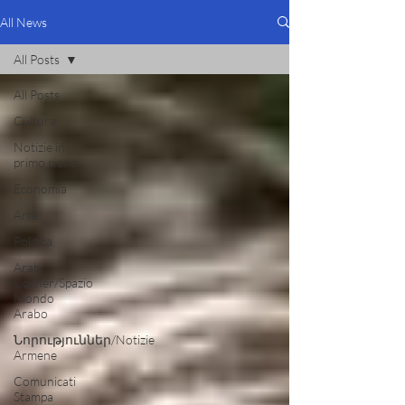
All News
All Posts
All Posts
Cultura
Notizie in
primo piano
Economia
Arte
Politica
Arab
Corner/Spazio
Mondo
Arabo
Նորություններ/Notizie
Armene
Comunicati
Stampa