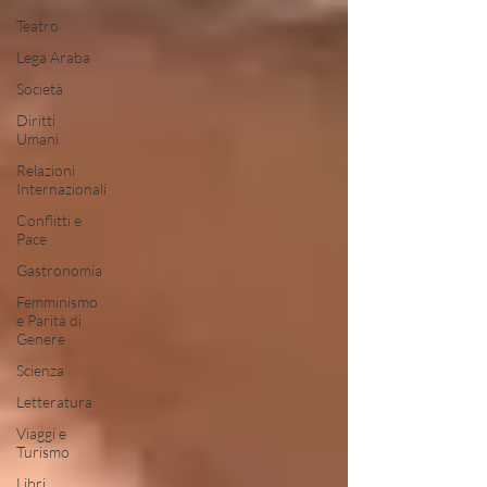
Teatro
Lega Araba
Società
Diritti
Umani
Relazioni
Internazionali
Conflitti e
Pace
Gastronomia
Femminismo
e Parità di
Genere
Scienza
Letteratura
Viaggi e
Turismo
Libri