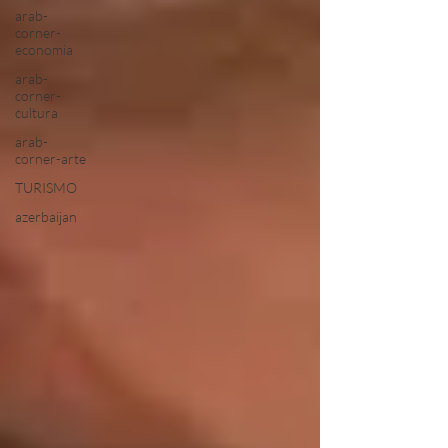
arab-
corner-
economia
arab-
corner-
cultura
arab-
corner-arte
TURISMO
azerbaijan