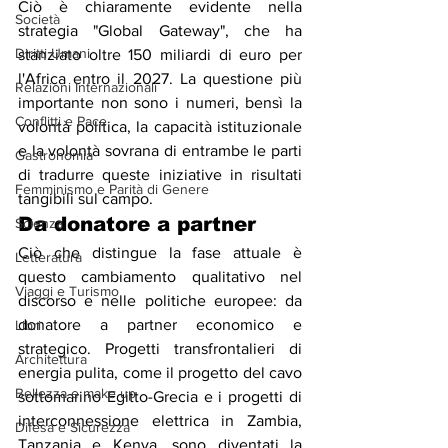
Ciò è chiaramente evidente nella 
Società
strategia "Global Gateway", che ha 
Diritti Umani
stanziato oltre 150 miliardi di euro per 
l'Africa entro il 
2027.
 La
 questione più 
Relazioni Internazionali
importante non sono i numeri, bensì la 
Conflitti e Pace
volontà politica, la capacità istituzionale 
e la volontà sovrana di entrambe le parti 
Gastronomia
di tradurre queste iniziative in risultati 
Femminismo e Parità di Genere
tangibili sul campo.
Da donatore a partner
Scienza
Ciò che distingue la fase attuale è 
Letteratura
questo cambiamento qualitativo nel 
Viaggi e Turismo
discorso e nelle politiche europee: da 
donatore a partner economico e 
Libri
strategico. Progetti transfrontalieri di 
Architettura
energia pulita, come il progetto del cavo 
Bellezza e make up
sottomarino Egitto-Grecia e i progetti di 
interconnessione elettrica in Zambia, 
Difesa e Sicurezza
Tanzania e Kenya, sono diventati la 