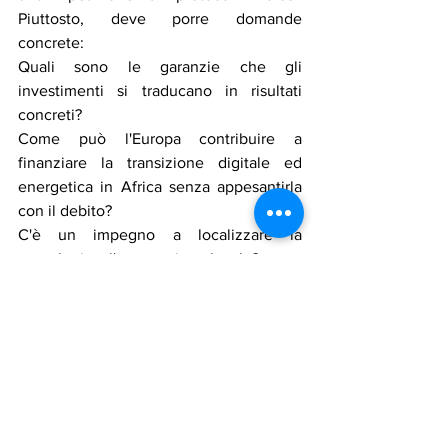
Piuttosto, deve porre domande 
concrete:
Quali sono le garanzie che gli 
investimenti si traducano in risultati 
concreti?
Come può l'Europa contribuire a 
finanziare la transizione digitale ed 
energetica in Africa senza appesantirla 
con il debito?
C'è un impegno a localizzare la 
tecnologia e l'occupazione locale?
E come si può istituire un meccanismo 
di supervisione congiunto per garantire 
integrità ed equità nei progetti?
In conclusione, il futuro delle relazioni 
euro-africane non si scrive solo nei 
centri di ricerca o nelle sale conferenze, 
ma nei villaggi in attesa di elettricità, 