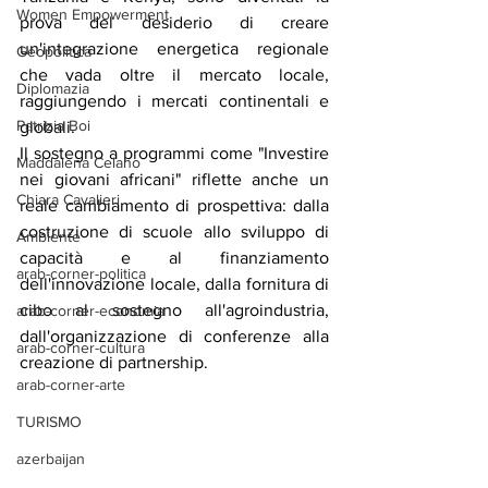
Women Empowerment
prova del desiderio di creare 
un'integrazione energetica regionale 
Geopolitica
che vada oltre il mercato locale, 
Diplomazia
raggiungendo i mercati continentali e 
Patrizia Boi
globali.
Il sostegno a programmi come "Investire 
Maddalena Celano
nei giovani africani" riflette anche un 
Chiara Cavalieri
reale cambiamento di prospettiva: dalla 
costruzione di scuole allo sviluppo di 
Ambiente
capacità e al finanziamento 
arab-corner-politica
dell'innovazione locale, dalla fornitura di 
cibo al sostegno all'agroindustria, 
arab-corner-economia
dall'organizzazione di conferenze alla 
arab-corner-cultura
creazione di partnership.
arab-corner-arte
TURISMO
azerbaijan