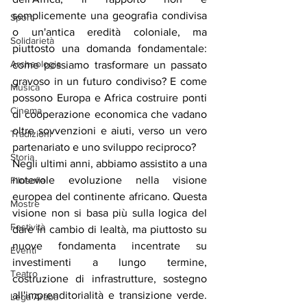
semplicemente una geografia condivisa 
Sport
o un'antica eredità coloniale, ma 
Solidarietà
piuttosto una domanda fondamentale: 
Archeologia
come possiamo trasformare un passato 
gravoso in un futuro condiviso? E come 
Musica
possono Europa e Africa costruire ponti 
Cinema
di cooperazione economica che vadano 
oltre sovvenzioni e aiuti, verso un vero 
Tradizioni
partenariato e uno sviluppo reciproco?
Storia
Negli ultimi anni, abbiamo assistito a una 
notevole evoluzione nella visione 
Filosofia
europea del continente africano. Questa 
Mostre
visione non si basa più sulla logica del 
Festività
dare in cambio di lealtà, ma piuttosto su 
nuove fondamenta incentrate su 
Eventi
investimenti a lungo termine, 
Teatro
costruzione di infrastrutture, sostegno 
all'imprenditorialità e transizione verde. 
Lega Araba