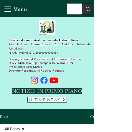
Menu
L’Italia nel mondo Arabo e il mondo Arabo in Italia
Associazione Internazionale Di Amicizia Italo-araba
Assadakah
IBAN: IT03K0832703261000000002834
Sito registrato dal Presidente del Tribunale di Genova
R.G.V. 8468\2024 Reg. Stampa n 16\24 cron.61\24 ​
Proprietario Talal Khrais
Direttore Responsabile Roberto Roggero
NOTIZIE IN PRIMO PIANO
ULTIME NEWS
Post
All Posts