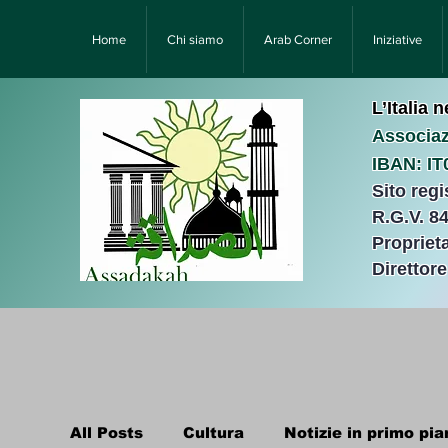
Home
Chi siamo
Arab Corner
Iniziative
L’Italia 
Associaz
IBAN: I
Sito reg
R.G.V. 8
Proprieta
Direttor
All Posts
Cultura
Notizie in primo pia