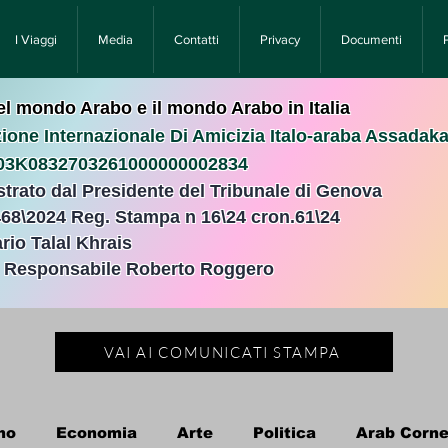
I Viaggi
Media
Contatti
Privacy
Documenti
nel mondo Arabo e il mondo Arabo in Italia
ione Internazionale Di Amicizia Italo-araba Assadak
T03K0832703261000000002834
istrato dal Presidente del Tribunale di Genova
468\2024 Reg. Stampa n 16\24 cron.61\24 ​
rio Talal Khrais
e Responsabile Roberto Roggero
VAI AI COMUNICATI STAMPA
no
Economia
Arte
Politica
Arab Corne