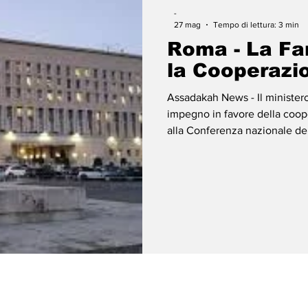
-
27 mag
Tempo di lettura: 3 min
Roma - La Fa
la Cooperazi
Assadakah News - Il ministero 
impegno in favore della coop
alla Conferenza nazionale del
programma presso l'Auditoriu
sistine a Roma. Le aree di int
teatri che si muovono dal Med
l'Ucraina. L'Italia rafforza i
Oriente, Ucraina e Afr