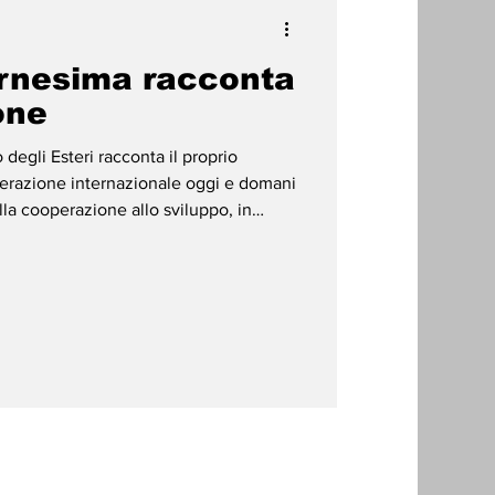
rnesima racconta
one
degli Esteri racconta il proprio
erazione internazionale oggi e domani
la cooperazione allo sviluppo, in
m della Conciliazione e le Corsie
ervento della Farnesina si articolano in
io Oriente all'Africa, passando per
l proprio impegno umanitario in Medio