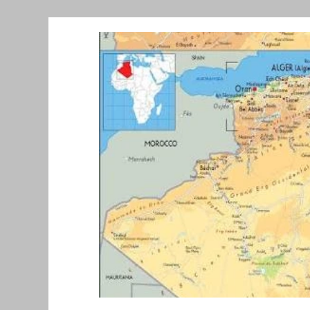
Նորություններ/Notizie Armene
Comu
Migrazione e Rifugiati
Sport
Soli
Filosofia
Mostre
Festività
Ev
Relazioni Internazionali
Conflitti e P