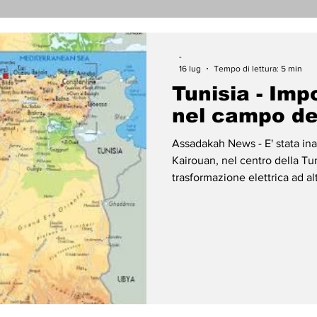
nicati Stampa
Cronaca
Tecnologia
Religi
-
16 lug
Tempo di lettura: 5 min
Tunisia - Imp
darietà
Archeologia
Musica
Cinema
T
nel campo de
Assadakah News - E' stata inau
enti
Teatro
Lega Araba
Società
Dirit
Kairouan, nel centro della Tu
trasformazione elettrica ad al
Società tunisina dell'elettricit
"realizzata con un investimento
ace
Gastronomia
circa 7,5 milioni di euro al ca
l'approvvigionamento elettrico