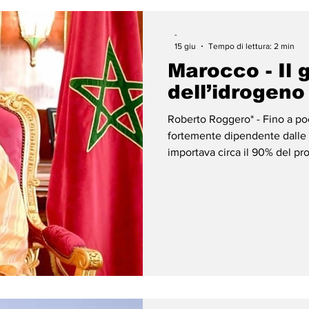
-
15 giu
Tempo di lettura: 2 min
Marocco - Il 
dell’idrogeno
Roberto Roggero* - Fino a poc
fortemente dipendente dalle i
importava circa il 90% del pr
radicalmente cambiata, con u
opportunità strategiche con l’
l’altro favorisce un notevole 
emissioni di carbonio e CO2. 
Marocco in