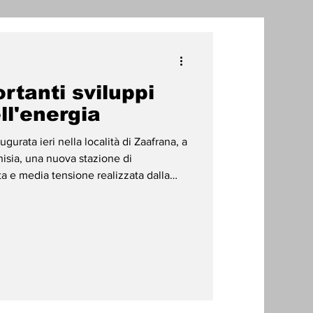
one
ortanti sviluppi
radizioni
Storia
ll'energia
gurata ieri nella località di Zaafrana, a
ti Umani
nisia, una nuova stazione di
ta e media tensione realizzata dalla
à e del gas (Steg). L'infrastruttura,
 di circa 25 milioni di dinari tunisini,
mbio attuale, contribuira' a rafforzare
 e a migliorare la qualita' del servizio