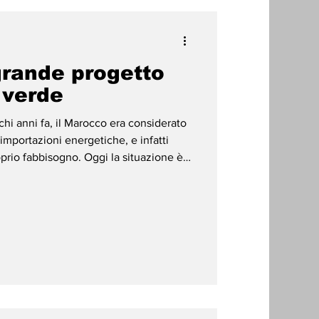
grande progetto
 verde
hi anni fa, il Marocco era considerato
mportazioni energetiche, e infatti
oprio fabbisogno. Oggi la situazione è
n Paese che è punta di diamante delle
utilizzo dell’idrogeno verde, che fra
impulso sul piano industriale, a basse
L’idrogeno verde sta trasformando il