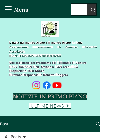
Menu
L’Italia nel mondo Arabo e il mondo Arabo in Italia
Associazione Internazionale Di Amicizia Italo-araba
Assadakah
IBAN: IT03K0832703261000000002834
Sito registrato dal Presidente del Tribunale di Genova
R.G.V. 8468\2024 Reg. Stampa n 16\24 cron.61\24 ​
Proprietario Talal Khrais
Direttore Responsabile Roberto Roggero
NOTIZIE IN PRIMO PIANO
ULTIME NEWS
Post
All Posts