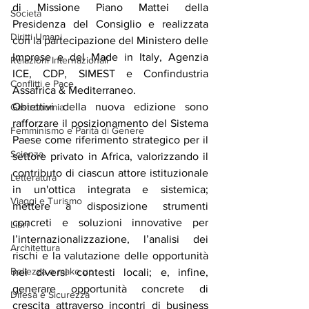
di Missione Piano Mattei della 
Società
Presidenza del Consiglio e realizzata 
Diritti Umani
con la partecipazione del Ministero delle 
Imprese e del Made in Italy, Agenzia 
Relazioni Internazionali
ICE, CDP, SIMEST e Confindustria 
Conflitti e Pace
Assafrica & Mediterraneo.
Obiettivi della nuova edizione sono 
Gastronomia
rafforzare il posizionamento del Sistema 
Femminismo e Parità di Genere
Paese come riferimento strategico per il 
Scienza
settore privato in Africa, valorizzando il 
contributo di ciascun attore istituzionale 
Letteratura
in un'ottica integrata e sistemica; 
Viaggi e Turismo
mettere a disposizione strumenti 
concreti e soluzioni innovative per 
Libri
l’internazionalizzazione, l’analisi dei 
Architettura
rischi e la valutazione delle opportunità 
Bellezza e make up
nei diversi contesti locali; e, infine, 
generare opportunità concrete di 
Difesa e Sicurezza
crescita attraverso incontri di business 