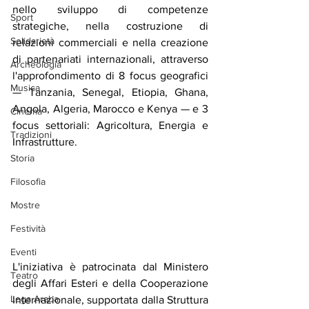
nello sviluppo di competenze 
Sport
strategiche, nella costruzione di 
Solidarietà
relazioni commerciali e nella creazione 
di partenariati internazionali, attraverso 
Archeologia
l'approfondimento di 8 focus geografici 
Musica
— Tanzania, Senegal, Etiopia, Ghana, 
Angola, Algeria, Marocco e Kenya — e 3 
Cinema
focus settoriali: Agricoltura, Energia e 
Tradizioni
Infrastrutture.
Storia
Filosofia
Mostre
Festività
Eventi
L'iniziativa è patrocinata dal Ministero 
Teatro
degli Affari Esteri e della Cooperazione 
Lega Araba
Internazionale, supportata dalla Struttura 