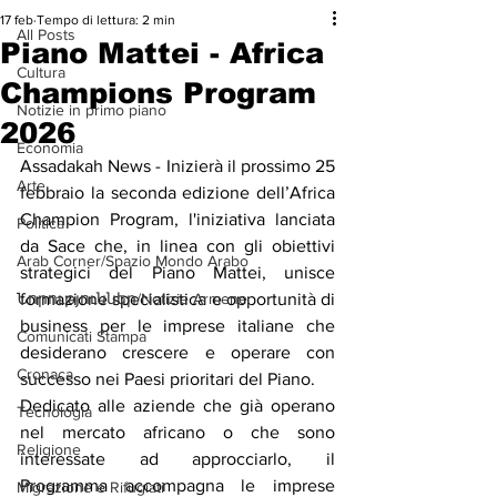
17 feb
Tempo di lettura: 2 min
All Posts
Piano Mattei - Africa
Cultura
Champions Program
Notizie in primo piano
2026
Economia
Assadakah News - Inizierà il prossimo 25 
Arte
febbraio la seconda edizione dell’Africa 
Champion Program, l'iniziativa lanciata 
Politica
da Sace che, in linea con gli obiettivi 
Arab Corner/Spazio Mondo Arabo
strategici del Piano Mattei, unisce 
Նորություններ/Notizie Armene
formazione specialistica e opportunità di 
business per le imprese italiane che 
Comunicati Stampa
desiderano crescere e operare con 
Cronaca
successo nei Paesi prioritari del Piano.
Dedicato alle aziende che già operano 
Tecnologia
nel mercato africano o che sono 
Religione
interessate ad approcciarlo, il 
Programma accompagna le imprese 
Migrazione e Rifugiati