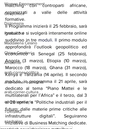
Women Empowerment
matching con controparti africane, 
organizzati a valle delle attività 
Geopolitica
formative.
Diplomazia
Il Programma inizierà il 25 febbraio, sarà 
gratuito e si svolgerà interamente online 
Patrizia Boi
suddiviso in tre
 moduli.
 Il
primo modulo 
Maddalena Celano
approfondirà l’outlook geopolitico ed 
Chiara Cavalieri
economico di Senegal (25 febbraio), 
Angola (3 marzo), Etiopia (10 marzo), 
Ambiente
Marocco (18 marzo), Ghana (31 marzo), 
arab-corner-politica
Kenya e Tanzania (14 aprile). Il secondo 
modulo, in programma il 21 aprile, sarà 
arab-corner-economia
dedicato al tema “Piano Mattei e le 
arab-corner-cultura
multilaterali per l’Africa” e il terzo, dal 3 
arab-corner-arte
al 28 aprile, a “Politiche industriali per il 
futuro: dalle materie prime critiche alle 
TURISMO
infrastrutture digitali”. Seguiranno 
azerbaijan
iniziative di Business Matching dedicate.
assadakah news
africa
piano mattei
focus