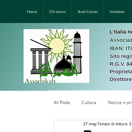
Home
Chi siamo
Arab Corner
Iniziative
L’Italia 
Associaz
IBAN: I
Sito reg
R.G.V. 8
Proprieta
Direttor
All Posts
Cultura
Notizie in p
27 mag
Tempo di lettura: 3
Նորություններ/Notizie Armen