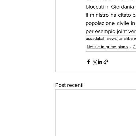
bloccati in Giordania
Il ministro ha citato 
popolazione civile i
per esempio joint ven
assadakah news
italia
liban
Notizie in primo piano
C
Post recenti