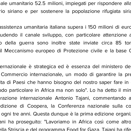
nale umanitario 52.5 milioni, impiegati per rispondere alla 
torio siriano e per sostenere la popolazione rifugiata sir
'assistenza umanitaria italiana supera i 150 milioni di eur
cludendo il canale sviluppo, con particolare attenzione 
zio della guerra sono inoltre state inviate circa 85 ton
o il Meccanismo europeo di Protezione civile e la bas
ernazionale è strategica ed è essenza del ministero degl
Commercio internazionale, un modo di garantire la prese
ta di Paesi che hanno bisogno del nostro saper fare in ot
do particolare in Africa ma non solo". Lo ha detto il minis
erazione internazionale Antonio Tajani, commentando a
 edizione di Coopera, la Conferenza nazionale sulla co
 ogni tre anni. Questa dunque è la prima edizione organizz
ni ha proseguito: "Lavoriamo in Africa così come altro
la Striscia e del programma Food for Gaza, Tajani ha riferit