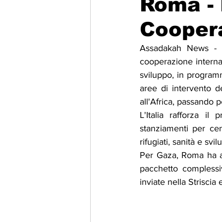
Roma - 
Cooper
Migrazione e Rifugiati
Sport
Assadakah News - Il
cooperazione interna
Filosofia
Mostre
Festivi
sviluppo, in programm
aree di intervento d
all'Africa, passando p
Relazioni Internazionali
Confl
L'Italia rafforza i
stanziamenti per cen
rifugiati, sanità e svil
Per Gaza, Roma ha all
pacchetto complessiv
inviate nella Strisci