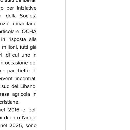
stati deliberati 
o per iniziative 
i della Società 
nzie umanitarie 
particolare OCHA 
n risposta alla 
ilioni, tutti già 
i, di cui uno in 
In occasione del 
e pacchetto di 
venti incentrati 
 sud del Libano, 
resa agricola in 
ristiane.
el 2016 e poi, 
i di euro l'anno, 
, nel 2025, sono 