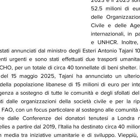
2023 e il 2025 sono 
52.5 milioni di eur
delle Organizzazion
Civile e delle Age
internazionali, in 
e UNHCR. Inoltre, i
tati annunciati dal ministro degli Esteri Antonio Tajani 10 m
enti urgenti e sono stati effettuati due trasporti umanitar
HO, per un totale di circa 40 tonnellate di beni shelter. 
del 15 maggio 2025, Tajani ha annunciato un ulterior
della popolazione libanese di 15 milioni di euro per inter
rgenza a sostegno di tutte le comunità e degli sfollati del
ti dalle organizzazioni della società civile e per la rip
 FAO, con un focus particolare al sostegno alle comunità c
tire dalle Conferenze dei donatori tenutesi a Londra n
es a partire dal 2019, l'Italia ha destinato circa 40 milion
n media tra iniziative umanitarie e di sviluppo. Vieppiù