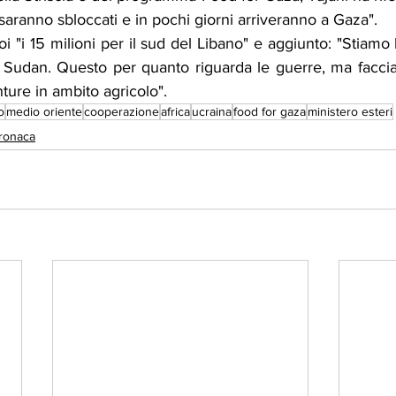
 saranno sbloccati e in pochi giorni arriveranno a Gaza".
poi "i 15 milioni per il sud del Libano" e aggiunto: "Stiamo
n Sudan. Questo per quanto riguarda le guerre, ma faccia
ture in ambito agricolo".
o
medio oriente
cooperazione
africa
ucraina
food for gaza
ministero esteri
ronaca