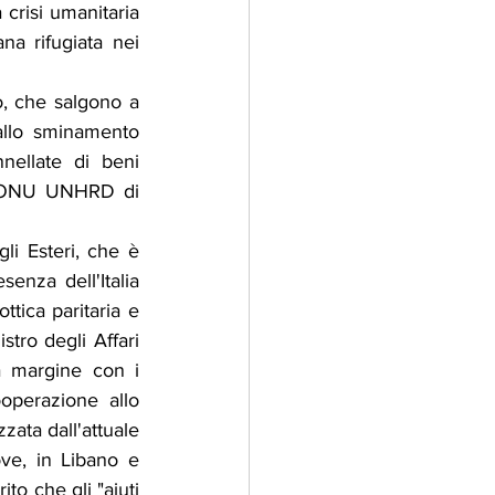
crisi umanitaria 
iana 
rifugiata
 nei 
o, che salgono a 
allo sminamento 
nellate di beni 
e ONU UNHRD di 
i Esteri, che è 
nza dell'Italia 
tica paritaria e 
tro degli Affari 
 margine con i 
operazione allo 
ata dall'attuale 
ve, in Libano e 
o che gli "aiuti 