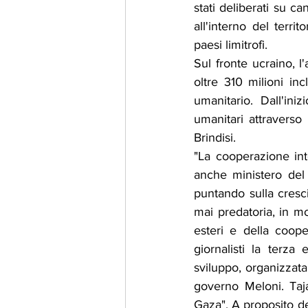
stati deliberati su ca
all'interno del terri
paesi limitrofi.
Sul fronte ucraino, l
oltre 310 milioni in
umanitario. Dall'ini
umanitari attravers
Brindisi.
"La cooperazione int
anche ministero del 
puntando sulla cresci
mai predatoria, in mo
esteri e della coop
giornalisti la terza
sviluppo, organizzata
governo Meloni. Taja
Gaza". A proposito del