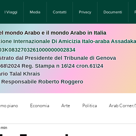
I Viaggi
Media
Contatti
Privacy
Documenti
nel mondo Arabo e il mondo Arabo in Italia
ione Internazionale Di Amicizia Italo-araba Assadak
T03K0832703261000000002834
istrato dal Presidente del Tribunale di Genova
468\2024 Reg. Stampa n 16\24 cron.61\24 ​
rio Talal Khrais
e Responsabile Roberto Roggero
rimo piano
Economia
Arte
Politica
Arab Corner/
 min
e
Comunicati Stampa
Cronaca
Tecnologia
Relig