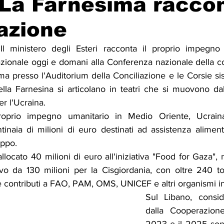
La Farnesima raccon
azione
Solidarietà
Archeologia
Musica
Cinema
Tr
 ministero degli Esteri racconta il proprio impegno i
zionale oggi e domani alla Conferenza nazionale della co
tà
Eventi
Teatro
Lega Araba
Società
Dirit
a presso l'Auditorium della Conciliazione e le Corsie si
ella Farnesina si articolano in teatri che si muovono da
er l'Ucraina.
itti e Pace
Gastronomia
l proprio impegno umanitario in Medio Oriente, Ucrain
tinaia di milioni di euro destinati ad assistenza alimen
uppo.
ocato 40 milioni di euro all'iniziativa "Food for Gaza", n
o da 130 milioni per la Cisgiordania, con oltre 240 tonn
a e contributi a FAO, PAM, OMS, UNICEF e altri organismi in
Sul Libano, conside
dalla Cooperazione 