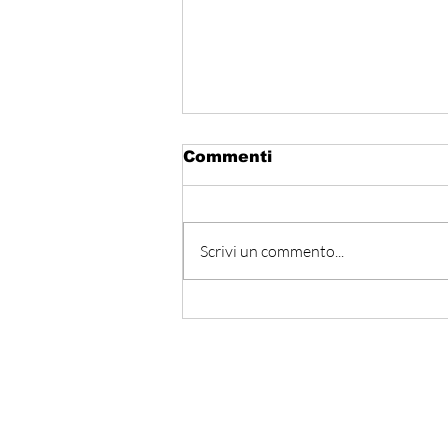
Commenti
Scrivi un commento...
Libano - Progressi ai
colloqui di Roma. Beirut
insiste su “Italia Paese
garante”
Iscriviti alla nostra Ne