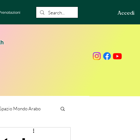
Accedi
Prenotazioni
ah
Spazio Mondo Arabo
ione