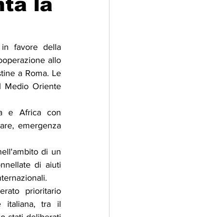
ta la
adizioni
Storia
n favore della 
operazione allo 
ti Umani
stine a Roma. Le 
l Medio Oriente 
a e Africa con 
tare, emergenza 
ell'ambito di un 
ellate di aiuti 
ternazionali.
rato prioritario 
italiana, tra il 