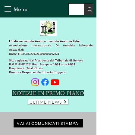
Menu
L’Italia nel mondo Arabo e il mondo Arabo in Italia
Associazione Internazionale Di Amicizia Italo-araba
Assadakah
IBAN: IT03K0832703261000000002834
Sito registrato dal Presidente del Tribunale di Genova
R.G.V. 8468\2024 Reg. Stampa n 16\24 cron.61\24 ​
Proprietario Talal Khrais
Direttore Responsabile Roberto Roggero
NOTIZIE IN PRIMO PIANO
ULTIME NEWS
VAI AI COMUNICATI STAMPA