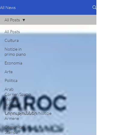
All News
All Posts
All Posts
Cultura
Notizie in
primo piano
Economia
Arte
Politica
Arab
Corner/Spazio
Mondo
Arabo
Նորություններ/Notizie
Armene
Comunicati
Stampa