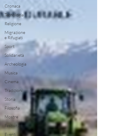
Cronaca
Tecnologia
Religione
Migrazione
e Rifugiati
Sport
Solidarietà
Archeologia
Musica
Cinema
Tradizioni
Storia
Filosofia
Mostre
Festività
Eventi