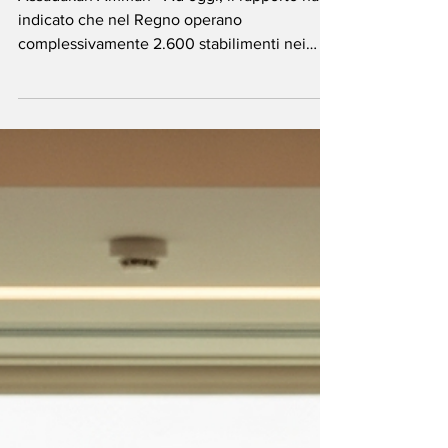
Giordania - Industria
alimentare e
mercato locale
Assadakah Amman - Ad oggi, il rapporto ha
indicato che nel Regno operano
complessivamente 2.600 stabilimenti nei
settori alimentare, della ristorazione, agricolo
e zootecnico, con un capitale di 674 milioni
di dinari giordani e impiegano circa 67.000
lavoratori. Secondo il rapporto, il volume di
produzione annuale del settore raggiunge i
4,5 miliardi di dinari giordani, pari al 28% della
produzione totale delle industrie
manifatturiere, mentre il valore aggiunto
generato dai