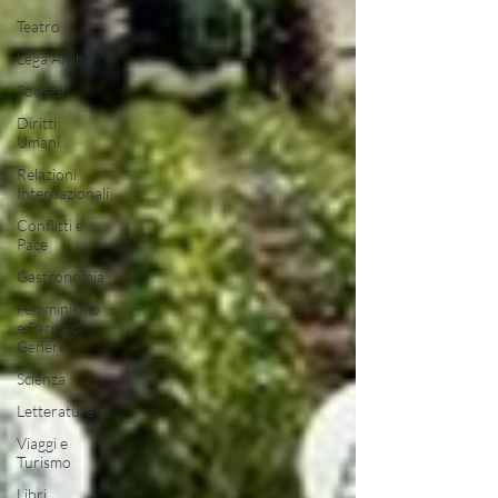
Teatro
Lega Araba
Società
Diritti
Umani
Relazioni
Internazionali
Conflitti e
Pace
Gastronomia
Femminismo
e Parità di
Genere
Scienza
Letteratura
Viaggi e
Turismo
Libri