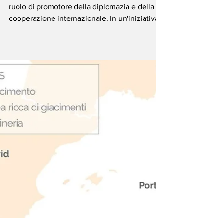
-
9 set 2025
Tempo di lettura: 1 min
Teheran: incontro
cruciale in Egitto
L'Iran ha confermato ancora una volta il suo
ruolo di promotore della diplomazia e della
cooperazione internazionale. In un'iniziativa
volta a ristabilire il dialogo e la fiducia, il
principale negoziatore nucleare del Paese e
Ministro degli Esteri, Abbas Araghchi,
incontrerà in Egitto il Direttore Generale
dell'Agenzia Internazionale per l'Energia
Atomica (AIEA).