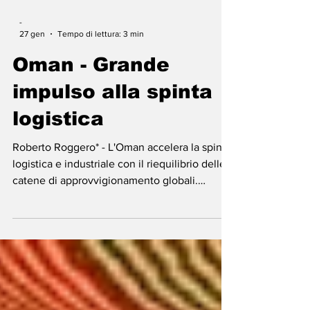
-
27 gen
Tempo di lettura: 3 min
Oman - Grande
impulso alla spinta
logistica
Roberto Roggero* - L'Oman accelera la spinta
logistica e industriale con il riequilibrio delle
catene di approvvigionamento globali.
Posizionato al crocevia tra Asia, Europa e
Africa, una nuova ondata di espansione
logistica, localizzazione industriale e
diversificazione delle esportazioni sta