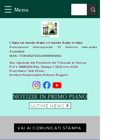
Menu
L’Italia nel mondo Arabo e il mondo Arabo in Italia
Associazione Internazionale Di Amicizia Italo-araba
Assadakah
IBAN: IT03K0832703261000000002834
Sito registrato dal Presidente del Tribunale di Genova
R.G.V. 8468\2024 Reg. Stampa n 16\24 cron.61\24 ​
Proprietario Talal Khrais
Direttore Responsabile Roberto Roggero
NOTIZIE IN PRIMO PIANO
ULTIME NEWS
VAI AI COMUNICATI STAMPA