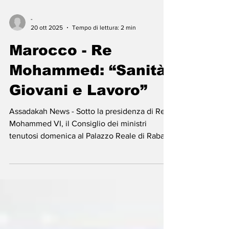
-
20 ott 2025
Tempo di lettura: 2 min
Marocco - Re
Mohammed: “Sanità,
Giovani e Lavoro”
Assadakah News - Sotto la presidenza di Re
Mohammed VI, il Consiglio dei ministri
tenutosi domenica al Palazzo Reale di Rabat
ha approvato le grandi linee del Progetto di
Legge Finanziaria 2026, che mira a coniugare
crescita economica, inclusione sociale e
giustizia territoriale. Secondo quanto riferito
dalla ministra dell'Economia e delle Finanze,
la legge di bilancio per il 2026 punta a