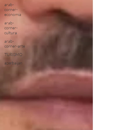
arab-
corner-
economia
arab-
corner-
cultura
arab-
corner-arte
TURISMO
azerbaijan