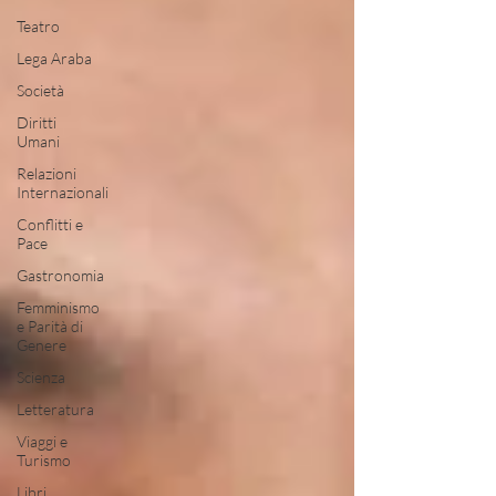
Teatro
Lega Araba
Società
Diritti
Umani
Relazioni
Internazionali
Conflitti e
Pace
Gastronomia
Femminismo
e Parità di
Genere
Scienza
Letteratura
Viaggi e
Turismo
Libri