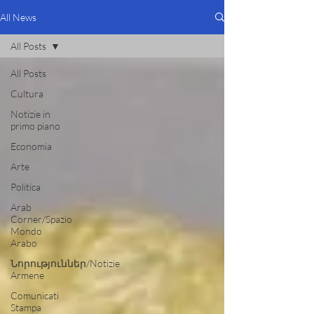
All News
All Posts
All Posts
Cultura
Notizie in
primo piano
Economia
Arte
Politica
Arab
Corner/Spazio
Mondo
Arabo
Նորություններ/Notizie
Armene
Comunicati
Stampa