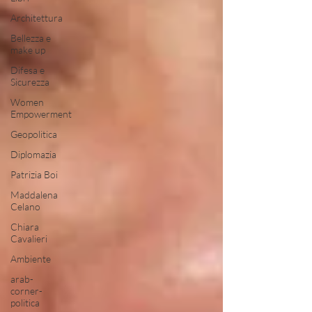
Architettura
Bellezza e
make up
Difesa e
Sicurezza
Women
Empowerment
Geopolitica
Diplomazia
Patrizia Boi
Maddalena
Celano
Chiara
Cavalieri
Ambiente
arab-
corner-
politica