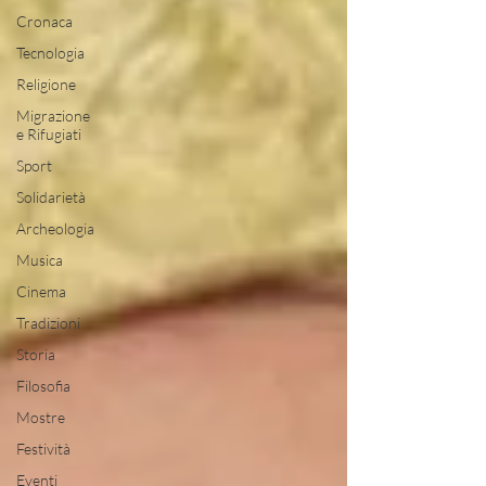
Cronaca
Tecnologia
Religione
Migrazione
e Rifugiati
Sport
Solidarietà
Archeologia
Musica
Cinema
Tradizioni
Storia
Filosofia
Mostre
Festività
Eventi