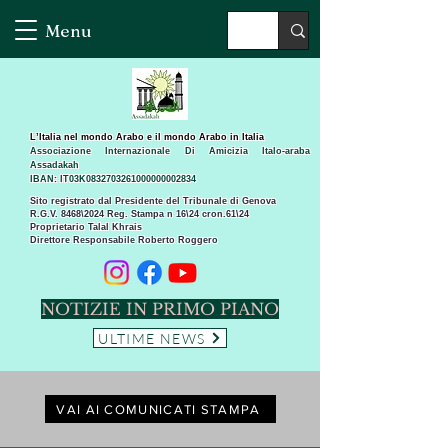
Menu
L’Italia nel mondo Arabo e il mondo Arabo in Italia
Associazione Internazionale Di Amicizia Italo-araba
Assadakah
IBAN: IT03K0832703261000000002834
Sito registrato dal Presidente del Tribunale di Genova
R.G.V. 8468\2024 Reg. Stampa n 16\24 cron.61\24 ​
Proprietario Talal Khrais
Direttore Responsabile Roberto Roggero
NOTIZIE IN PRIMO PIANO
ULTIME NEWS
VAI AI COMUNICATI STAMPA