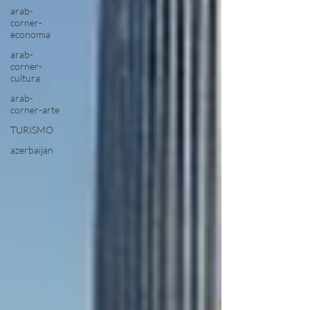
arab-
corner-
economia
arab-
corner-
cultura
arab-
corner-arte
TURISMO
azerbaijan