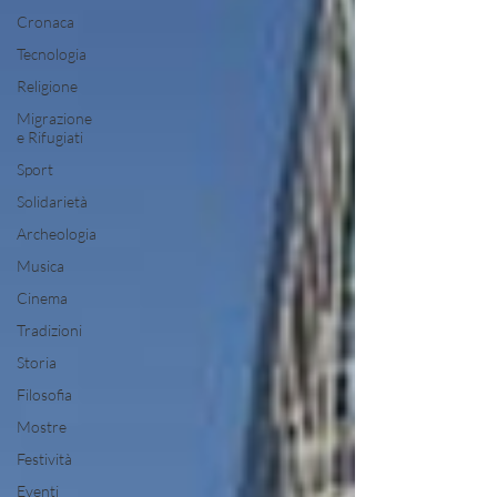
Cronaca
Tecnologia
Religione
Migrazione
e Rifugiati
Sport
Solidarietà
Archeologia
Musica
Cinema
Tradizioni
Storia
Filosofia
Mostre
Festività
Eventi