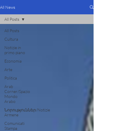
All News
All Posts
All Posts
Cultura
Notizie in
primo piano
Economia
Arte
Politica
Arab
Corner/Spazio
Mondo
Arabo
Նորություններ/Notizie
Armene
Comunicati
Stampa