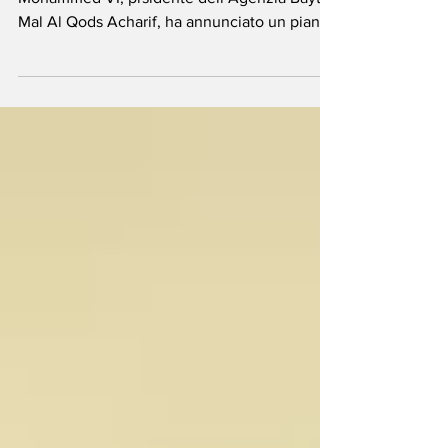
bambini di Gaza
Assadakah News - Il Re del Marocco,
Mohammed VI, prsidente dell’Agenzia Bayt
Mal Al Qods Acharif, ha annunciato un piano
di sostegno...