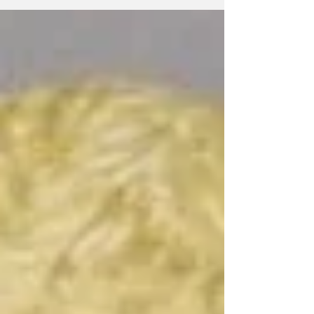
che si candida a diventare uno degli edifici
più iconici del continente africano. Alta 250
metri e ispirata alla forma di un razzo in fase
di lancio, la torre, dedicata al re Mohammed
VI, sorge nell’area di Salé, città gemella della
capitale Rabat. Il progetto si inserisce in un
più ampio processo di