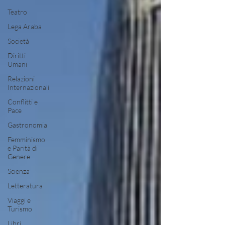
Teatro
Lega Araba
Società
Diritti
Umani
Relazioni
Internazionali
Conflitti e
Pace
Gastronomia
Femminismo
e Parità di
Genere
Scienza
Letteratura
Viaggi e
Turismo
Libri