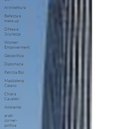
Architettura
Bellezza e
make up
Difesa e
Sicurezza
Women
Empowerment
Geopolitica
Diplomazia
Patrizia Boi
Maddalena
Celano
Chiara
Cavalieri
Ambiente
arab-
corner-
politica