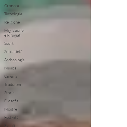
Cronaca
Tecnologia
Religione
Migrazione
e Rifugiati
Sport
Solidarietà
Archeologia
Musica
Cinema
Tradizioni
Storia
Filosofia
Mostre
Festività
Eventi