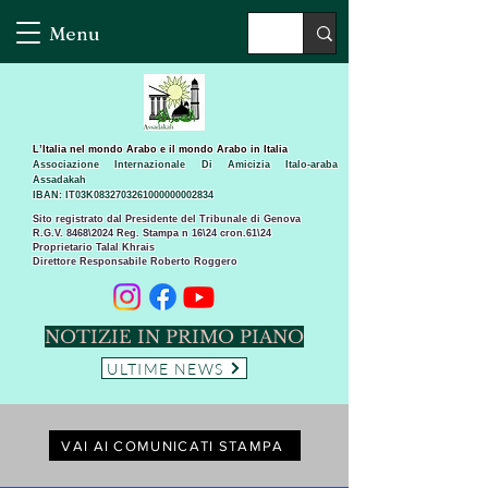
Menu
L’Italia nel mondo Arabo e il mondo Arabo in Italia
Associazione Internazionale Di Amicizia Italo-araba
Assadakah
IBAN: IT03K0832703261000000002834
Sito registrato dal Presidente del Tribunale di Genova
R.G.V. 8468\2024 Reg. Stampa n 16\24 cron.61\24 ​
Proprietario Talal Khrais
Direttore Responsabile Roberto Roggero
NOTIZIE IN PRIMO PIANO
ULTIME NEWS
VAI AI COMUNICATI STAMPA