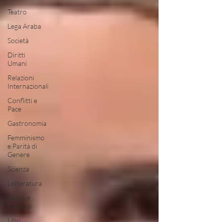
Teatro
Lega Araba
Società
Diritti
Umani
Relazioni
Internazionali
Conflitti e
Pace
Gastronomia
Femminismo
e Parità di
Genere
Scienza
Letteratura
Viaggi e
Turismo
Libri