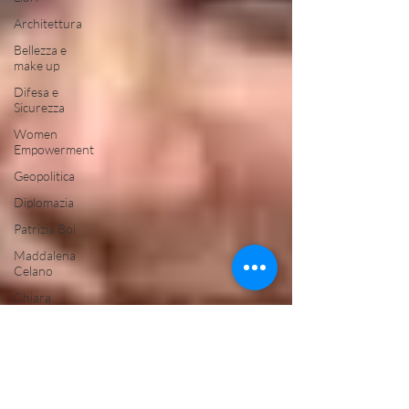
Architettura
Bellezza e
make up
Difesa e
Sicurezza
Women
Empowerment
Geopolitica
Diplomazia
Patrizia Boi
Maddalena
Celano
Chiara
Cavalieri
Ambiente
arab-
corner-
politica