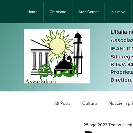
Home
Chi siamo
Arab Corner
Iniziative
L’Italia 
Associaz
IBAN: I
Sito reg
R.G.V. 8
Proprieta
Direttor
All Posts
Cultura
Notizie in p
25 ago 2023
Tempo di lett
Նորություններ/Notizie Armen