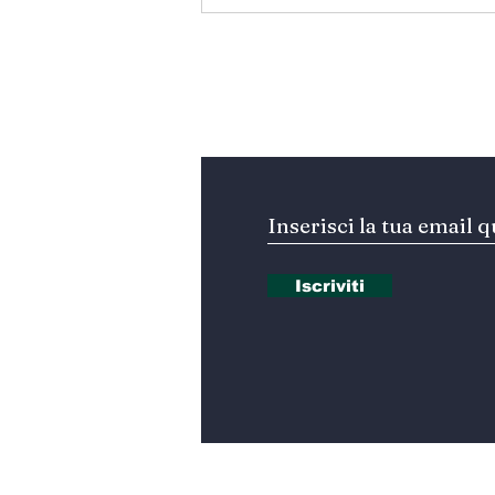
المتوسط ينتظر من يقود
المستقبل… هل تكون إيطاليا
صاحبة المبادرة؟
Iscriviti alla nostra Ne
Iscriviti