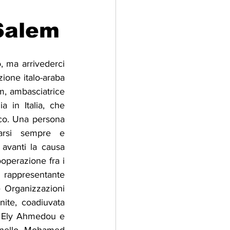
 Salem
adizioni
Storia
ma arrivederci 
ti Umani
ione italo-araba 
, ambasciatrice 
a in Italia, che 
co. Una persona 
arsi sempre e 
avanti la causa 
operazione fra i 
ppresentante 
 Organizzazioni 
nite, coadiuvata 
, Ely Ahmedou e 