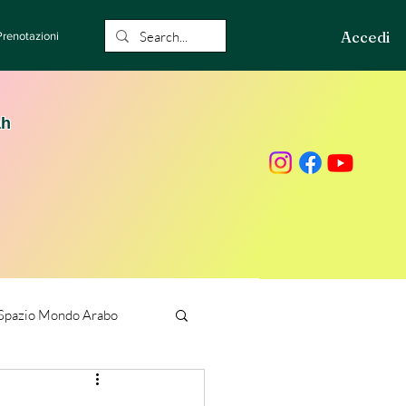
Accedi
Prenotazioni
ah
Spazio Mondo Arabo
ione