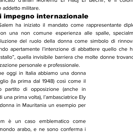
aricato d'affari Mohemd El Hadj El Bechir, e il colo
addetto militare.
i impegno internazionale
Salem ha iniziato il mandato come rappresentante diplom
 con una non comune esperienza alle spalle, special
voluzione del ruolo della donna come simbolo di rinnov
ando apertamente l’intenzione di abbattere quello che 
cristallo”, quella invisibile barriera che molte donne trova
zzazione personale e professionale.
he oggi in Italia abbiamo una donna 
lio (la prima dal 1948) così come il 
o partito di opposizione (anche in 
di una prima volta), l’ambasciatrice Ely 
 donna in Mauritania un esempio per 
alem è un caso emblematico come 
 mondo arabo, e ne sono conferma i 