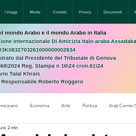
I Viaggi
Media
Contatti
Privacy
Documenti
nel mondo Arabo e il mondo Arabo in Italia
ione Internazionale Di Amicizia Italo-araba Assadak
T03K0832703261000000002834
istrato dal Presidente del Tribunale di Genova
468\2024 Reg. Stampa n 16\24 cron.61\24 ​
rio Talal Khrais
e Responsabile Roberto Roggero
rimo piano
Economia
Arte
Politica
Arab Corner/
ura: 2 min
e
Comunicati Stampa
Cronaca
Tecnologia
Relig