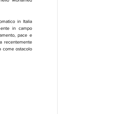
nnello Mohamed 
atico in Italia 
mente in campo 
amento, pace e 
ha recentemente 
no come ostacolo 