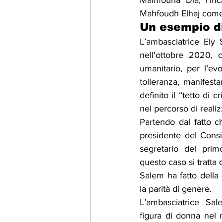
Maimouna Dia, l'inc
Mahfoudh Elhaj come 
Un esempio d
L’ambasciatrice Ely 
nell'ottobre 2020,
umanitario, per l’e
tolleranza, manifest
definito il “tetto di 
nel percorso di reali
Partendo dal fatto c
presidente del Consig
segretario del prim
questo caso si tratta 
Salem ha fatto della
la parità di genere.
L’ambasciatrice S
figura di donna nel