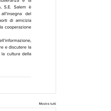
olleranza e la 
, S.E. Salem è 
ll’insegna del 
rti di amicizia 
la cooperazione 
l’informazione, 
e e discutere la 
la cultura della 
Mostra tutti