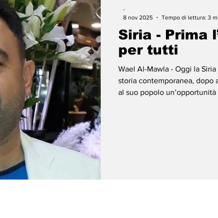
-
8 nov 2025
Tempo di lettura: 3 m
Siria - Prima 
per tutti
Wael Al-Mawla - Oggi la Siria 
storia contemporanea, dopo an
al suo popolo un’opportunità 
inclusivo, che ristabilisca la 
apra la strada a una riconcili
ferite del passato e porre le 
coinvolga tutti. Molti siriani 