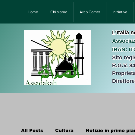
Home
Chi siamo
Arab Corner
Iniziative
L’Italia 
Associaz
IBAN: I
Sito reg
R.G.V. 8
Proprieta
Direttor
All Posts
Cultura
Notizie in primo pia