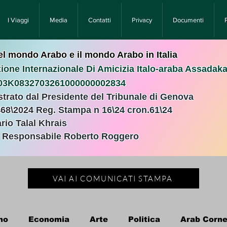
I Viaggi
Media
Contatti
Privacy
Documenti
nel mondo Arabo e il mondo Arabo in Italia
ione Internazionale Di Amicizia Italo-araba Assadak
T03K0832703261000000002834
istrato dal Presidente del Tribunale di Genova
468\2024 Reg. Stampa n 16\24 cron.61\24 ​
rio Talal Khrais
e Responsabile Roberto Roggero
VAI AI COMUNICATI STAMPA
no
Economia
Arte
Politica
Arab Corne