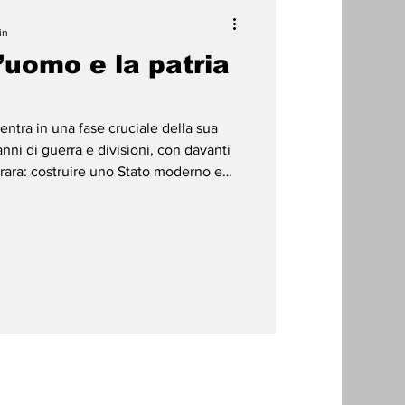
in
l’uomo e la patria
entra in una fase cruciale della sua
ni di guerra e divisioni, con davanti
rara: costruire uno Stato moderno e
fiducia tra le componenti della società e
azione nazionale capace di sanare le
basi per una rinascita partecipativa che
ritengono che il primo compito della le