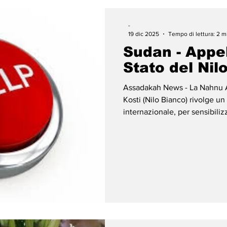
-
19 dic 2025
Tempo di lettura: 2 m
Sudan - Appel
Stato del Nil
Assadakah News - La Nahnu 
Kosti (Nilo Bianco) rivolge u
internazionale, per sensibiliz
le drammatiche condizioni del
Clemente, il Misericordioso,
Amalhum-Sudan, che lavora 
dell'emancipazione delle per
questa lettera con grande sp