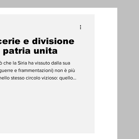
one
cerie e divisione
radizioni
Storia
 patria unita
 che la Siria ha vissuto dalla sua
ti Umani
 guerre e frammentazioni) non è più
nello stesso circolo vizioso: quello
zione del dolore e della trasmissione
tunnel non inizia soltanto con una
na trasformazione profonda della
mentalità di vendetta a una cultura