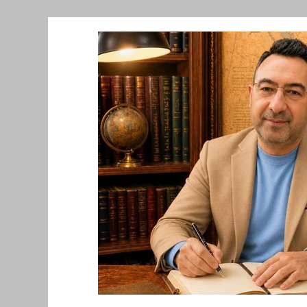
Նորություններ/Notizie Armene
Comu
Migrazione e Rifugiati
Sport
Soli
Filosofia
Mostre
Festività
Ev
Relazioni Internazionali
Conflitti e P