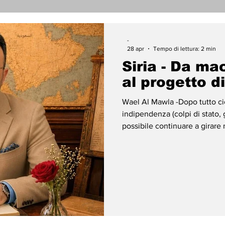
nicati Stampa
Cronaca
Tecnologia
Religi
-
28 apr
Tempo di lettura: 2 min
Siria - Da ma
darietà
Archeologia
Musica
Cinema
T
al progetto di
Wael Al Mawla -Dopo tutto ciò
enti
Teatro
Lega Araba
Società
Dirit
indipendenza (colpi di stato,
possibile continuare a girare 
della vendetta, della riprodu
dell’odio. L’uscita da questo 
ace
Gastronomia
decisione politica, ma con u
coscienza collettiva: da una 
della tolleranza, e da una