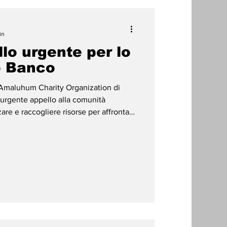
in
lo urgente per lo
o Banco
Amaluhum Charity Organization di
n urgente appello alla comunità
zare e raccogliere risorse per affrontare
la popolazione: “ Nel nome di Allah, il
 lOrganizzazione di beneficenza Nahnu
nel campo del sostegno e
sone con disabilità, presentiamo
eranza nella