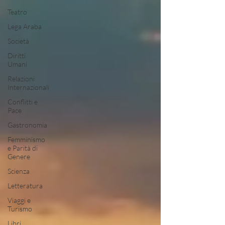
Teatro
Lega Araba
Società
Diritti
Umani
Relazioni
Internazionali
Conflitti e
Pace
Gastronomia
Femminismo
e Parità di
Genere
Scienza
Letteratura
Viaggi e
Turismo
Libri