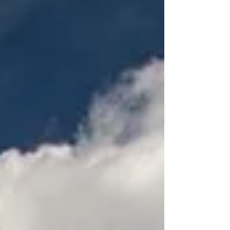
appuntamenti che uniscono cultura,
creatività, avventura e tradizione. Città e
villaggi di tutto il Paese si animano con
musica, cine