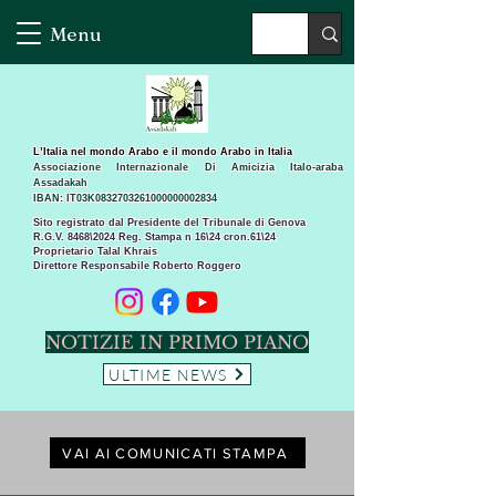
Menu
L’Italia nel mondo Arabo e il mondo Arabo in Italia
Associazione Internazionale Di Amicizia Italo-araba
Assadakah
IBAN: IT03K0832703261000000002834
Sito registrato dal Presidente del Tribunale di Genova
R.G.V. 8468\2024 Reg. Stampa n 16\24 cron.61\24 ​
Proprietario Talal Khrais
Direttore Responsabile Roberto Roggero
NOTIZIE IN PRIMO PIANO
ULTIME NEWS
VAI AI COMUNICATI STAMPA