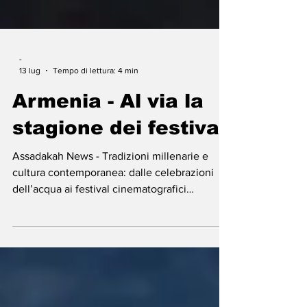
-
13 lug
Tempo di lettura: 4 min
Armenia - Al via la
stagione dei festival
Assadakah News - Tradizioni millenarie e
cultura contemporanea: dalle celebrazioni
dell’acqua ai festival cinematografici
internazionali, dai concerti jazz agli eventi
dedicati al vino e alle feste di paese,
l’Armenia invita i viaggiatori a scoprire uno
dei calendari culturali più ricchi del Caucaso.
L’Armenia si prepara a una ricca stagione di