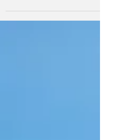
Assadakah News - Arriva in libreria la prima
Guida Verde del Touring Club Italiano
dedicata all'Armenia. Un viaggio tra
monasteri, montagne e cultura del Paese
caucasico raccontato da Nadia Pasqual,
profonda conoscitrice della destinazione, e
un memoir inedito di Antonia Arslan.
L’Armenia raccontata attraverso i suoi
monasteri millenari, i paesaggi montani, la
cultura, il vino, l’ospitalità e una storia che
continua a parlare al presente. È arrivata in
libreria la nuova Guida