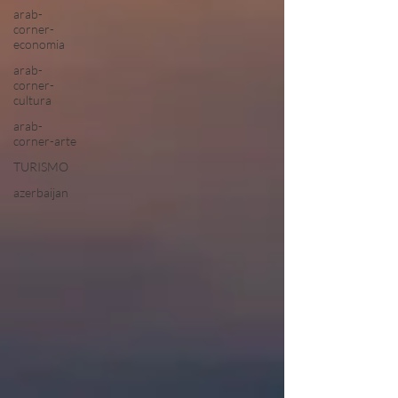
arab-
corner-
economia
arab-
corner-
cultura
arab-
corner-arte
TURISMO
azerbaijan