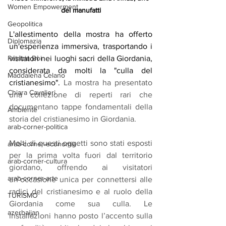
Women Empowerment
dei manufatti
Geopolitica
L'allestimento della mostra ha offerto 
Diplomazia
un'esperienza immersiva, trasportando i 
Patrizia Boi
visitatori nei luoghi sacri della Giordania, 
considerata da molti la "culla del 
Maddalena Celano
cristianesimo". 
La mostra ha presentato 
Chiara Cavalieri
una collezione di reperti rari che 
documentano tappe fondamentali della 
Ambiente
storia del cristianesimo in Giordania. 
arab-corner-politica
Molti di questi oggetti sono stati esposti 
arab-corner-economia
per la prima volta fuori dal territorio 
arab-corner-cultura
giordano, offrendo ai visitatori 
arab-corner-arte
un’occasione unica per connettersi alle 
radici del cristianesimo e al ruolo della 
TURISMO
Giordania come sua culla. Le 
azerbaijan
installazioni hanno posto l’accento sulla 