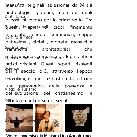
manufatti originali, selezionati da 34 siti 
Società
archeologici giordani, molti dei quali 
Diritti Umani
esposti all'estero per la prima volta. Tra 
Relazioni Internazionali
questi, lapidi e croci finemente 
intagliate, reliquie cerimoniali, coppe 
Conflitti e Pace
battesimali, gioielli, monete, mosaici e 
Gastronomia
frammenti architettonici che 
testimoniano la maestria degli antichi 
Femminismo e Parità di Genere
artisti cristiani. Questi reperti, risalenti 
Scienza
dal I secolo d.C. attraverso l'epoca 
bizantina, islamica e hashemita, offrono 
Letteratura
una panoramica della presenza e 
Viaggi e Turismo
dell'evoluzione del cristianesimo in 
Libri
Giordania nel corso dei secoli. ​
Architettura
Bellezza e make up
Difesa e Sicurezza
Video immersivo, la Ministra Lina Annab, uno 