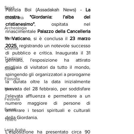
Sport
Patrizia Boi (Assadakah News) - 
​La 
mostra "Giordania: l'alba del 
Solidarietà
cristianesimo"
, ospitata nel 
Archeologia
rinascimentale 
Palazzo della Cancelleria 
Musica
in Vaticano
, si è conclusa il 
23 marzo 
2025
, registrando un notevole successo 
Cinema
di pubblico e critica. Inaugurata il 31 
Tradizioni
gennaio, l'esposizione ha attirato 
migliaia di visitatori da tutto il mondo, 
Storia
spingendo gli organizzatori a prorogarne 
Filosofia
la durata oltre la data inizialmente 
prevista del 28 febbraio, per soddisfare 
Mostre
l'elevata affluenza e permettere a un 
Festività
numero maggiore di persone di 
Eventi
ammirare i tesori spirituali e culturali 
della Giordania.​
Teatro
Lega Araba
L'esposizione ha presentato circa 90 