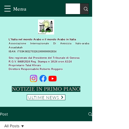
Menu
L’Italia nel mondo Arabo e il mondo Arabo in Italia
Associazione Internazionale Di Amicizia Italo-araba
Assadakah
IBAN: IT03K0832703261000000002834
Sito registrato dal Presidente del Tribunale di Genova
R.G.V. 8468\2024 Reg. Stampa n 16\24 cron.61\24 ​
Proprietario Talal Khrais
Direttore Responsabile Roberto Roggero
NOTIZIE IN PRIMO PIANO
ULTIME NEWS
Post
All Posts