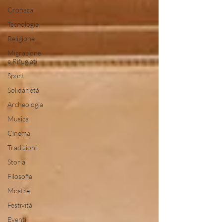
Cronaca
Tecnologia
Religione
Migrazione
e Rifugiati
Sport
Solidarietà
Archeologia
Musica
Cinema
Tradizioni
Storia
Filosofia
Mostre
Festività
Eventi