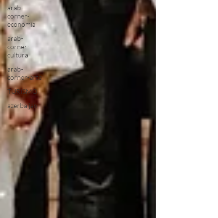
arab-
corner-
economia
arab-
corner-
cultura
arab-
corner-arte
TURISMO
azerbaijan