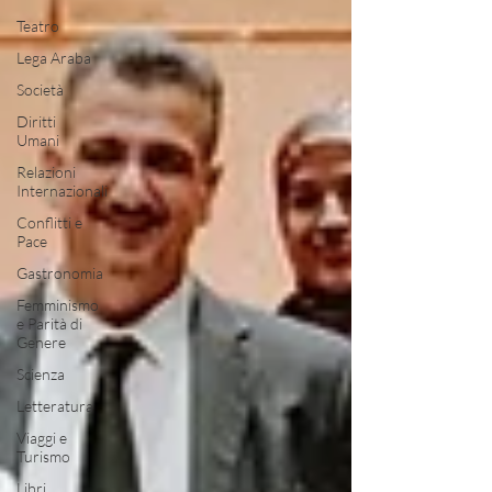
Teatro
Lega Araba
Società
Diritti
Umani
Relazioni
Internazionali
Conflitti e
Pace
Gastronomia
Femminismo
e Parità di
Genere
Scienza
Letteratura
Viaggi e
Turismo
Libri