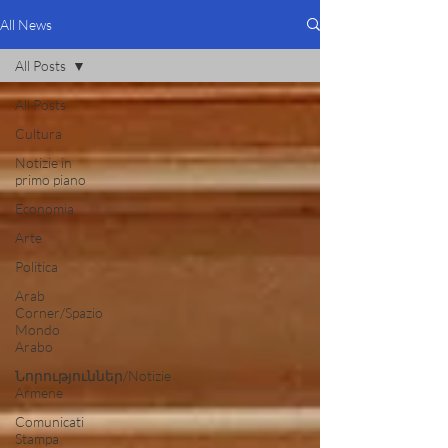
All News
All Posts
All Posts
Cultura
Notizie in
primo piano
Economia
Arte
Politica
Arab
Corner/Spazio
Mondo
Arabo
Նորություններ/Notizie
Armene
Comunicati
Stampa