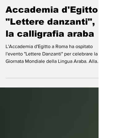
-
8 dic 2025
Tempo di lettura: 7 min
Accademia d'Egitto -
"Lettere danzanti",
la calligrafia araba
L'Accademia d'Egitto a Roma ha ospitato
l'evento "Lettere Danzanti" per celebrare la
Giornata Mondiale della Lingua Araba. Alla
presenza dell'Ambasciatore Bassam Rady e
della Direttrice Rania Yehia, il calligrafo
iracheno Amjed Rifaie ha unito l'arte della
calligrafia (Patrimonio UNESCO) e la musica di
Jalal Qafishah (oud). La serata ha dimostrato
come la cultura sia un potente trait d'union
diplomatico, riunendo rappresentanti di