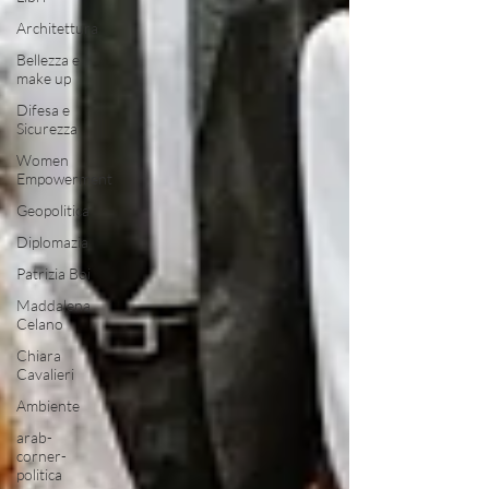
Architettura
Bellezza e
make up
Difesa e
Sicurezza
Women
Empowerment
Geopolitica
Diplomazia
Patrizia Boi
Maddalena
Celano
Chiara
Cavalieri
Ambiente
arab-
corner-
politica