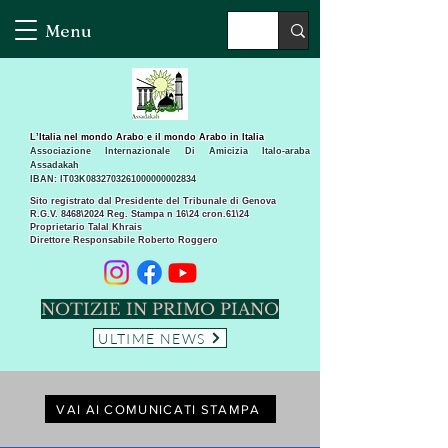
Menu
L’Italia nel mondo Arabo e il mondo Arabo in Italia
Associazione Internazionale Di Amicizia Italo-araba
Assadakah
IBAN: IT03K0832703261000000002834
Sito registrato dal Presidente del Tribunale di Genova
R.G.V. 8468\2024 Reg. Stampa n 16\24 cron.61\24 ​
Proprietario Talal Khrais
Direttore Responsabile Roberto Roggero
NOTIZIE IN PRIMO PIANO
ULTIME NEWS
VAI AI COMUNICATI STAMPA