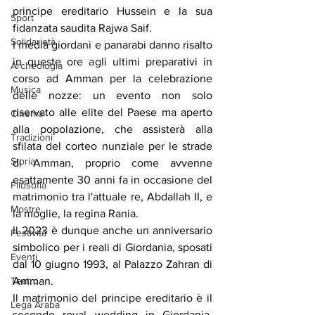
principe ereditario Hussein e la sua 
Sport
fidanzata saudita Rajwa Saif.
Solidarietà
I media giordani e panarabi danno risalto 
in queste ore agli ultimi preparativi in 
Archeologia
corso ad Amman per la celebrazione 
Musica
delle nozze: un evento non solo 
riservato alle elite del Paese ma aperto 
Cinema
alla popolazione, che assisterà alla 
Tradizioni
sfilata del corteo nunziale per le strade 
Storia
di Amman, proprio come avvenne 
esattamente 30 anni fa in occasione del 
Filosofia
matrimonio tra l'attuale re, Abdallah II, e 
Mostre
la moglie, la regina Rania.
Il 2023 è dunque anche un anniversario 
Festività
simbolico per i reali di Giordania, sposati 
Eventi
dal 10 giugno 1993, al Palazzo Zahran di 
Amman.
Teatro
Il matrimonio del principe ereditario è il 
Lega Araba
secondo royal wedding in Giordania. 