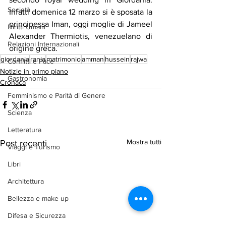
Società
Infatti domenica 12 marzo si è sposata la 
principessa Iman, oggi moglie di Jameel 
Diritti Umani
Alexander Thermiotis, venezuelano di 
Relazioni Internazionali
origine greca.
giordania
rania
matrimonio
amman
hussein
rajwa
Conflitti e Pace
Notizie in primo piano
Gastronomia
Cronaca
Femminismo e Parità di Genere
Scienza
Letteratura
Mostra tutti
Post recenti
Viaggi e Turismo
Libri
Architettura
Bellezza e make up
Difesa e Sicurezza