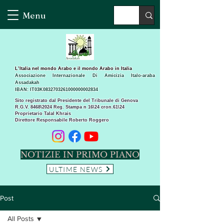
Menu
L’Italia nel mondo Arabo e il mondo Arabo in Italia
Associazione Internazionale Di Amicizia Italo-araba
Assadakah
IBAN: IT03K0832703261000000002834
Sito registrato dal Presidente del Tribunale di Genova
R.G.V. 8468\2024 Reg. Stampa n 16\24 cron.61\24 ​
Proprietario Talal Khrais
Direttore Responsabile Roberto Roggero
NOTIZIE IN PRIMO PIANO
ULTIME NEWS
Post
All Posts