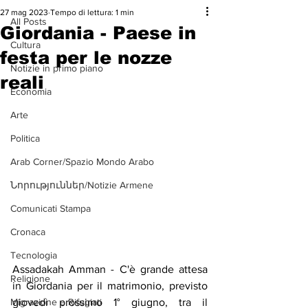
27 mag 2023
Tempo di lettura: 1 min
All Posts
Giordania - Paese in
Cultura
festa per le nozze
Notizie in primo piano
reali
Economia
Arte
Politica
Arab Corner/Spazio Mondo Arabo
Նորություններ/Notizie Armene
Comunicati Stampa
Cronaca
Tecnologia
Assadakah Amman - C'è grande attesa 
Religione
in Giordania per il matrimonio, previsto 
giovedì prossimo 1° giugno, tra il 
Migrazione e Rifugiati