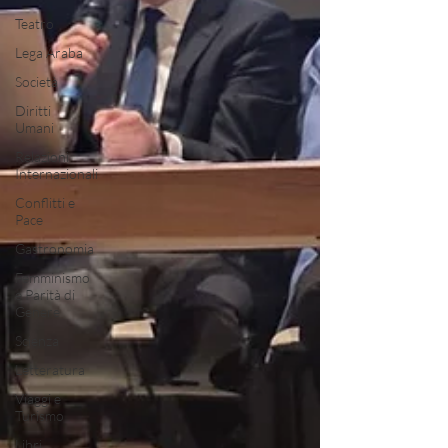
Teatro
Lega Araba
Società
Diritti
Umani
Relazioni
Internazionali
Conflitti e
Pace
Gastronomia
Femminismo
e Parità di
Genere
Scienza
Letteratura
Viaggi e
Turismo
Libri