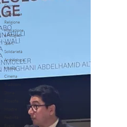
Cronaca
Tecnologia
Religione
Migrazione
e Rifugiati
Sport
Solidarietà
Archeologia
Musica
Cinema
Tradizioni
Storia
Filosofia
Mostre
Festività
Eventi