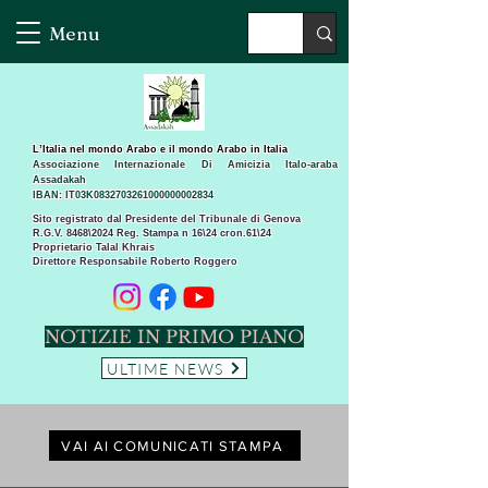
Menu
L’Italia nel mondo Arabo e il mondo Arabo in Italia
Associazione Internazionale Di Amicizia Italo-araba
Assadakah
IBAN: IT03K0832703261000000002834
Sito registrato dal Presidente del Tribunale di Genova
R.G.V. 8468\2024 Reg. Stampa n 16\24 cron.61\24 ​
Proprietario Talal Khrais
Direttore Responsabile Roberto Roggero
NOTIZIE IN PRIMO PIANO
ULTIME NEWS
VAI AI COMUNICATI STAMPA