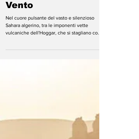
Algeria - I Tuareg:
Sentinelle Blu del
Deserto, Seta del
Vento
Nel cuore pulsante del vasto e silenzioso
Sahara algerino, tra le imponenti vette
vulcaniche dell'Hoggar, che si stagliano come
giganti di basalto contro un cielo sconfinato,
e le formazioni rocciose millenarie del Tassili
n'Ajjer, dove il vento scolpisce cattedrali di
pietra e la sabbia custodisce segreti
ancestrali, vive un popolo il cui nome evoca
mistero, nobiltà e una libertà indomita: i
Tuareg.