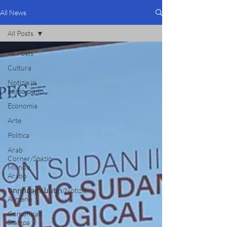
All News
All Posts
All Posts
Cultura
Notizie in
primo piano
Economia
Arte
Politica
Arab
Corner/Spazio
Mondo
Arabo
Նորություններ/Notizie
Armene
Comunicati
Stampa