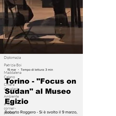
Architettura
Bellezza e
make up
Difesa e
Sicurezza
Women
Empowerment
Geopolitica
Diplomazia
Patrizia Boi
Maddalena
Celano
-
15 mar
Tempo di lettura: 3 min
Chiara
Cavalieri
Torino - "Focus on
Ambiente
Sudan" al Museo
arab-
corner-
Egizio
politica