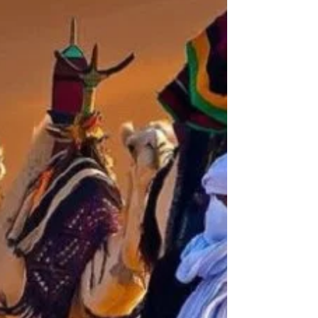
Hammurabi, che include fortificazioni
monumentali e la rara scoperta di una fucina
paleobabilonese. L'analisi rivela la profonda
spiritualità del popolo mesopotamico: il
legame sacro che univa vivi e morti sotto lo