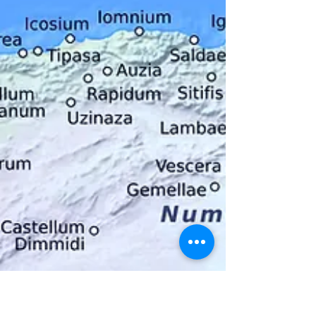
Paesaggio
Djémila (il cui nome significa "la bella" in
berbero) è l'antica città romana di Cuicul.
Fondata come colonia romana durante il
regno dell'imperatore Nerva (96–98 d.C.) nel I
secolo d.C., è celebre per l'eccezionale
adattamento dell'urbanistica romana a un
terreno montuoso.