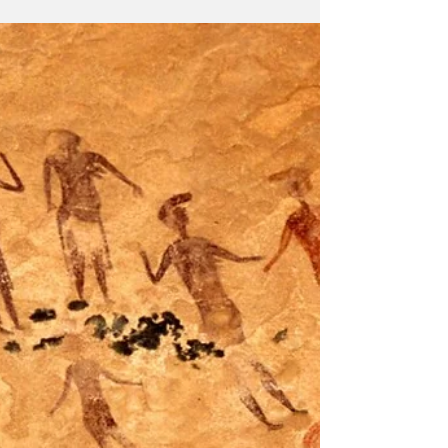
affascinante e
suggestivo
Tra l'eco lontana delle sabbie e il respiro
profondo delle montagne, si stende un
paesaggio antico quanto la memoria del
tempo: gli Altopiani e l’Atlante Sahariano.