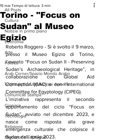
15 mar
Tempo di lettura: 3 min
All Posts
Torino - "Focus on
Cultura
Sudan" al Museo
Notizie in primo piano
Egizio
Economia
Roberto Roggero - Si è svolto il 9 marzo, 
Arte
presso il Museo Egizio di Torino, 
l’evento “Focus on Sudan II - Preserving 
Politica
Sudan’s Archaeological Heritage”, in 
Arab Corner/Spazio Mondo Arabo
collaborazione con Global Aid 
Նորություններ/Notizie Armene
Connection (GAC) e con l’International 
Committee for Egyptology (CIPEG).
Comunicati Stampa
L’iniziativa rappresenta il secondo 
Cronaca
appuntamento del ciclo “Focus on 
Sudan”, avviato nel dicembre 2023, e 
Tecnologia
nasce come risposta alla grave 
Religione
emergenza culturale che colpisce il 
Sudan dall’aprile 2023.
Migrazione e Rifugiati