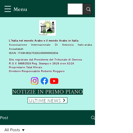
Menu
L’Italia nel mondo Arabo e il mondo Arabo in Italia
Associazione Internazionale Di Amicizia Italo-araba
Assadakah
IBAN: IT03K0832703261000000002834
Sito registrato dal Presidente del Tribunale di Genova
R.G.V. 8468\2024 Reg. Stampa n 16\24 cron.61\24 ​
Proprietario Talal Khrais
Direttore Responsabile Roberto Roggero
NOTIZIE IN PRIMO PIANO
ULTIME NEWS
Post
All Posts