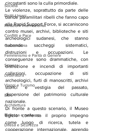
circostanti sono la culla primordiale.
Società
Le violenze, soprattutto da parte delle 
Diritti Umani
bande paramilitari ribelli che fanno capo 
alla Rapid Support Force, si accaniscono 
Relazioni Internazionali
contro musei, archivi, biblioteche e siti 
Conflitti e Pace
archeologici sudanesi, che stanno 
subendo saccheggi sistematici, 
Gastronomia
distruzioni e occupazioni. Le 
Femminismo e Parità di Genere
conseguenze sono drammatiche, con 
Scienza
distruzione e incendi di importanti 
collezioni, occupazione di siti 
Letteratura
archeologici, furti di manoscritti, archivi 
Viaggi e Turismo
storici e vestigia del passato, 
dispersione del patrimonio culturale 
Libri
nazionale.
Architettura
Di fronte a questo scenario, il Museo 
Bellezza e make up
Egizio conferma il proprio impegno 
come luogo di ricerca, tutela e 
Difesa e Sicurezza
cooperazione internazionale, aprendo 