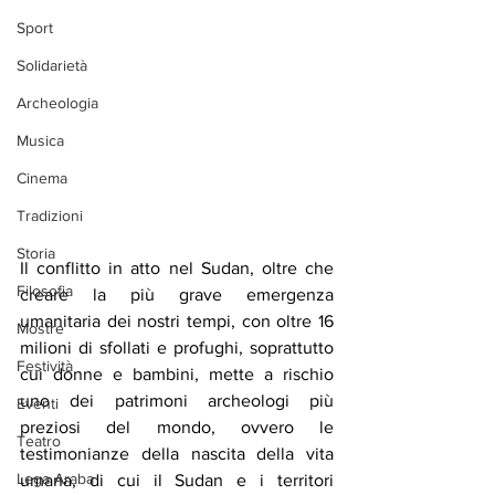
Sport
Solidarietà
Archeologia
Musica
Cinema
Tradizioni
Storia
Il conflitto in atto nel Sudan, oltre che 
Filosofia
creare la più grave emergenza 
umanitaria dei nostri tempi, con oltre 16 
Mostre
milioni di sfollati e profughi, soprattutto 
Festività
cui donne e bambini, mette a rischio 
uno dei patrimoni archeologi più 
Eventi
preziosi del mondo, ovvero le 
Teatro
testimonianze della nascita della vita 
Lega Araba
umana, di cui il Sudan e i territori 