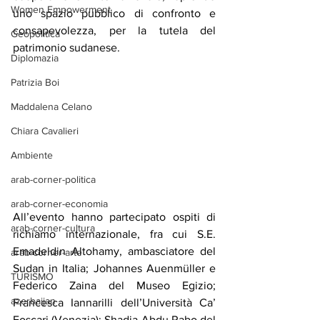
Women Empowerment
uno spazio pubblico di confronto e 
consapevolezza, per la tutela del 
Geopolitica
patrimonio sudanese.
Diplomazia
Patrizia Boi
Maddalena Celano
Chiara Cavalieri
Ambiente
arab-corner-politica
arab-corner-economia
All’evento hanno partecipato ospiti di 
arab-corner-cultura
richiamo internazionale, fra cui S.E. 
Emadeldin Altohamy, ambasciatore del 
arab-corner-arte
Sudan in Italia; Johannes Auenmüller e 
TURISMO
Federico Zaina del Museo Egizio; 
azerbaijan
Francesca Iannarilli dell’Università Ca’ 
Foscari (Venezia); Shadia Abdu Rabo del 