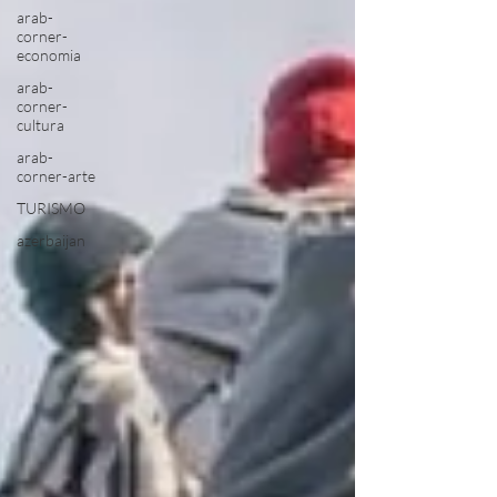
arab-
corner-
economia
arab-
corner-
cultura
arab-
corner-arte
TURISMO
azerbaijan