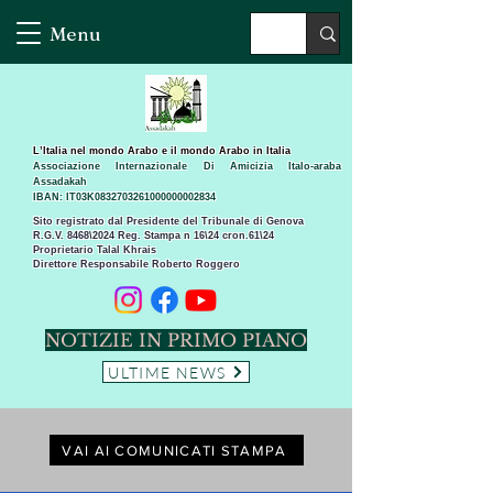
Menu
L’Italia nel mondo Arabo e il mondo Arabo in Italia
Associazione Internazionale Di Amicizia Italo-araba
Assadakah
IBAN: IT03K0832703261000000002834
Sito registrato dal Presidente del Tribunale di Genova
R.G.V. 8468\2024 Reg. Stampa n 16\24 cron.61\24 ​
Proprietario Talal Khrais
Direttore Responsabile Roberto Roggero
NOTIZIE IN PRIMO PIANO
ULTIME NEWS
VAI AI COMUNICATI STAMPA