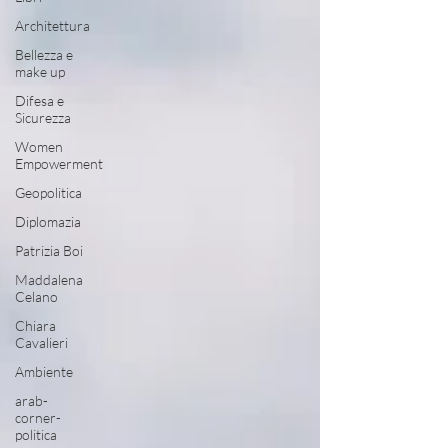
Architettura
Bellezza e
make up
Difesa e
Sicurezza
Women
Empowerment
Geopolitica
Diplomazia
Patrizia Boi
Maddalena
Celano
Chiara
Cavalieri
Ambiente
arab-
corner-
politica