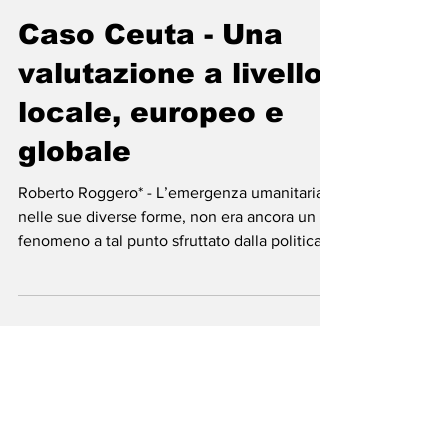
-
6 giorni fa
Tempo di lettura: 4 min
Caso Ceuta - Una
valutazione a livello
locale, europeo e
globale
Roberto Roggero* - L’emergenza umanitaria,
nelle sue diverse forme, non era ancora un
fenomeno a tal punto sfruttato dalla politica
internazionale. Le reazioni sono state
ovviamente diverse, a seconda degli
schieramenti e degli obiettivi, ma di fatto, le
immagini e gli articoli in circolazione da
quando si è diffusa la notizia da Ceuta, sono
comunque manifestazione di un non ancora
sufficiente sostegno e cooperazione,