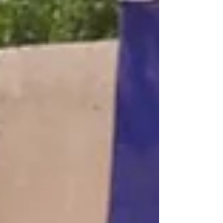
funzionamento delle centrali elettriche in
varie province del Paese. Lo riporta l'agenzia
di stampa saudita "SPA". Il programma, gestito
dal Saudi Program for the Development and
Reconstruction of Yemen, è stato disposto su
direttiva del Re Salman bin Abdulaziz e del
Princi