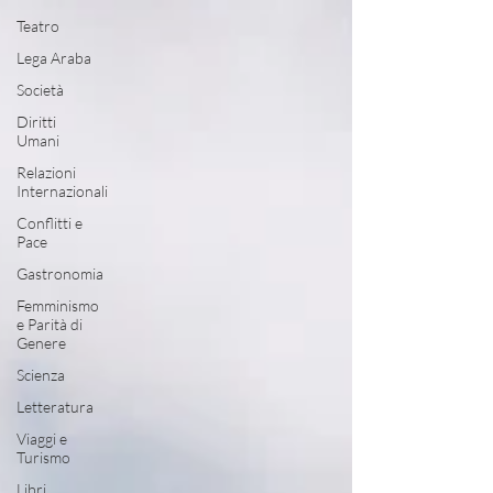
Teatro
Lega Araba
Società
Diritti
Umani
Relazioni
Internazionali
Conflitti e
Pace
Gastronomia
Femminismo
e Parità di
Genere
Scienza
Letteratura
Viaggi e
Turismo
Libri