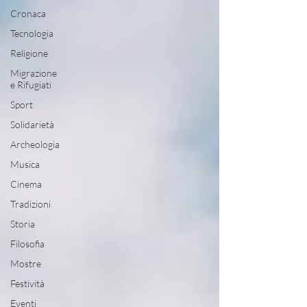
Cronaca
Tecnologia
Religione
Migrazione
e Rifugiati
Sport
Solidarietà
Archeologia
Musica
Cinema
Tradizioni
Storia
Filosofia
Mostre
Festività
Eventi