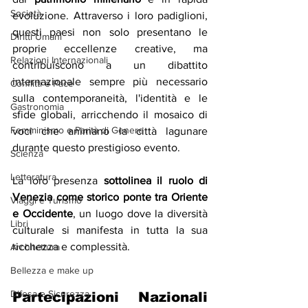
Società
evoluzione. Attraverso i loro padiglioni, 
questi paesi non solo presentano le 
Diritti Umani
proprie eccellenze creative, ma 
Relazioni Internazionali
contribuiscono a un dibattito 
internazionale sempre più necessario 
Conflitti e Pace
sulla contemporaneità, l'identità e le 
Gastronomia
sfide globali, arricchendo il mosaico di 
Femminismo e Parità di Genere
voci che animano la città lagunare 
durante questo prestigioso evento. 
Scienza
Letteratura
La loro presenza 
sottolinea il ruolo di 
Venezia come storico ponte tra Oriente 
Viaggi e Turismo
e Occidente
, un luogo dove la diversità 
Libri
culturale si manifesta in tutta la sua 
ricchezza e complessità.
Architettura
Bellezza e make up
Difesa e Sicurezza
Partecipazioni Nazionali 