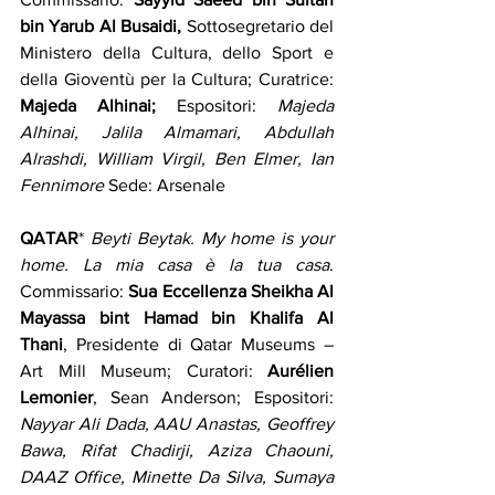
bin Yarub Al Busaidi,
 Sottosegretario del 
Ministero della Cultura, dello Sport e 
della Gioventù per la Cultura; Curatrice: 
Majeda Alhinai;
 Espositori: 
Majeda 
Alhinai, Jalila Almamari, Abdullah 
Alrashdi, William Virgil, Ben Elmer, Ian 
Fennimore
 Sede: Arsenale
QATAR
* 
Beyti Beytak. My home is your 
home. La mia casa è la tua casa
. 
Commissario: 
Sua Eccellenza Sheikha Al 
Mayassa bint Hamad bin Khalifa Al 
Thani
, Presidente di Qatar Museums – 
Art Mill Museum; Curatori: 
Aurélien 
Lemonier
, Sean Anderson; Espositori: 
Nayyar Ali Dada, AAU Anastas, Geoffrey 
Bawa, Rifat Chadirji, Aziza Chaouni, 
DAAZ Office, Minette Da Silva, Sumaya 