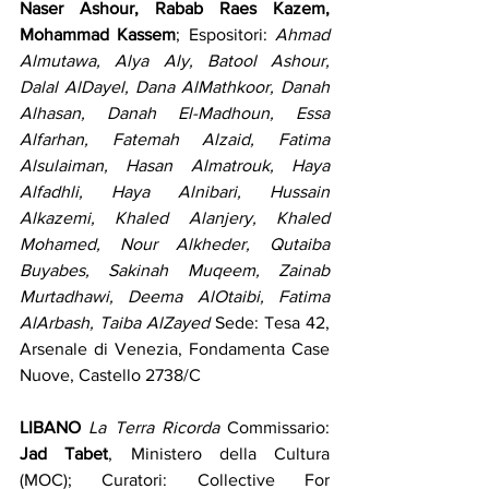
Naser Ashour, Rabab Raes Kazem, 
Mohammad Kassem
; Espositori: 
Ahmad 
Almutawa, Alya Aly, Batool Ashour, 
Dalal AlDayel, Dana AlMathkoor, Danah 
Alhasan, Danah El-Madhoun, Essa 
Alfarhan, Fatemah Alzaid, Fatima 
Alsulaiman, Hasan Almatrouk, Haya 
Alfadhli, Haya Alnibari, Hussain 
Alkazemi, Khaled Alanjery, Khaled 
Mohamed, Nour Alkheder, Qutaiba 
Buyabes, Sakinah Muqeem, Zainab 
Murtadhawi, Deema AlOtaibi, Fatima 
AlArbash, Taiba AlZayed
 Sede: Tesa 42, 
Arsenale di Venezia, Fondamenta Case 
Nuove, Castello 2738/C
LIBANO
La Terra Ricorda
 Commissario: 
Jad Tabet
, Ministero della Cultura 
(MOC); Curatori: Collective For 