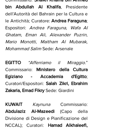
bin Abdullah Al Khalifa
, Presidente 
dell'Autorità del Bahrain per la Cultura e 
le Antichità; Curatore: 
Andrea Faraguna
; 
Espositori: 
Andrea Faraguna, Wafa Al 
Ghatam, Eman Ali, Alexander Puzrin, 
Mario Monotti, Maitham Al Mubarak, 
Mohammad Salim
 Sede: Arsenale
EGITTO
“Afferriamo il Miraggio
.” 
Commissario: 
Ministero della Cultura 
Egiziano - Accademia d'Egitto
; 
Curatori/Espositori: 
Salah Zikri, Ebrahim 
Zakaria, Emad Fikry
 Sede: Giardini
KUWAIT
Kaynuna
 Commissario: 
Abdulaziz AI-Mazeedi
 (Capo della 
Divisione di Design e Pianificazione del 
NCCAL); Curatori: 
Hamad Alkhaleefi, 