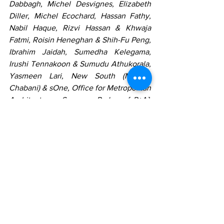
Dabbagh, Michel Desvignes, Elizabeth 
Diller, Michel Ecochard, Hassan Fathy, 
Nabil Haque, Rizvi Hassan & Khwaja 
Fatmi, Roisin Heneghan & Shih-Fu Peng, 
Ibrahim Jaidah, Sumedha Kelegama, 
Irushi Tennakoon & Sumudu Athukorala, 
Yasmeen Lari, New South (Meriem 
Chabani) & sOne, Office for Metropolitan 
Architecture, Sameep Padora [sP+A], 
André Ravereau, Raj Rewal, Ahmed 
Saafan, Studio Sangath, Abeer Seikaly, 
Dima Srouji, Marina Tabassum, Vastu 
Shilpa Foundation, Abdel Wahed el 
Wakil, Jean-François Zevaco, Ola Saad 
Znad 
Sede: Giardini e Palazzo 
Franchetti, San Marco 2847
ARABIA SAUDITA
 La Scuola di Um 
Slaim: Un'Architettura di Connessione