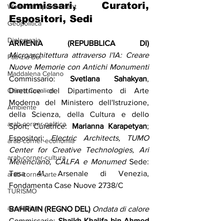
Commissari, Curatori, 
Women Empowerment
Espositori, Sedi
Geopolitica
Diplomazia
ARMENIA (REPUBBLICA DI)
Microarchitettura attraverso l'IA: Creare 
Patrizia Boi
Nuove Memorie con Antichi Monumenti
Maddalena Celano
Commissario: 
Svetlana Sahakyan
, 
Chiara Cavalieri
Direttrice del Dipartimento di Arte 
Moderna del Ministero dell'Istruzione, 
Ambiente
della Scienza, della Cultura e dello 
arab-corner-politica
Sport; Curatrice: 
Marianna Karapetyan
; 
Espositori: 
Electric Architects, TUMO 
arab-corner-economia
Center for Creative Technologies, Ari 
arab-corner-cultura
Melenciano, CALFA e Monumed 
Sede: 
Tesa 41, Arsenale di Venezia, 
arab-corner-arte
Fondamenta Case Nuove 2738/C
TURISMO
azerbaijan
BAHRAIN (REGNO DEL)
Ondata di calore
Commissario: 
Shaikh Khalifa bin Ahmed 