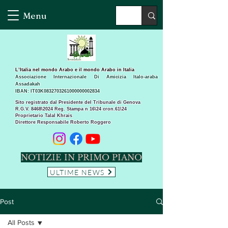
Menu
L’Italia nel mondo Arabo e il mondo Arabo in Italia
Associazione Internazionale Di Amicizia Italo-araba
Assadakah
IBAN: IT03K0832703261000000002834
Sito registrato dal Presidente del Tribunale di Genova
R.G.V. 8468\2024 Reg. Stampa n 16\24 cron.61\24 ​
Proprietario Talal Khrais
Direttore Responsabile Roberto Roggero
NOTIZIE IN PRIMO PIANO
ULTIME NEWS
Post
All Posts