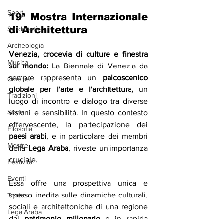
Sport
19ª Mostra Internazionale 
di Architettura
Solidarietà
Archeologia
Venezia, crocevia di culture e finestra 
Musica
sul mondo:
 La Biennale di Venezia da 
sempre rappresenta un 
palcoscenico 
Cinema
globale per l'arte e l'architettura, 
un 
Tradizioni
luogo di incontro e dialogo tra diverse 
Storia
visioni e sensibilità. In questo contesto 
effervescente, la partecipazione dei 
Filosofia
paesi arabi
, e in particolare dei membri 
Mostre
della 
Lega Araba
, riveste un'importanza 
cruciale. 
Festività
Eventi
Essa offre una prospettiva unica e 
spesso inedita sulle dinamiche culturali, 
Teatro
sociali e architettoniche di una regione 
Lega Araba
dal 
patrimonio millenario
 e in rapida 