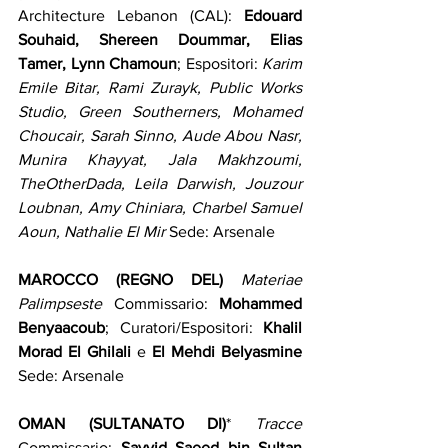
Architecture Lebanon (CAL): 
Edouard 
Souhaid, Shereen Doummar, Elias 
Tamer, Lynn Chamoun
; Espositori: 
Karim 
Emile Bitar, Rami Zurayk, Public Works 
Studio, Green Southerners, Mohamed 
Choucair, Sarah Sinno, Aude Abou Nasr, 
Munira Khayyat, Jala Makhzoumi, 
TheOtherDada, Leila Darwish, Jouzour 
Loubnan, Amy Chiniara, Charbel Samuel 
Aoun, Nathalie El Mir
 Sede: Arsenale
MAROCCO (REGNO DEL)
Materiae 
Palimpseste
 Commissario: 
Mohammed 
Benyaacoub
; Curatori/Espositori: 
Khalil 
Morad El Ghilali 
e 
El Mehdi Belyasmine
Sede: Arsenale
OMAN (SULTANATO DI)
* 
Tracce 
Commissario: 
Sayyid Saeed bin Sultan 