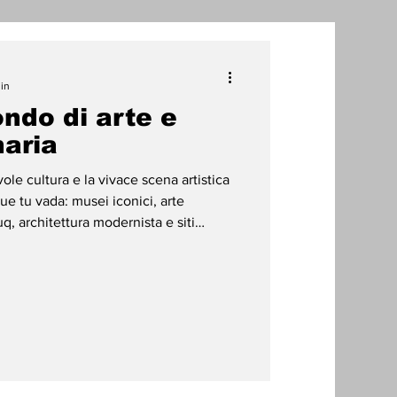
one
min
ndo di arte e
radizioni
Storia
naria
le cultura e la vivace scena artistica
ti Umani
ue tu vada: musei iconici, arte
q, architettura modernista e siti
ere scoperti. Museo dell’arte islamica
ente costruita adiacente alla Corniche,
io stesso è una meraviglia
architetto I.M. Pei, vincitore del Premio