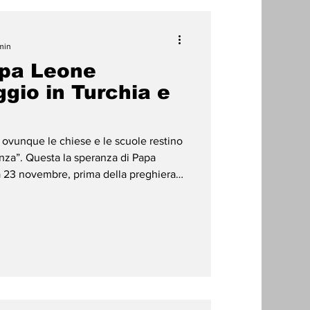
min
apa Leone
gio in Turchia e
ovunque le chiese e le scuole restino
anza”. Questa la speranza di Papa
 23 novembre, prima della preghiera
mensa tristezza” per i rapimenti di
nella Nigeria e nel Camerun. “Sento
 i tanti ragazzi e ragazze sequestrati e
e”, ha detto il Pontefice, rivolgendo