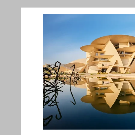
Նորություններ/Notizie Armene
Comu
Migrazione e Rifugiati
Sport
Soli
Filosofia
Mostre
Festività
Ev
Relazioni Internazionali
Conflitti e P