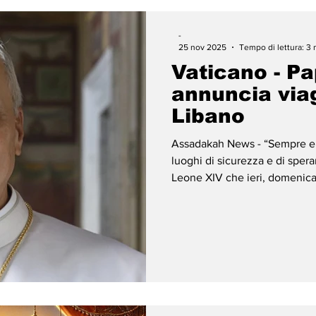
-
25 nov 2025
Tempo di lettura: 3 
Vaticano - P
annuncia viag
Libano
Assadakah News - “Sempre e 
luoghi di sicurezza e di sper
Leone XIV che ieri, domenica
dell’Angelus, ha espresso “im
sacerdoti, fedeli e studenti 
forte il dolore soprattutto per
per le loro famiglie angosciat
“un accorato appel