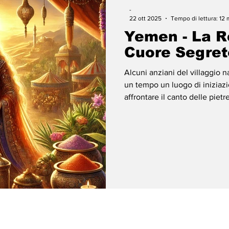
-
22 ott 2025
Tempo di lettura: 12 
Yemen - La Re
Cuore Segret
Alcuni anziani del villaggio n
un tempo un luogo di iniziazi
affrontare il canto delle pietre
condannare all’oblio. Si dicev
compissero riti segreti, impri
ecco, Bilquis notò che quei se
Musnad viste nei templi, quas
divine.