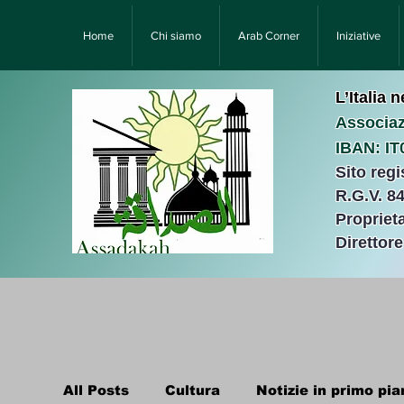
Home
Chi siamo
Arab Corner
Iniziative
L’Italia 
Associaz
IBAN: I
Sito reg
R.G.V. 8
Proprieta
Direttor
All Posts
Cultura
Notizie in primo pia