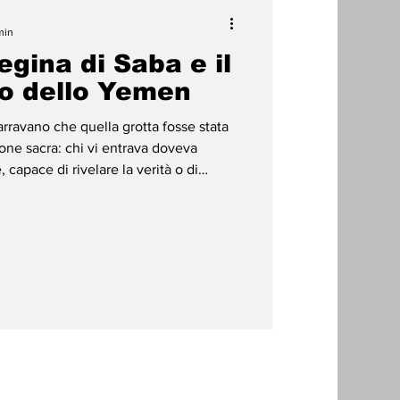
min
gina di Saba e il
o dello Yemen
arravano che quella grotta fosse stata
one sacra: chi vi entrava doveva
, capace di rivelare la verità o di
a che gli stessi sacerdoti di Almaqah vi
mendo simboli sulle pareti rocciose. Ed
gni somigliavano alle iscrizioni
i che la pietra stessa cantasse parole