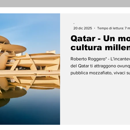
nicati Stampa
Cronaca
Tecnologia
Religi
-
20 dic 2025
Tempo di lettura: 7 
Qatar - Un mo
darietà
Archeologia
Musica
Cinema
T
cultura mille
Roberto Roggero* - L'incantevo
enti
Teatro
Lega Araba
Società
Dirit
del Qatar ti attraggono ovunq
pubblica mozzafiato, vivaci su
storici: tutti in attesa di ess
Situato su un'isola appositam
ace
Gastronomia
il lungomare di Doha, l'edific
architettonica progettata dall'
Pritzker. Il muse