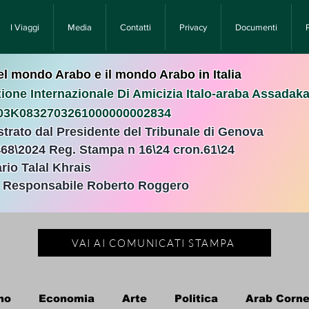
I Viaggi
Media
Contatti
Privacy
Documenti
nel mondo Arabo e il mondo Arabo in Italia
ione Internazionale Di Amicizia Italo-araba Assadak
T03K0832703261000000002834
istrato dal Presidente del Tribunale di Genova
468\2024 Reg. Stampa n 16\24 cron.61\24 ​
rio Talal Khrais
e Responsabile Roberto Roggero
VAI AI COMUNICATI STAMPA
no
Economia
Arte
Politica
Arab Corne