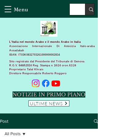
Menu
L’Italia nel mondo Arabo e il mondo Arabo in Italia
Associazione Internazionale Di Amicizia Italo-araba
Assadakah
IBAN: IT03K0832703261000000002834
Sito registrato dal Presidente del Tribunale di Genova
R.G.V. 8468\2024 Reg. Stampa n 16\24 cron.61\24 ​
Proprietario Talal Khrais
Direttore Responsabile Roberto Roggero
NOTIZIE IN PRIMO PIANO
ULTIME NEWS
Post
All Posts