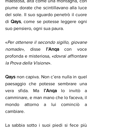
maestosa, alta come una montagna, con 
piume dorate che scintillavano alla luce 
del sole. Il suo sguardo penetrò il cuore 
di 
Qays
, come se potesse leggere ogni 
suo pensiero, ogni sua paura.
«
Per ottenere il secondo sigillo, giovane 
nomade», 
disse
 l’Anqa
 con voce 
profonda e misteriosa,
 «dovrai affrontare 
la Prova della Visione
».
Qays
 non capiva. Non c’era nulla in quel 
paesaggio che potesse sembrare una 
vera sfida. Ma 
l’Anqa
 lo invitò a 
camminare, e man mano che lo faceva, il 
mondo attorno a lui cominciò a 
cambiare.
La sabbia sotto i suoi piedi si fece più 