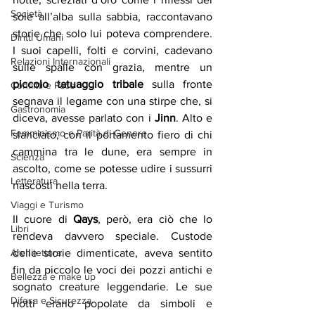
Società
sole all’alba sulla sabbia, raccontavano 
storie che solo lui poteva comprendere. 
Diritti Umani
I suoi capelli, folti e corvini, cadevano 
Relazioni Internazionali
sulle spalle con grazia, mentre un 
piccolo tatuaggio tribale
 sulla fronte 
Conflitti e Pace
segnava il legame con una stirpe che, si 
Gastronomia
diceva, avesse parlato con i 
Jinn
. Alto e 
Femminismo e Parità di Genere
slanciato, con il portamento fiero di chi 
cammina tra le dune, era sempre in 
Scienza
ascolto, come se potesse udire i sussurri 
Letteratura
nascosti nella terra.
Viaggi e Turismo
Il cuore di 
Qays
, però, era ciò che lo 
Libri
rendeva davvero speciale. Custode 
Architettura
delle storie dimenticate, aveva sentito 
fin da piccolo le voci dei pozzi antichi e 
Bellezza e make up
sognato creature leggendarie. Le sue 
Difesa e Sicurezza
notti erano popolate da simboli e 