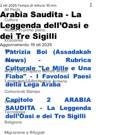
2 ott 2025
Tempo di lettura: 10 min
All Posts
Arabia Saudita - La
Cultura
Leggenda dell’Oasi e
Notizie in primo piano
dei Tre Sigilli
Economia
Aggiornamento:
19 ott 2025
Arte
Patrizia Boi (Assadakah 
News)
- 
Rubrica 
Politica
Culturale "Le Mille e Una 
Arab Corner/Spazio Mondo Arabo
Fiaba" - I Favolosi Paesi 
Նորություններ/Notizie Armene
della Lega Araba
Comunicati Stampa
Capitolo 2 ARABIA 
Cronaca
SAUDITA - 
La Leggenda 
Tecnologia
dell’Oasi e dei Tre Sigilli
Religione
Migrazione e Rifugiati