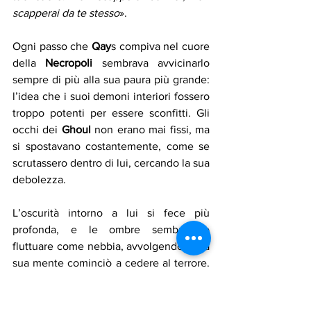
scapperai da te stesso
».
Ogni passo che
 Qay
s compiva nel cuore 
della 
Necropoli
 sembrava avvicinarlo 
sempre di più alla sua paura più grande: 
l’idea che i suoi demoni interiori fossero 
troppo potenti per essere sconfitti. Gli 
occhi dei 
Ghoul
 non erano mai fissi, ma 
si spostavano costantemente, come se 
scrutassero dentro di lui, cercando la sua 
debolezza.
L’oscurità intorno a lui si fece più 
profonda, e le ombre sembrarono 
fluttuare come nebbia, avvolgendolo. La 
sua mente cominciò a cedere al terrore. 
Immagini di frustrazione, dolore e rabbia 
si fusero in un unico vortice:
 la morte di 