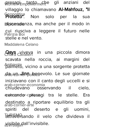
presagi, tanto che gli anziani del 
Women Empowerment
villaggio lo chiamavano 
Al-Mahfouz, "il 
Geopolitica
Protetto"
. Non solo per la sua 
discendenza, ma anche per il modo in 
Diplomazia
cui riusciva a leggere il futuro nelle 
Patrizia Boi
stelle e nel vento.
Maddalena Celano
Qays 
viveva in una piccola dimora 
Chiara Cavalieri
scavata nella roccia, ai margini del 
Ambiente
palmeto, vicino a una sorgente protetta 
da un 
Jinn 
benevolo. Le sue giornate 
arab-corner-politica
iniziavano con il canto degli uccelli e si 
arab-corner-economia
chiudevano osservando il cielo, 
arab-corner-cultura
cercando presagi tra le stelle. Era 
destinato a riportare equilibrio tra gli 
arab-corner-arte
spiriti del deserto e gli uomini, 
TURISMO
attraversando il velo che divideva il 
visibile dall’invisibile.
azerbaijan