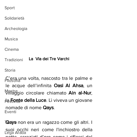
Sport
Solidarietà
Archeologia
Musica
Cinema
La  Via dei Tre Varchi
Tradizioni
Storia
C’era una volta, nascosto tra le palme e 
Filosofia
le acque dell’infinita 
Oasi Al Ahsa
, un 
Mostre
villaggio circolare chiamato 
Ain al-Nur
, 
la 
Fonte della Luce
. Lì viveva un giovane 
Festività
nomade di nome 
Qays
.
Eventi
Teatro
Qays 
non era un ragazzo come gli altri. I 
suoi occhi neri come l'inchiostro della 
Lega Araba
notte, screziati d’oro come i riflessi del 