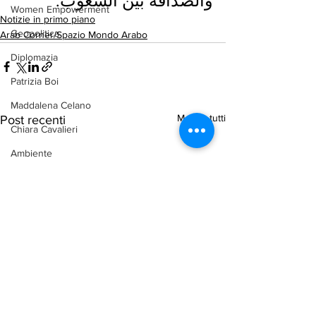
والصداقة بين الشعوب.
Women Empowerment
Notizie in primo piano
Geopolitica
Arab Corner/Spazio Mondo Arabo
Diplomazia
Patrizia Boi
Maddalena Celano
Mostra tutti
Post recenti
Chiara Cavalieri
Ambiente
arab-corner-politica
arab-corner-economia
arab-corner-cultura
arab-corner-arte
TURISMO
azerbaijan