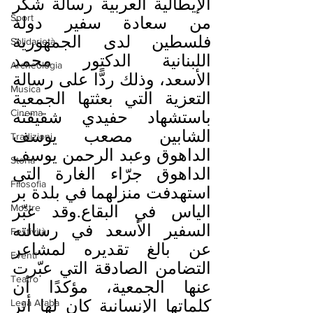
الإيطالية العربية رسالة شكر 
Sport
من سعادة سفير دولة 
فلسطين لدى الجمهورية 
Solidarietà
اللبنانية الدكتور محمد 
Archeologia
الأسعد، وذلك ردًّا على رسالة 
Musica
التعزية التي بعثتها الجمعية 
Cinema
باستشهاد حفيدي شقيقته 
الشابين مصعب يوسف 
Tradizioni
الداهوق وعبد الرحمن يوسف 
Storia
الداهوق جرّاء الغارة التي 
Filosofia
استهدفت منزلهما في بلدة بر 
Mostre
الياس في البقاع.وقد عبّر 
السفير الأسعد في رسالته 
Festività
عن بالغ تقديره لمشاعر 
Eventi
التضامن الصادقة التي عبّرت 
Teatro
عنها الجمعية، مؤكدًا أن 
كلماتها الإنسانية كان لها أثر 
Lega Araba