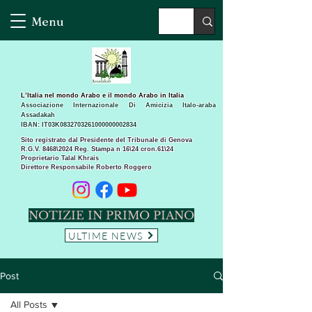
Menu
L’Italia nel mondo Arabo e il mondo Arabo in Italia
Associazione Internazionale Di Amicizia Italo-araba
Assadakah
IBAN: IT03K0832703261000000002834
Sito registrato dal Presidente del Tribunale di Genova
R.G.V. 8468\2024 Reg. Stampa n 16\24 cron.61\24 ​
Proprietario Talal Khrais
Direttore Responsabile Roberto Roggero
NOTIZIE IN PRIMO PIANO
ULTIME NEWS
Post
All Posts