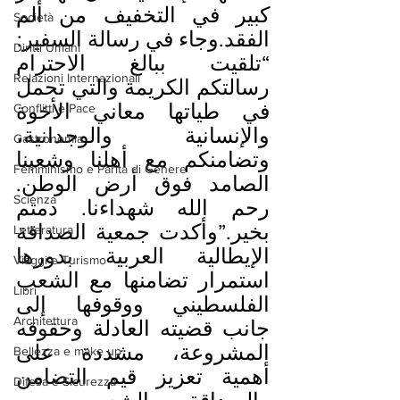
كبير في التخفيف من ألم 
Società
الفقد.وجاء في رسالة السفير:
Diritti Umani
“تلقيت ببالغ الاحترام 
Relazioni Internazionali
رسالتكم الكريمة والتي تحمل 
في طياتها معاني الأخوة 
Conflitti e Pace
والإنسانية والوجدانية، 
Gastronomia
وتضامنكم مع أهلنا وشعبنا 
Femminismo e Parità di Genere
الصامد فوق أرض الوطن. 
Scienza
رحم الله شهداءنا. دمتم 
بخير.”وأكدت جمعية الصداقة 
Letteratura
الإيطالية العربية بدورها 
Viaggi e Turismo
استمرار تضامنها مع الشعب 
Libri
الفلسطيني ووقوفها إلى 
Architettura
جانب قضيته العادلة وحقوقه 
المشروعة، مشددة على 
Bellezza e make up
أهمية تعزيز قيم التضامن 
Difesa e Sicurezza