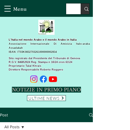
Menu
L’Italia nel mondo Arabo e il mondo Arabo in Italia
Associazione Internazionale Di Amicizia Italo-araba
Assadakah
IBAN: IT03K0832703261000000002834
Sito registrato dal Presidente del Tribunale di Genova
R.G.V. 8468\2024 Reg. Stampa n 16\24 cron.61\24 ​
Proprietario Talal Khrais
Direttore Responsabile Roberto Roggero
NOTIZIE IN PRIMO PIANO
ULTIME NEWS
Post
All Posts