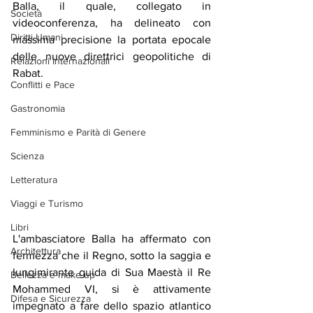
Balla, il quale, collegato in 
Società
videoconferenza, ha delineato con 
Diritti Umani
massima precisione la portata epocale 
delle nuove direttrici geopolitiche di 
Relazioni Internazionali
Rabat.
Conflitti e Pace
Gastronomia
Femminismo e Parità di Genere
Scienza
Letteratura
Viaggi e Turismo
Libri
L'ambasciatore Balla ha affermato con 
Architettura
fermezza che il Regno, sotto la saggia e 
lungimirante guida di Sua Maestà il Re 
Bellezza e make up
Mohammed VI, si è attivamente 
Difesa e Sicurezza
impegnato a fare dello spazio atlantico 