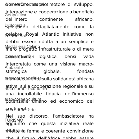
un vero e proprio motore di sviluppo, 
Women Empowerment
integrazione e cooperazione a beneficio 
Geopolitica
dell'intero continente africano, 
Diplomazia
spiegando dettagliatamente come la 
celebre Royal Atlantic Initiative non 
Patrizia Boi
debba essere ridotta a un semplice e 
Maddalena Celano
mero progetto infrastrutturale o di mera 
connettività logistica, bensì vada 
Chiara Cavalieri
interpretata come una visione macro-
Ambiente
strategica globale, fondata 
arab-corner-politica
intrinsecamente sulla solidarietà africana 
attiva, sulla cooperazione regionale e su 
arab-corner-economia
una incrollabile fiducia nell'immenso 
arab-corner-cultura
potenziale umano ed economico del 
continente.
arab-corner-arte
Nel suo discorso, l'ambasciatore ha 
TURISMO
aggiunto che questa iniziativa reale 
riflette la ferma e coerente convinzione 
azerbaijan
che il futuro dell'Africa debba essere 