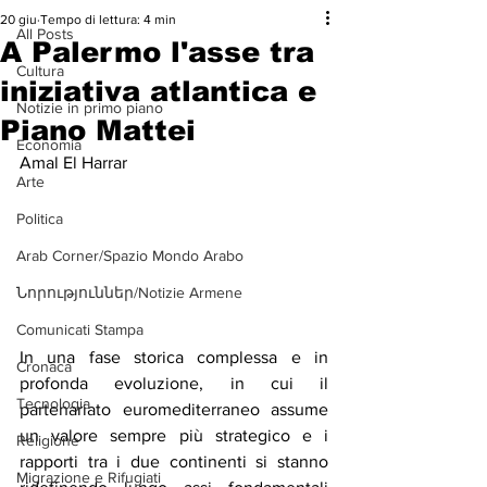
20 giu
Tempo di lettura: 4 min
All Posts
A Palermo l'asse tra
Cultura
iniziativa atlantica e
Notizie in primo piano
Piano Mattei
Economia
Amal El Harrar
Arte
Politica
Arab Corner/Spazio Mondo Arabo
Նորություններ/Notizie Armene
Comunicati Stampa
In una fase storica complessa e in 
Cronaca
profonda evoluzione, in cui il 
Tecnologia
partenariato euromediterraneo assume 
un valore sempre più strategico e i 
Religione
rapporti tra i due continenti si stanno 
Migrazione e Rifugiati