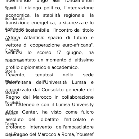
ridefinendo lungo assi fondamentali 
quali il dialogo politico, l'integrazione 
Sport
economica, la stabilità regionale, la 
Solidarietà
transizione energetica, la sicurezza e lo 
Archeologia
sviluppo sostenibile, l'incontro dal titolo 
"Africa Atlantica: spazio di futuro e 
Musica
vettore di cooperazione euro-africana", 
Cinema
svoltosi lo scorso 17 giugno, ha 
rappresentato un momento di altissimo 
Tradizioni
profilo diplomatico e accademico.
Storia
L'evento, tenutosi nella sede 
Filosofia
palermitana dell'Università Lumsa e 
organizzato dal Consolato generale del 
Mostre
Regno del Marocco in collaborazione 
Festività
con l’Ateneo e con il Lumsa University 
Africa Center, ha visto come fulcro 
Eventi
assoluto del dibattito l'articolato e 
Teatro
profondo intervento dell'ambasciatore 
del Regno del Marocco a Roma, Youssef 
Lega Araba