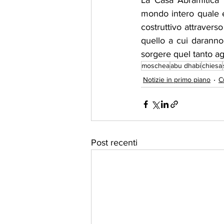
La Casa Abramitica 
mondo intero quale e
costruttivo attravers
quello a cui daranno
sorgere quel tanto a
moschea
abu dhabi
chiesa
Notizie in primo piano
C
Post recenti