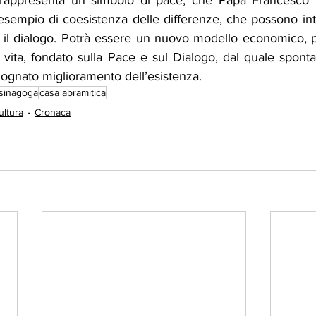
rappresenta un simbolo di pace, che Papa Francesco ha
sempio di coesistenza delle differenze, che possono int
o il dialogo. Potrà essere un nuovo modello economico, po
 vita, fondato sulla Pace e sul Dialogo, dal quale spont
gognato miglioramento dell’esistenza.
sinagoga
casa abramitica
ultura
Cronaca