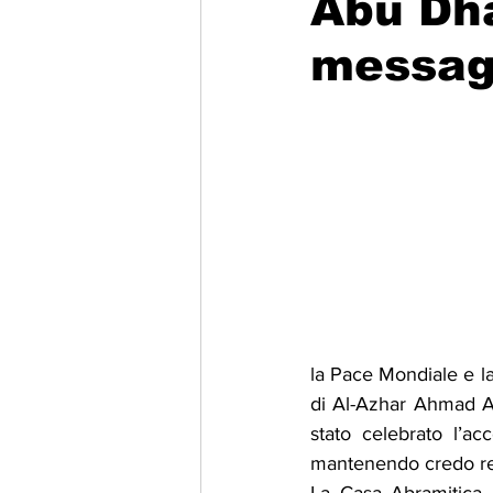
Abu Dha
messag
Migrazione e Rifugiati
Sport
Filosofia
Mostre
Festivi
Relazioni Internazionali
Confl
la Pace Mondiale e l
di Al-Azhar Ahmad Al
stato celebrato l’ac
mantenendo credo rel