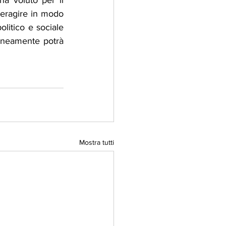
 voluto per il 
eragire in modo 
litico e sociale 
aneamente potrà 
Mostra tutti