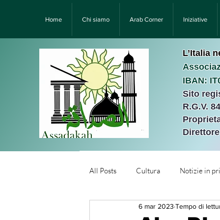
Home
Chi siamo
Arab Corner
Iniziative
L’Italia 
Associaz
IBAN: I
Sito reg
R.G.V. 8
Proprieta
Direttor
All Posts
Cultura
Notizie in p
6 mar 2023
Tempo di lettur
Նորություններ/Notizie Armen