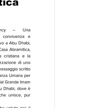
tica
adizioni
Storia
ency – Una 
ti Umani
e convivenza e 
vo a Abu Dhabi, 
asa Abramitica, 
cristiana e la 
izzazione di uno 
essaggio scritto 
lanza Umana per 
dal Grande Imam 
u Dhabi, dove è 
che unisce, pur 