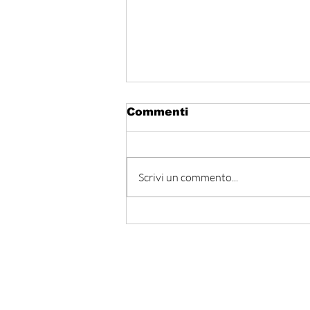
Commenti
Scrivi un commento...
Egitto - Scoperta la
tomba di Thutmose II
Iscriviti alla nostra Ne