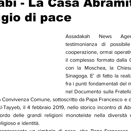
bi - La Casa Abrami
gio di pace
Solidarietà
Archeologia
Musica
Cinema
Tr
Assadakah News Ag
tà
Eventi
Teatro
Lega Araba
Società
Dirit
testimonianza di possibil
cooperazione, ormai operati
il complesso formato dalla C
itti e Pace
Gastronomia
con la Moschea, la Chiesa 
Sinagoga. E’ di fatto la real
fra i punti fondamentali del m
nel Documento sulla Fratel
a Convivenza Comune, sottoscritto da Papa Francesco e 
-Tayyeb, il 4 febbraio 2019, nello storico incontro di Ab
cordo delle grandi religioni monoteiste nella diversità 
igioso e identità.