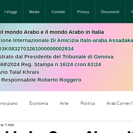
I Viaggi
Media
Contatti
Privacy
Documenti
nel mondo Arabo e il mondo Arabo in Italia
ione Internazionale Di Amicizia Italo-araba Assadak
T03K0832703261000000002834
istrato dal Presidente del Tribunale di Genova
468\2024 Reg. Stampa n 16\24 cron.61\24 ​
rio Talal Khrais
e Responsabile Roberto Roggero
rimo piano
Economia
Arte
Politica
Arab Corner/
a: 1 min
e
Comunicati Stampa
Cronaca
Tecnologia
Relig