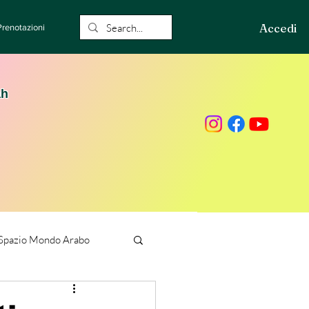
Accedi
Prenotazioni
ah
Spazio Mondo Arabo
ione