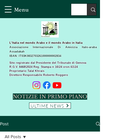
Menu
L’Italia nel mondo Arabo e il mondo Arabo in Italia
Associazione Internazionale Di Amicizia Italo-araba
Assadakah
IBAN: IT03K0832703261000000002834
Sito registrato dal Presidente del Tribunale di Genova
R.G.V. 8468\2024 Reg. Stampa n 16\24 cron.61\24 ​
Proprietario Talal Khrais
Direttore Responsabile Roberto Roggero
NOTIZIE IN PRIMO PIANO
ULTIME NEWS
Post
All Posts