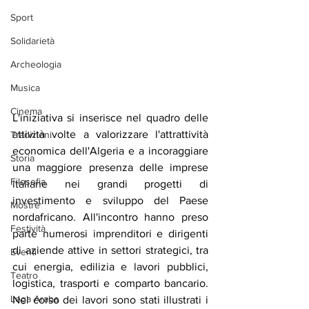
Sport
Solidarietà
Archeologia
Musica
Cinema
L'iniziativa si inserisce nel quadro delle 
attività volte a valorizzare l'attrattività 
Tradizioni
economica dell'Algeria e a incoraggiare 
Storia
una maggiore presenza delle imprese 
Filosofia
italiane nei grandi progetti di 
investimento e sviluppo del Paese 
Mostre
nordafricano. All'incontro hanno preso 
Festività
parte numerosi imprenditori e dirigenti 
di aziende attive in settori strategici, tra 
Eventi
cui energia, edilizia e lavori pubblici, 
Teatro
logistica, trasporti e comparto bancario. 
Lega Araba
Nel corso dei lavori sono stati illustrati i 