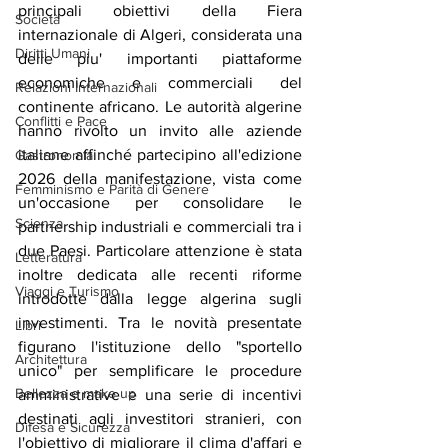
principali obiettivi della Fiera 
Società
internazionale di Algeri, considerata una 
Diritti Umani
delle piu' importanti piattaforme 
economiche e commerciali del 
Relazioni Internazionali
continente africano. Le autorità algerine 
Conflitti e Pace
hanno rivolto un invito alle aziende 
italiane affinché partecipino all'edizione 
Gastronomia
2026 della manifestazione, vista come 
Femminismo e Parità di Genere
un'occasione per consolidare le 
Scienza
partnership industriali e commerciali tra i 
due Paesi. Particolare attenzione è stata 
Letteratura
inoltre dedicata alle recenti riforme 
Viaggi e Turismo
introdotte dalla legge algerina sugli 
investimenti. Tra le novità presentate 
Libri
figurano l'istituzione dello "sportello 
Architettura
unico" per semplificare le procedure 
Bellezza e make up
amministrative e una serie di incentivi 
destinati agli investitori stranieri, con 
Difesa e Sicurezza
l'obiettivo di migliorare il clima d'affari e 