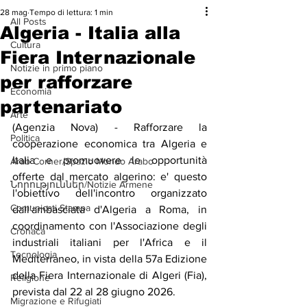
28 mag
Tempo di lettura: 1 min
All Posts
Algeria - Italia alla
Cultura
Fiera Internazionale
Notizie in primo piano
per rafforzare
Economia
partenariato
Arte
(Agenzia Nova) - Rafforzare la 
Politica
cooperazione economica tra Algeria e 
Italia e promuovere le opportunità 
Arab Corner/Spazio Mondo Arabo
offerte dal mercato algerino: e' questo 
Նորություններ/Notizie Armene
l'obiettivo dell'incontro organizzato 
Comunicati Stampa
dall'ambasciata d'Algeria a Roma, in 
coordinamento con l'Associazione degli 
Cronaca
industriali italiani per l'Africa e il 
Tecnologia
Mediterraneo, in vista della 57a Edizione 
della Fiera Internazionale di Algeri (Fia), 
Religione
prevista dal 22 al 28 giugno 2026.
Migrazione e Rifugiati