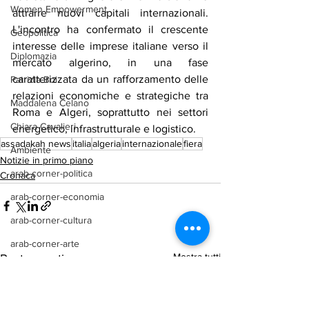
Women Empowerment
attrarre nuovi capitali internazionali. 
L'incontro ha confermato il crescente 
Geopolitica
interesse delle imprese italiane verso il 
Diplomazia
mercato algerino, in una fase 
caratterizzata da un rafforzamento delle 
Patrizia Boi
relazioni economiche e strategiche tra 
Maddalena Celano
Roma e Algeri, soprattutto nei settori 
Chiara Cavalieri
energetico, infrastrutturale e logistico.
assadakah news
italia
algeria
internazionale
fiera
Ambiente
Notizie in primo piano
arab-corner-politica
Cronaca
arab-corner-economia
arab-corner-cultura
arab-corner-arte
Mostra tutti
Post recenti
TURISMO
azerbaijan