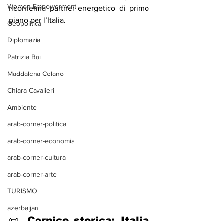
Women Empowerment
riconferma partner energetico di primo 
piano per l’Italia.
Geopolitica
Diplomazia
Patrizia Boi
Maddalena Celano
Chiara Cavalieri
Ambiente
arab-corner-politica
arab-corner-economia
arab-corner-cultura
arab-corner-arte
TURISMO
azerbaijan
📜 Cornice storica: Italia 