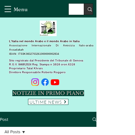
Menu
L’Italia nel mondo Arabo e il mondo Arabo in Italia
Associazione Internazionale Di Amicizia Italo-araba
Assadakah
IBAN: IT03K0832703261000000002834
Sito registrato dal Presidente del Tribunale di Genova
R.G.V. 8468\2024 Reg. Stampa n 16\24 cron.61\24 ​
Proprietario Talal Khrais
Direttore Responsabile Roberto Roggero
NOTIZIE IN PRIMO PIANO
ULTIME NEWS
Post
All Posts