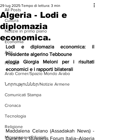
29 lug 2025
Tempo di lettura: 3 min
All Posts
Algeria - Lodi e
Cultura
diplomazia
Notizie in primo piano
economica.
Economia
Lodi e diplomazia economica: il 
Arte
Presidente algerino Tebboune
elogia Giorgia Meloni per i risultati 
Politica
economici e i rapporti bilaterali
Arab Corner/Spazio Mondo Arabo
Նորություններ/Notizie Armene
Comunicati Stampa
Cronaca
Tecnologia
Religione
Maddalena Celano (Assadakah News) - 
Migrazione e Rifugiati
Durante il Business Forum Italia–Algeria 