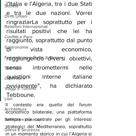
l'Italia e l'Algeria, tra i due Stati 
Società
e tra le due nazioni. Vorrei 
Diritti Umani
ringraziarLa soprattutto per i 
Relazioni Internazionali
risultati positivi che lei ha 
Conflitti e Pace
raggiunto, soprattutto dal punto 
Gastronomia
di vista economico, 
Femminismo e Parità di Genere
raggiungendo diversi obiettivi, 
senza intromettermi nelle 
Scienza
questioni interne italiane 
Letteratura
ovviamente”, ha dichiarato 
Viaggi e Turismo
Tebboune.
Libri
Il contesto era quello del forum 
Architettura
economico bilaterale, una piattaforma 
sempre più centrale per gli interessi 
Bellezza e make up
strategici del Mediterraneo, soprattutto 
Difesa e Sicurezza
in un momento storico in cui l’Algeria si 