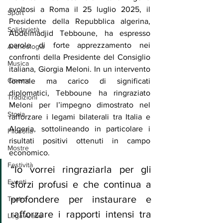
svoltosi a Roma il 25 luglio 2025, il 
Sport
Presidente della Repubblica algerina, 
Solidarietà
Abdelmadjid Tebboune, ha espresso 
parole di forte apprezzamento nei 
Archeologia
confronti della Presidente del Consiglio 
Musica
italiana, Giorgia Meloni. In un intervento 
Cinema
formale ma carico di significati 
diplomatici, Tebboune ha ringraziato 
Tradizioni
Meloni per l’impegno dimostrato nel 
Storia
rafforzare i legami bilaterali tra Italia e 
Algeria, sottolineando in particolare i 
Filosofia
risultati positivi ottenuti in campo 
Mostre
economico.
Festività
“Io vorrei ringraziarla per gli 
Eventi
sforzi profusi e che continua a 
profondere per instaurare e 
Teatro
rafforzare i rapporti intensi tra 
Lega Araba