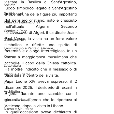
visitare la Basilica di Sant'Agostino, 
Società
luogo simbolico legato a Sant'Agostino 
Diritti Umani
d'Ippona, una delle figure più importanti 
del pensiero cristiano, nato e cresciuto 
Relazioni Internazionali
nell'attuale Algeria. Secondo 
Conflitti e Pace
l'arcivescovo di Algeri, il cardinale Jean-
Paul Vesco, la visita ha un forte valore 
Gastronomia
simbolico e riflette uno spirito di 
Femminismo e Parità di Genere
fraternità e dialogo interreligioso, in un 
Scienza
Paese a maggioranza musulmana che 
accoglie il capo della Chiesa cattolica. 
Letteratura
Ha inoltre indicato che il messaggio di 
Viaggi e Turismo
pace sarà al centro della visita.
Papa Leone XIV aveva espresso, il 2 
Libri
dicembre 2025, il desiderio di recarsi in 
Architettura
Algeria durante uno scambio con i 
giornalisti sull'aereo che lo riportava al 
Bellezza e make up
Vaticano, dopo la visita in Libano.
Difesa e Sicurezza
In quell'occasione aveva dichiarato di 