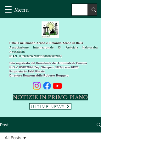
Menu
L’Italia nel mondo Arabo e il mondo Arabo in Italia
Associazione Internazionale Di Amicizia Italo-araba
Assadakah
IBAN: IT03K0832703261000000002834
Sito registrato dal Presidente del Tribunale di Genova
R.G.V. 8468\2024 Reg. Stampa n 16\24 cron.61\24 ​
Proprietario Talal Khrais
Direttore Responsabile Roberto Roggero
NOTIZIE IN PRIMO PIANO
ULTIME NEWS
Post
All Posts