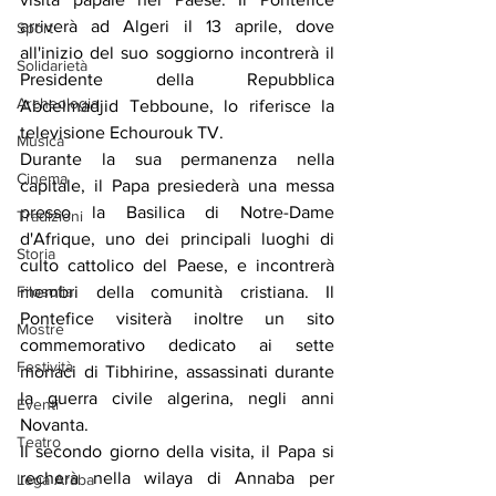
arriverà ad Algeri il 13 aprile, dove 
Sport
all'inizio del suo soggiorno incontrerà il 
Solidarietà
Presidente della Repubblica 
Archeologia
Abdelmadjid Tebboune, lo riferisce la 
televisione Echourouk TV.
Musica
Durante la sua permanenza nella 
Cinema
capitale, il Papa presiederà una messa 
presso la Basilica di Notre-Dame 
Tradizioni
d'Afrique, uno dei principali luoghi di 
Storia
culto cattolico del Paese, e incontrerà 
Filosofia
membri della comunità cristiana. Il 
Pontefice visiterà inoltre un sito 
Mostre
commemorativo dedicato ai sette 
Festività
monaci di Tibhirine, assassinati durante 
la guerra civile algerina, negli anni 
Eventi
Novanta.
Teatro
Il secondo giorno della visita, il Papa si 
recherà nella wilaya di Annaba per 
Lega Araba