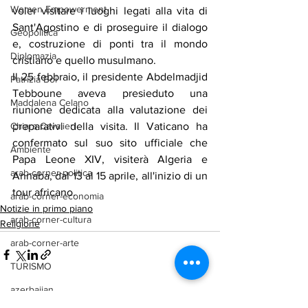
Women Empowerment
voler visitare i luoghi legati alla vita di 
Sant'Agostino e di proseguire il dialogo 
Geopolitica
e, costruzione di ponti tra il mondo 
Diplomazia
cristiano e quello musulmano.
Il 25 febbraio, il presidente Abdelmadjid 
Patrizia Boi
Tebboune aveva presieduto una 
Maddalena Celano
riunione dedicata alla valutazione dei 
Chiara Cavalieri
preparativi della visita. Il Vaticano ha 
confermato sul suo sito ufficiale che 
Ambiente
Papa Leone XIV, visiterà Algeria e 
arab-corner-politica
Annaba, dal 13 al 15 aprile, all'inizio di un 
tour africano.
arab-corner-economia
Notizie in primo piano
arab-corner-cultura
Religione
arab-corner-arte
TURISMO
azerbaijan
Mostra tutti
Post recenti