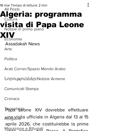
16 mar
Tempo di lettura: 2 min
All Posts
Algeria: programma
Cultura
visita di Papa Leone
Notizie in primo piano
XIV
Economia
Assadakah News
Arte
Politica
Arab Corner/Spazio Mondo Arabo
Նորություններ/Notizie Armene
Comunicati Stampa
Cronaca
Tecnologia
Papa Leone XIV dovrebbe effettuare 
una visita ufficiale in Algeria dal 13 al 15 
Religione
aprile 2026, che costituirebbe la prima 
Migrazione e Rifugiati
visita papale nel Paese. Il Pontefice 