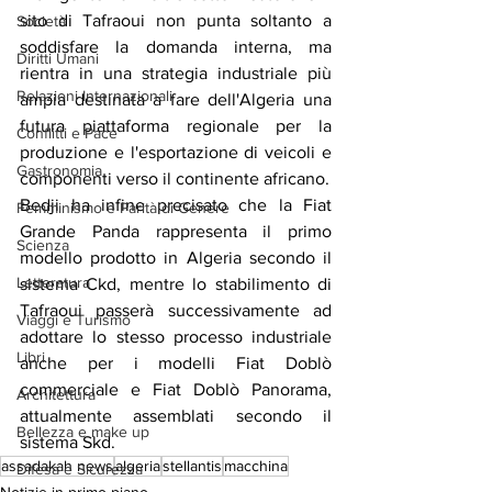
sito di Tafraoui non punta soltanto a 
Società
soddisfare la domanda interna, ma 
Diritti Umani
rientra in una strategia industriale più 
Relazioni Internazionali
ampia destinata a fare dell'Algeria una 
futura piattaforma regionale per la 
Conflitti e Pace
produzione e l'esportazione di veicoli e 
Gastronomia
componenti verso il continente africano.
Bedji ha infine precisato che la Fiat 
Femminismo e Parità di Genere
Grande Panda rappresenta il primo 
Scienza
modello prodotto in Algeria secondo il 
Letteratura
sistema Ckd, mentre lo stabilimento di 
Tafraoui passerà successivamente ad 
Viaggi e Turismo
adottare lo stesso processo industriale 
Libri
anche per i modelli Fiat Doblò 
commerciale e Fiat Doblò Panorama, 
Architettura
attualmente assemblati secondo il 
Bellezza e make up
sistema Skd.
assadakah news
algeria
stellantis
macchina
Difesa e Sicurezza