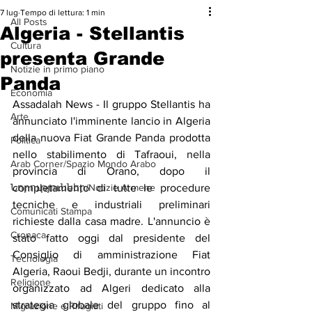
7 lug
Tempo di lettura: 1 min
All Posts
Algeria - Stellantis
Cultura
presenta Grande
Notizie in primo piano
Panda
Economia
Assadalah News - Il gruppo Stellantis ha 
Arte
annunciato l'imminente lancio in Algeria 
della nuova Fiat Grande Panda prodotta 
Politica
nello stabilimento di Tafraoui, nella 
Arab Corner/Spazio Mondo Arabo
provincia di Orano, dopo il 
Նորություններ/Notizie Armene
completamento di tutte le procedure 
tecniche e industriali preliminari 
Comunicati Stampa
richieste dalla casa madre. L'annuncio è 
Cronaca
stato fatto oggi dal presidente del 
Consiglio di amministrazione Fiat 
Tecnologia
Algeria, Raoui Bedji, durante un incontro 
Religione
organizzato ad Algeri dedicato alla 
strategia globale del gruppo fino al 
Migrazione e Rifugiati