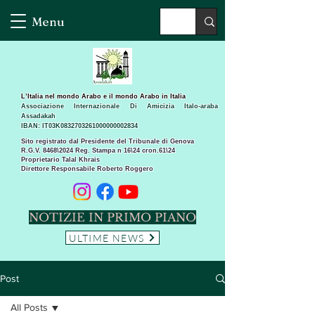
Menu
L’Italia nel mondo Arabo e il mondo Arabo in Italia
Associazione Internazionale Di Amicizia Italo-araba
Assadakah
IBAN: IT03K0832703261000000002834
Sito registrato dal Presidente del Tribunale di Genova
R.G.V. 8468\2024 Reg. Stampa n 16\24 cron.61\24 ​
Proprietario Talal Khrais
Direttore Responsabile Roberto Roggero
NOTIZIE IN PRIMO PIANO
ULTIME NEWS
Post
All Posts