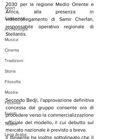
2030 per la regione Medio Oriente e 
Sport
Africa, alla presenza in 
Solidarietà
videocollegamento di Samir Cherfan, 
responsabile operativo regionale di 
Archeologia
Stellantis.
Musica
Cinema
Tradizioni
Storia
Filosofia
Mostre
Secondo Bedji, l'approvazione definitiva 
Festività
concessa dal gruppo consente ora di 
Eventi
procedere verso la commercializzazione 
ufficiale del modello, il cui debutto sul 
Teatro
mercato nazionale è previsto a breve.
Lega Araba
Il dirigente ha inoltre sottolineato che il 