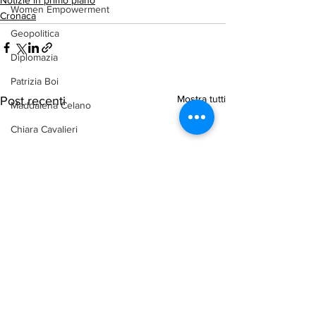
Notizie in primo piano
Women Empowerment
Cronaca
Geopolitica
Diplomazia
Patrizia Boi
Mostra tutti
Post recenti
Maddalena Celano
Chiara Cavalieri
Ambiente
arab-corner-politica
arab-corner-economia
arab-corner-cultura
arab-corner-arte
TURISMO
azerbaijan