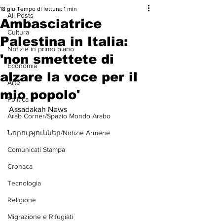
18 giu
Tempo di lettura: 1 min
All Posts
Ambasciatrice
Cultura
Palestina in Italia:
Notizie in primo piano
'non smettete di
Economia
alzare la voce per il
Arte
mio popolo'
Politica
Assadakah News
Arab Corner/Spazio Mondo Arabo
Նորություններ/Notizie Armene
Comunicati Stampa
Cronaca
Tecnologia
Religione
Migrazione e Rifugiati