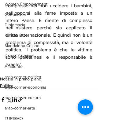
Women Empowerment
complesso nel non uccidere i bambini, 
nell'opporsi alla fame imposta a un 
Geopolitica
intero Paese. E niente di complesso 
Diplomazia
nell'insistere perché sia applicato il 
diritto internazionale. E quindi non è un 
Patrizia Boi
problema di complessità, ma di volontà 
Maddalena Celano
politica. Il problema è che le vittime 
Chiara Cavalieri
sono palestinesi e il responsabile è 
Israele".
Ambiente
arab-corner-politica
Notizie in primo piano
Politica
arab-corner-economia
arab-corner-cultura
arab-corner-arte
TURISMO
Mostra tutti
Post recenti
azerbaijan