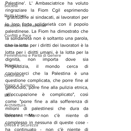
Palestine'. L' Ambasciatrice ha voluto 
Società
ringraziare la Fiom Cgil esprimendo 
Diritti Umani
"gratitudine ai sindacati, ai lavoratori per 
la loro forte solidarietà con il popolo 
Relazioni Internazionali
palestinese. La Fiom ha dimostrato che 
Conflitti e Pace
la solidarietà non è soltanto una parola, 
che la lotta per i diritti dei lavoratori è la 
Gastronomia
lotta per i diritti umani, è la lotta per la 
Femminismo e Parità di Genere
dignità, non importa dove sia 
Scienza
l'ingiustizia, il mondo cerca di 
convincerci che la Palestina è una 
Letteratura
questione complicata, che porre fine al 
Viaggi e Turismo
genocidio, porre fine alla pulizia etnica, 
all'occupazione è complicato", così 
Libri
come "porre fine a alla sofferenza di 
Architettura
milioni di palestinesi che dura da 
Bellezza e make up
decenni. Ma non c'è niente di 
complesso in nessuna di queste cose - 
Difesa e Sicurezza
ha continuato - non c'è niente di 