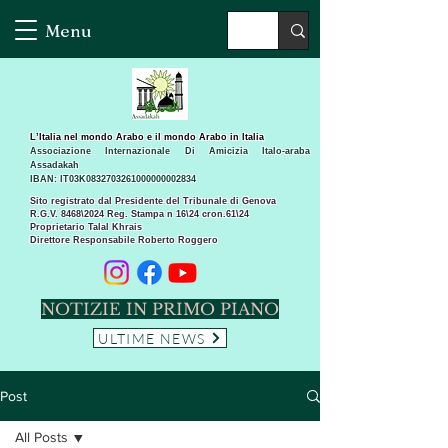
Menu
L’Italia nel mondo Arabo e il mondo Arabo in Italia
Associazione Internazionale Di Amicizia Italo-araba
Assadakah
IBAN: IT03K0832703261000000002834
Sito registrato dal Presidente del Tribunale di Genova
R.G.V. 8468\2024 Reg. Stampa n 16\24 cron.61\24 ​
Proprietario Talal Khrais
Direttore Responsabile Roberto Roggero
NOTIZIE IN PRIMO PIANO
ULTIME NEWS
Post
All Posts