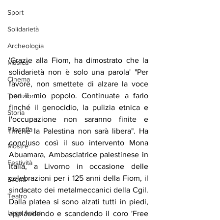
Sport
Solidarietà
Archeologia
'Grazie alla Fiom, ha dimostrato che la 
Musica
solidarietà non è solo una parola' "Per 
Cinema
favore, non smettete di alzare la voce 
per il mio popolo. Continuate a farlo 
Tradizioni
finché il genocidio, la pulizia etnica e 
Storia
l'occupazione non saranno finite e 
Filosofia
finché la Palestina non sarà libera". Ha 
concluso così il suo intervento Mona 
Mostre
Abuamara, Ambasciatrice palestinese in 
Festività
Italia, a Livorno in occasione delle 
celebrazioni per i 125 anni della Fiom, il 
Eventi
sindacato dei metalmeccanici della Cgil. 
Teatro
Dalla platea si sono alzati tutti in piedi, 
Lega Araba
applaudendo e scandendo il coro 'Free 