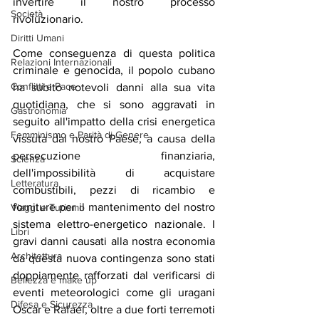
invertire il nostro processo 
Società
rivoluzionario.
Diritti Umani
Come conseguenza di questa politica 
Relazioni Internazionali
criminale e genocida, il popolo cubano 
Conflitti e Pace
ha subito notevoli danni alla sua vita 
quotidiana, che si sono aggravati in 
Gastronomia
seguito all'impatto della crisi energetica 
Femminismo e Parità di Genere
vissuta dal nostro Paese, a causa della 
persecuzione finanziaria, 
Scienza
dell'impossibilità di acquistare 
Letteratura
combustibili, pezzi di ricambio e 
forniture per il mantenimento del nostro 
Viaggi e Turismo
sistema elettro-energetico nazionale. I 
Libri
gravi danni causati alla nostra economia 
Architettura
da questa nuova contingenza sono stati 
doppiamente rafforzati dal verificarsi di 
Bellezza e make up
eventi meteorologici come gli uragani 
Difesa e Sicurezza
Oscar e Rafael, oltre a due forti terremoti 