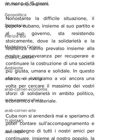
in meno di 15 giorni.
Women Empowerment
Geopolitica
Nonostante la difficile situazione, il 
Diplomazia
popolo cubano, insieme al suo partito e 
al suo governo, sta resistendo 
Patrizia Boi
stoicamente, dove la solidarietà e la 
Maddalena Celano
resilienza hanno prevalso insieme alla 
nostra perseveranza per recuperare e 
Chiara Cavalieri
continuare la costruzione di una società 
Ambiente
più giusta, umana e solidale. In questo 
sforzo, ci rivolgiamo a voi ancora una 
arab-corner-politica
volta per cercare il massimo dei vostri 
arab-corner-economia
sforzi di solidarietà in ambito politico, 
arab-corner-cultura
economico e materiale.
arab-corner-arte
Cuba non si arrenderà mai e speriamo di 
TURISMO
poter contare sull'accompagnamento e 
sul sostegno di tutti i nostri amici per 
azerbaijan
continuare, insieme al nostro popolo, la 