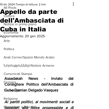
10 dic 2024
Tempo di lettura: 2 min
All Posts
Appello da parte
Cultura
dell'Ambasciata di
Notizie in primo piano
Cuba in Italia
Economia
Aggiornamento:
20 gen 2025
Arte
Politica
Arab Corner/Spazio Mondo Arabo
Նորություններ/Notizie Armene
Comunicati Stampa
Assadakah News - Inviato dal 
Cronaca
Consigliere Politico dell'Ambasciata di 
Cuba Damian Delgado Vasquez
Tecnologia
Religione
Ai partiti politici, ai movimenti sociali e 
Migrazione e Rifugiati
popolari, alle forze progressiste e di 