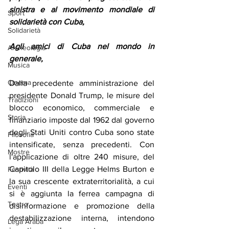
sinistra e al movimento mondiale di 
Sport
solidarietà con Cuba,
Solidarietà
Agli amici di Cuba nel mondo in 
Archeologia
generale,
Musica
Cinema
Dalla precedente amministrazione del 
presidente Donald Trump, le misure del 
Tradizioni
blocco economico, commerciale e 
Storia
finanziario imposte dal 1962 dal governo 
degli Stati Uniti contro Cuba sono state 
Filosofia
intensificate, senza precedenti. Con 
Mostre
l'applicazione di oltre 240 misure, del 
Capitolo III della Legge Helms Burton e 
Festività
la sua crescente extraterritorialità, a cui 
Eventi
si è aggiunta la ferrea campagna di 
Teatro
disinformazione e promozione della 
destabilizzazione interna, intendono 
Lega Araba