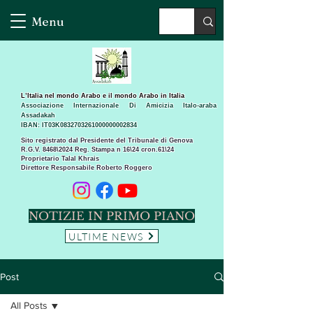
Menu
L’Italia nel mondo Arabo e il mondo Arabo in Italia
Associazione Internazionale Di Amicizia Italo-araba
Assadakah
IBAN: IT03K0832703261000000002834
Sito registrato dal Presidente del Tribunale di Genova
R.G.V. 8468\2024 Reg. Stampa n 16\24 cron.61\24 ​
Proprietario Talal Khrais
Direttore Responsabile Roberto Roggero
NOTIZIE IN PRIMO PIANO
ULTIME NEWS
Post
All Posts