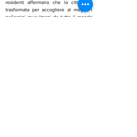
residenti affermano che la città sarà 
trasformata per accogliere al meglio i 
pellegrini musulmani da tutto il mondo 
islamico.
arabia saudita
sviluppo
hajj
profeta
pellegrini
mecca
madinah
accoglienza
Notizie in primo piano
Cronaca
Mostra tutti
Post recenti