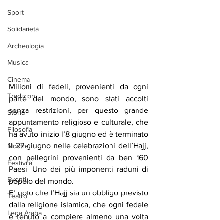
Sport
Solidarietà
Archeologia
Musica
Cinema
Milioni di fedeli, provenienti da ogni 
Tradizioni
parte del mondo, sono stati accolti 
senza restrizioni, per questo grande 
Storia
appuntamento religioso e culturale, che 
Filosofia
ha avuto inizio l’8 giugno ed è terminato 
il 27 giugno nelle celebrazioni dell’Hajj, 
Mostre
con pellegrini provenienti da ben 160 
Festività
Paesi. Uno dei più imponenti raduni di 
Eventi
popolo del mondo.
E’ noto che l’Hajj sia un obbligo previsto 
Teatro
dalla religione islamica, che ogni fedele 
Lega Araba
è tenuto a compiere almeno una volta 