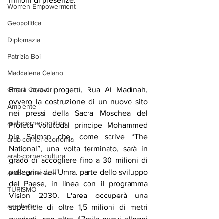
milioni di presenze.
Women Empowerment
Geopolitica
Diplomazia
Patrizia Boi
Maddalena Celano
Chiara Cavalieri
Fra i nuovi progetti, Rua Al Madinah, 
ovvero la costruzione di un nuovo sito 
Ambiente
nei pressi della Sacra Moschea del 
arab-corner-politica
Profeta volutodal principe Mohammed 
bin Salman che, come scrive “The 
arab-corner-economia
National”, una volta terminato, sarà in 
arab-corner-cultura
grado di accogliere fino a 30 milioni di 
pellegrini dell'Umra, parte dello sviluppo 
arab-corner-arte
del Paese, in linea con il programma 
TURISMO
Vision 2030. L'area occuperà una 
azerbaijan
superficie di oltre 1,5 milioni di metri 
quadrati, con oltre 47mila nuovi alloggi 