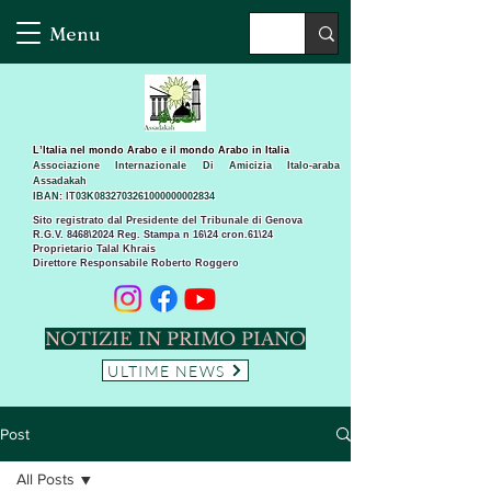
Menu
L’Italia nel mondo Arabo e il mondo Arabo in Italia
Associazione Internazionale Di Amicizia Italo-araba
Assadakah
IBAN: IT03K0832703261000000002834
Sito registrato dal Presidente del Tribunale di Genova
R.G.V. 8468\2024 Reg. Stampa n 16\24 cron.61\24 ​
Proprietario Talal Khrais
Direttore Responsabile Roberto Roggero
NOTIZIE IN PRIMO PIANO
ULTIME NEWS
Post
All Posts