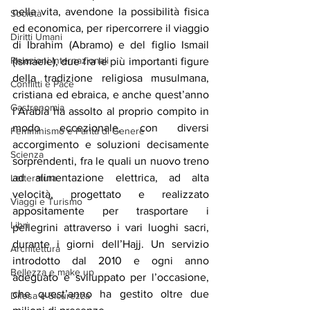
nella vita, avendone la possibilità fisica 
Società
ed economica, per ripercorrere il viaggio 
Diritti Umani
di Ibrahim (Abramo) e del figlio Ismail 
Relazioni Internazionali
(Ismaele), due fra le più importanti figure 
della tradizione religiosa musulmana, 
Conflitti e Pace
cristiana ed ebraica, e anche quest’anno 
Gastronomia
l’Arabia ha assolto al proprio compito in 
modo eccezionale, con diversi 
Femminismo e Parità di Genere
accorgimento e soluzioni decisamente 
Scienza
sorprendenti, fra le quali un nuovo treno 
ad alimentazione elettrica, ad alta 
Letteratura
velocità, progettato e realizzato 
Viaggi e Turismo
appositamente per trasportare i 
Libri
pellegrini attraverso i vari luoghi sacri, 
durante i giorni dell’Hajj. Un servizio 
Architettura
introdotto dal 2010 e ogni anno 
Bellezza e make up
adeguato e sviluppato per l’occasione, 
che quest’anno ha gestito oltre due 
Difesa e Sicurezza