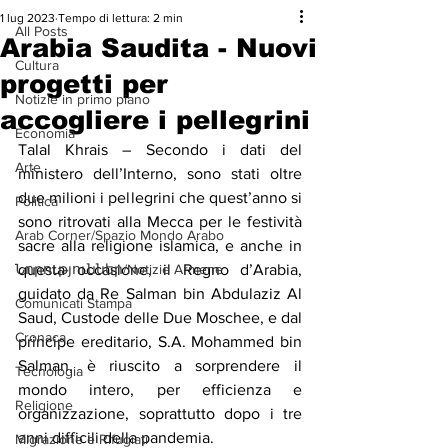
1 lug 2023
Tempo di lettura: 2 min
All Posts
Arabia Saudita - Nuovi
Cultura
progetti per
Notizie in primo piano
accogliere i pellegrini
Economia
Talal Khrais – Secondo i dati del 
Arte
ministero dell’Interno, sono stati oltre 
due milioni i pellegrini che quest’anno si 
Politica
sono ritrovati alla Mecca per le festività 
Arab Corner/Spazio Mondo Arabo
sacre alla religione islamica, e anche in 
Նորություններ/Notizie Armene
questa occasione, il Regno d’Arabia, 
guidato da Re Salman bin Abdulaziz Al 
Comunicati Stampa
Saud, Custode delle Due Moschee, e dal 
Cronaca
principe ereditario, S.A. Mohammed bin 
Salman, è riuscito a sorprendere il 
Tecnologia
mondo intero, per efficienza e 
Religione
organizzazione, soprattutto dopo i tre 
anni difficili della pandemia.
Migrazione e Rifugiati