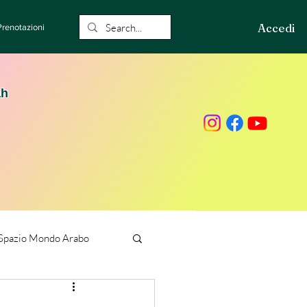
Accedi
Prenotazioni
ah
Spazio Mondo Arabo
ione