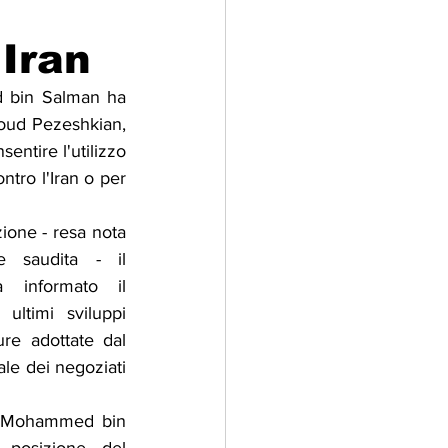
 Iran
adizioni
Storia
 bin Salman ha 
soud Pezeshkian, 
ti Umani
ntire l'utilizzo 
ntro l'Iran o per 
ione - resa nota 
e saudita - il 
 informato il 
 ultimi sviluppi 
ure adottate dal 
le dei negoziati 
e Mohammed bin 