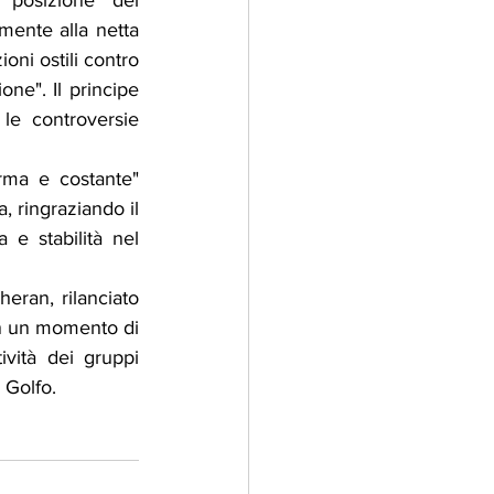
posizione del 
amente alla netta 
ni ostili contro 
e". Il principe 
le controversie 
ma e costante" 
, ringraziando il 
 e stabilità nel 
eran, rilanciato 
in un momento di 
vità dei gruppi 
l Golfo.