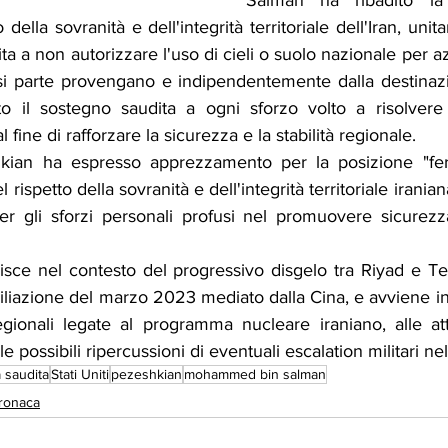
Salman ha ribadito la 
della sovranità e dell'integrità territoriale dell'Iran, unit
 a non autorizzare l'uso di cieli o suolo nazionale per azio
si parte provengano e indipendentemente dalla destinazion
o il sostegno saudita a ogni sforzo volto a risolvere 
al fine di rafforzare la sicurezza e la stabilità regionale.
hkian ha espresso apprezzamento per la posizione "fer
 rispetto della sovranità e dell'integrità territoriale iraniana
er gli sforzi personali profusi nel promuovere sicurezza
risce nel contesto del progressivo disgelo tra Riyad e Teh
ciliazione del marzo 2023 mediato dalla Cina, e avviene 
egionali legate al programma nucleare iraniano, alle atti
lle possibili ripercussioni di eventuali escalation militari ne
a saudita
Stati Uniti
pezeshkian
mohammed bin salman
ronaca