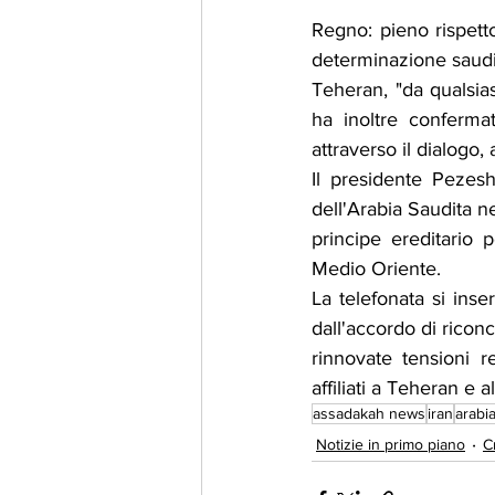
Regno: pieno rispetto 
determinazione saudita
Teheran, "da qualsia
ha inoltre confermat
attraverso il dialogo, 
Il presidente Pezes
dell'Arabia Saudita nel
principe ereditario p
Medio Oriente.
La telefonata si inse
dall'accordo di ricon
rinnovate tensioni r
affiliati a Teheran e a
assadakah news
iran
arabi
Notizie in primo piano
C