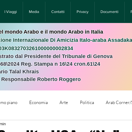
I Viaggi
Media
Contatti
Privacy
Documenti
nel mondo Arabo e il mondo Arabo in Italia
ione Internazionale Di Amicizia Italo-araba Assadak
T03K0832703261000000002834
istrato dal Presidente del Tribunale di Genova
468\2024 Reg. Stampa n 16\24 cron.61\24 ​
rio Talal Khrais
e Responsabile Roberto Roggero
rimo piano
Economia
Arte
Politica
Arab Corner/
 min
e
Comunicati Stampa
Cronaca
Tecnologia
Relig