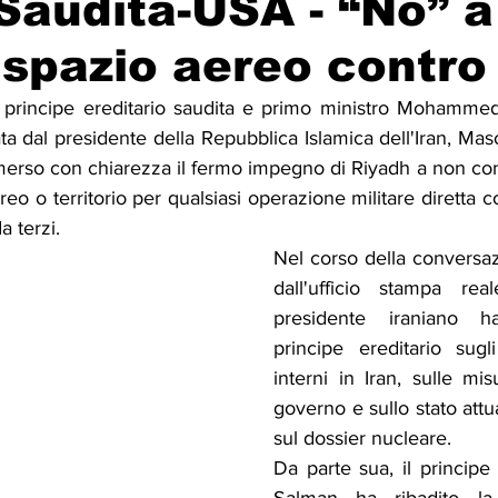
Saudita-USA - “No” a
o spazio aereo contro
Solidarietà
Archeologia
Musica
Cinema
Tr
 principe ereditario saudita e primo ministro Mohammed
ta dal presidente della Repubblica Islamica dell'Iran, Ma
tà
Eventi
Teatro
Lega Araba
Società
Dirit
erso con chiarezza il fermo impegno di Riyadh a non conse
eo o territorio per qualsiasi operazione militare diretta co
a terzi.
itti e Pace
Gastronomia
Nel corso della conversaz
dall'ufficio stampa real
presidente iraniano ha
principe ereditario sugli
interni in Iran, sulle mis
governo e sullo stato attua
sul dossier nucleare.
Da parte sua, il princip