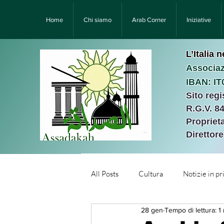
Home
Chi siamo
Arab Corner
Iniziative
L’Italia 
Associaz
IBAN: I
Sito reg
R.G.V. 8
Proprieta
Direttor
All Posts
Cultura
Notizie in p
28 gen
Tempo di lettura: 1
Նորություններ/Notizie Armen