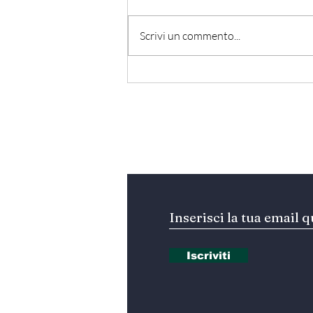
Scrivi un commento...
Hormuz - Iran e Oman
verso l’accordo
ufficiale?
Iscriviti alla nostra Ne
Iscriviti