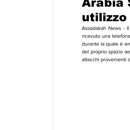
Arabia 
utilizz
Migrazione e Rifugiati
Sport
Assadakah News - Il
ricevuto una telefona
Filosofia
Mostre
Festivi
durante la quale è em
del proprio spazio aer
attacchi provenienti d
Relazioni Internazionali
Confl