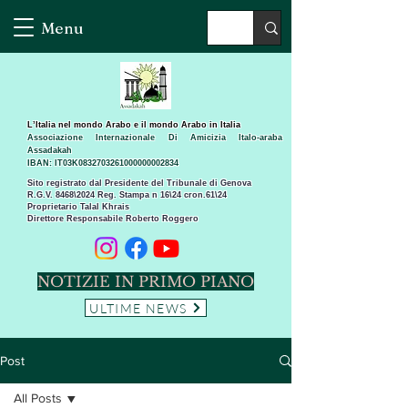
Menu
L’Italia nel mondo Arabo e il mondo Arabo in Italia
Associazione Internazionale Di Amicizia Italo-araba
Assadakah
IBAN: IT03K0832703261000000002834
Sito registrato dal Presidente del Tribunale di Genova
R.G.V. 8468\2024 Reg. Stampa n 16\24 cron.61\24 ​
Proprietario Talal Khrais
Direttore Responsabile Roberto Roggero
NOTIZIE IN PRIMO PIANO
ULTIME NEWS
Post
All Posts