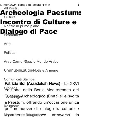
17 nov 2024
Tempo di lettura: 4 min
All Posts
Archeologia Paestum:
Cultura
Incontro di Culture e
Notizie in primo piano
Dialogo di Pace
Economia
Arte
Politica
Arab Corner/Spazio Mondo Arabo
Նորություններ/Notizie Armene
Comunicati Stampa
Patrizia Boi (Assadakah News)
 - La XXVI 
Cronaca
edizione della Borsa Mediterranea del 
Turismo Archeologico (Bmta) si è svolta 
Tecnologia
a Paestum, offrendo un’occasione unica 
Religione
per promuovere il dialogo tra culture e 
sostenere la pace attraverso la 
Migrazione e Rifugiati