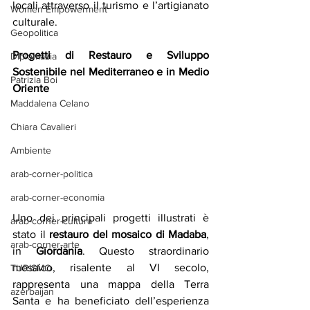
locali attraverso il turismo e l’artigianato 
Women Empowerment
culturale.
Geopolitica
Progetti di Restauro e Sviluppo 
Diplomazia
Sostenibile nel Mediterraneo e in Medio 
Patrizia Boi
Oriente
Maddalena Celano
Chiara Cavalieri
Ambiente
arab-corner-politica
arab-corner-economia
Uno dei principali progetti illustrati è 
arab-corner-cultura
stato il 
restauro del mosaico di Madaba
, 
arab-corner-arte
in 
Giordania
. Questo straordinario 
mosaico, risalente al VI secolo, 
TURISMO
rappresenta una mappa della Terra 
azerbaijan
Santa e ha beneficiato dell’esperienza 