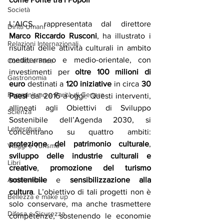
Società
L’AICS, rappresentata dal direttore 
Diritti Umani
Marco Riccardo Rusconi
, ha illustrato i 
Relazioni Internazionali
risultati delle attività culturali in ambito 
mediterraneo e medio-orientale, con 
Conflitti e Pace
investimenti per 
oltre 100 milioni di 
Gastronomia
euro
 destinati a 
120 iniziative
 in circa 
30 
Femminismo e Parità di Genere
Paesi
 dal 2016 a oggi. Questi interventi, 
allineati agli Obiettivi di Sviluppo 
Scienza
Sostenibile dell’Agenda 2030, si 
Letteratura
concentrano su quattro ambiti: 
protezione del patrimonio
culturale
, 
Viaggi e Turismo
sviluppo delle industrie culturali e 
Libri
creative
, 
promozione del turismo 
sostenibile
 e 
sensibilizzazione alla 
Architettura
cultura
. L’obiettivo di tali progetti non è 
Bellezza e make up
solo conservare, ma anche trasmettere 
Difesa e Sicurezza
competenze, sostenendo le economie 