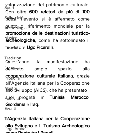
valorizzazione del patrimonio culturale. 
Sport
Con oltre 
600 relatori
 da 
più di 100 
Solidarietà
paesi
, l’evento si è affermato come 
punto di riferimento mondiale per la 
Archeologia
promozione delle destinazioni turistico-
Musica
archeologiche
, come ha sottolineato il 
fondatore 
Ugo Picarelli
. 
Cinema
Tradizioni
Quest’anno, la manifestazione ha 
Storia
dedicato ampio spazio alla 
cooperazione culturale italiana
, grazie 
Filosofia
all’Agenzia Italiana per la Cooperazione 
Mostre
allo Sviluppo (AICS), che ha presentato i 
suoi progetti in 
Tunisia
, 
Marocco
, 
Festività
Giordania
 e 
Iraq
.
Eventi
L’Agenzia Italiana per la Cooperazione 
Teatro
allo Sviluppo e il Turismo Archeologico 
Lega Araba
come Ponte tra i Popoli