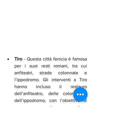
Tiro
 - Questa città fenicia è famosa 
per i suoi resti romani, tra cui 
anfiteatri, strade colonnate e 
l’ippodromo. Gli interventi a Tiro 
hanno incluso il restauro 
dell’anfiteatro, delle colonne e 
dell’ippodromo, con l’obiettivo di 
preservare questi monumenti e 
migliorare l’accesso per i visitatori. 
Sono state inoltre migliorate le 
infrastrutture urbane intorno ai siti, 