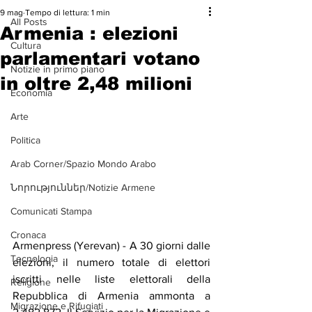
9 mag
Tempo di lettura: 1 min
All Posts
Armenia : elezioni
Cultura
parlamentari votano
Notizie in primo piano
in oltre 2,48 milioni
Economia
Arte
Politica
Arab Corner/Spazio Mondo Arabo
Նորություններ/Notizie Armene
Comunicati Stampa
Cronaca
Armenpress (Yerevan) - A 30 giorni dalle 
Tecnologia
elezioni, il numero totale di elettori 
iscritti nelle liste elettorali della 
Religione
Repubblica di Armenia ammonta a 
Migrazione e Rifugiati