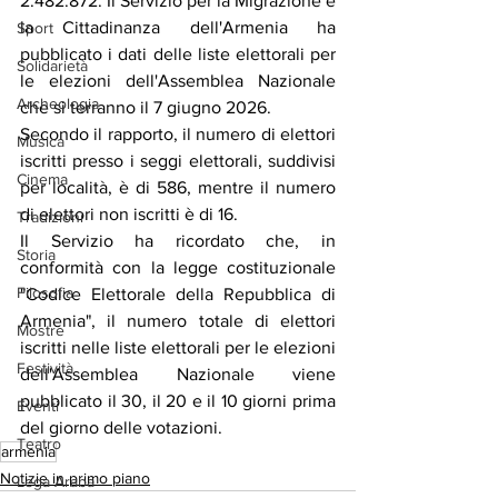
2.482.872. Il Servizio per la Migrazione e 
la Cittadinanza dell'Armenia ha 
Sport
pubblicato i dati delle liste elettorali per 
Solidarietà
le elezioni dell'Assemblea Nazionale 
Archeologia
che si terranno il 7 giugno 2026.
Secondo il rapporto, il numero di elettori 
Musica
iscritti presso i seggi elettorali, suddivisi 
Cinema
per località, è di 586, mentre il numero 
di elettori non iscritti è di 16.
Tradizioni
Il Servizio ha ricordato che, in 
Storia
conformità con la legge costituzionale 
Filosofia
"Codice Elettorale della Repubblica di 
Armenia", il numero totale di elettori 
Mostre
iscritti nelle liste elettorali per le elezioni 
Festività
dell'Assemblea Nazionale viene 
pubblicato il 30, il 20 e il 10 giorni prima 
Eventi
del giorno delle votazioni.
Teatro
armenia
Notizie in primo piano
Lega Araba