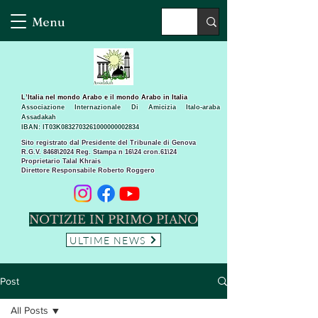
Menu
L’Italia nel mondo Arabo e il mondo Arabo in Italia
Associazione Internazionale Di Amicizia Italo-araba
Assadakah
IBAN: IT03K0832703261000000002834
Sito registrato dal Presidente del Tribunale di Genova
R.G.V. 8468\2024 Reg. Stampa n 16\24 cron.61\24 ​
Proprietario Talal Khrais
Direttore Responsabile Roberto Roggero
NOTIZIE IN PRIMO PIANO
ULTIME NEWS
Post
All Posts