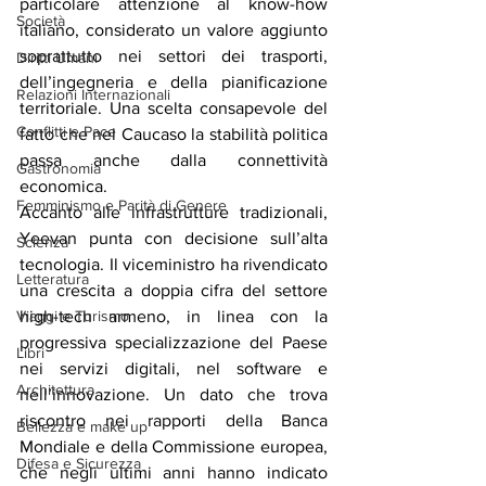
particolare attenzione al know-how 
Società
italiano, considerato un valore aggiunto 
soprattutto nei settori dei trasporti, 
Diritti Umani
dell’ingegneria e della pianificazione 
Relazioni Internazionali
territoriale. Una scelta consapevole del 
Conflitti e Pace
fatto che nel Caucaso la stabilità politica 
passa anche dalla connettività 
Gastronomia
economica.
Femminismo e Parità di Genere
Accanto alle infrastrutture tradizionali, 
Yeevan punta con decisione sull’alta 
Scienza
tecnologia. Il viceministro ha rivendicato 
Letteratura
una crescita a doppia cifra del settore 
Viaggi e Turismo
high-tech armeno, in linea con la 
progressiva specializzazione del Paese 
Libri
nei servizi digitali, nel software e 
Architettura
nell’innovazione. Un dato che trova 
riscontro nei rapporti della Banca 
Bellezza e make up
Mondiale e della Commissione europea, 
Difesa e Sicurezza
che negli ultimi anni hanno indicato 