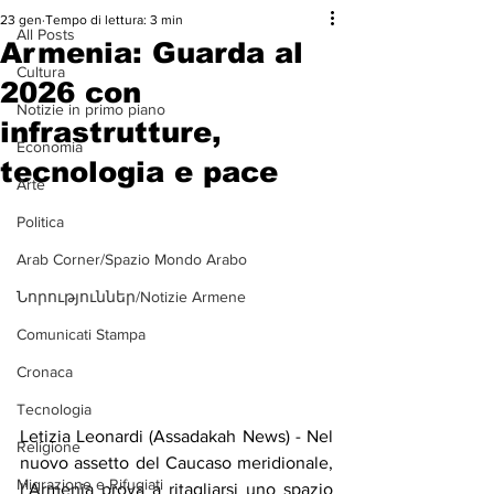
23 gen
Tempo di lettura: 3 min
All Posts
Armenia: Guarda al
Cultura
2026 con
Notizie in primo piano
infrastrutture,
Economia
tecnologia e pace
Arte
Politica
Arab Corner/Spazio Mondo Arabo
Նորություններ/Notizie Armene
Comunicati Stampa
Cronaca
Tecnologia
Letizia Leonardi (Assadakah News) - Nel 
Religione
nuovo assetto del Caucaso meridionale, 
Migrazione e Rifugiati
l’Armenia prova a ritagliarsi uno spazio 