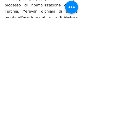
processo di normalizzazione con la 
Turchia. Yerevan dichiara di essere 
pronta all’apertura del valico di Markara 
e segnala progressi tecnici sulla 
possibile riapertura della ferrovia 
Gyumri-Kars, un’infrastruttura che 
potrebbe inserire l’Armenia nel 
cosiddetto Corridoio di Mezzo, 
collegando Asia centrale e Cina 
all’Europa.
In questo scenario in trasformazione, le 
relazioni con l’Italia appaiono come un 
terreno ancora largamente da coltivare, 
soprattutto sul piano economico. Per 
Kostanyan, la nuova situazione nel 
Caucaso meridionale crea opportunità 
concrete: politica ed economia, oggi più 
che mai, procedono insieme. E Roma, 