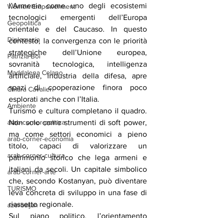
l’Armenia come uno degli ecosistemi 
Women Empowerment
tecnologici emergenti dell’Europa 
Geopolitica
orientale e del Caucaso. In questo 
Diplomazia
contesto, la convergenza con le priorità 
strategiche dell’Unione europea, 
Patrizia Boi
sovranità tecnologica, intelligenza 
Maddalena Celano
artificiale, industria della difesa, apre 
spazi di cooperazione finora poco 
Chiara Cavalieri
esplorati anche con l’Italia.
Ambiente
Turismo e cultura completano il quadro. 
arab-corner-politica
Non solo come strumenti di soft power, 
ma come settori economici a pieno 
arab-corner-economia
titolo, capaci di valorizzare un 
arab-corner-cultura
patrimonio storico che lega armeni e 
italiani da secoli. Un capitale simbolico 
arab-corner-arte
che, secondo Kostanyan, può diventare 
TURISMO
leva concreta di sviluppo in una fase di 
riassetto regionale.
azerbaijan
Sul piano politico, l’orientamento 