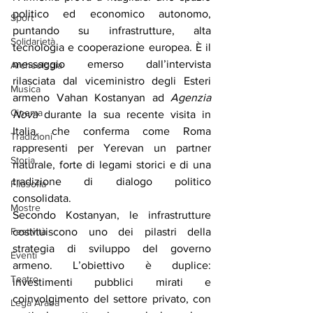
politico ed economico autonomo, 
Sport
puntando su infrastrutture, alta 
Solidarietà
tecnologia e cooperazione europea. È il 
messaggio emerso dall’intervista 
Archeologia
rilasciata dal viceministro degli Esteri 
Musica
armeno Vahan Kostanyan ad 
Agenzia 
Cinema
Nova
 durante la sua recente visita in 
Italia, che conferma come Roma 
Tradizioni
rappresenti per Yerevan un partner 
Storia
naturale, forte di legami storici e di una 
tradizione di dialogo politico 
Filosofia
consolidata.
Mostre
Secondo Kostanyan, le infrastrutture 
Festività
costituiscono uno dei pilastri della 
strategia di sviluppo del governo 
Eventi
armeno. L’obiettivo è duplice: 
Teatro
investimenti pubblici mirati e 
coinvolgimento del settore privato, con 
Lega Araba