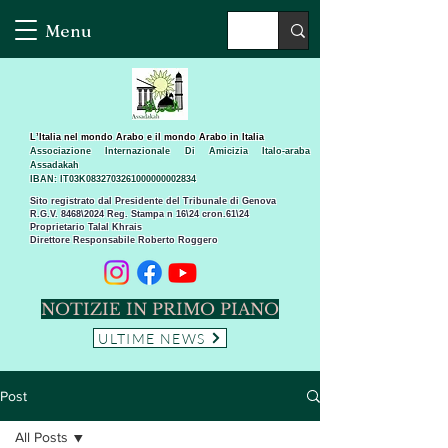
Menu
L’Italia nel mondo Arabo e il mondo Arabo in Italia
Associazione Internazionale Di Amicizia Italo-araba
Assadakah
IBAN: IT03K0832703261000000002834
Sito registrato dal Presidente del Tribunale di Genova
R.G.V. 8468\2024 Reg. Stampa n 16\24 cron.61\24 ​
Proprietario Talal Khrais
Direttore Responsabile Roberto Roggero
NOTIZIE IN PRIMO PIANO
ULTIME NEWS
Post
All Posts