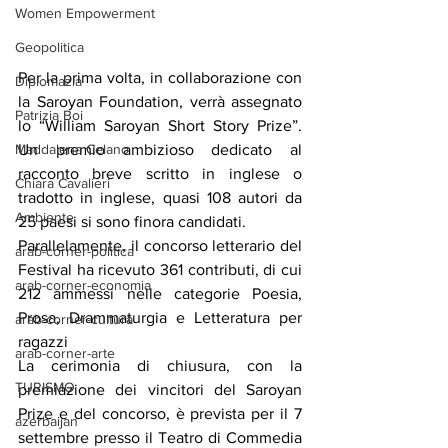
Women Empowerment
Geopolitica
Per la prima volta, in collaborazione con 
Diplomazia
la Saroyan Foundation, verrà assegnato 
Patrizia Boi
lo “William Saroyan Short Story Prize”. 
Un premio ambizioso dedicato al 
Maddalena Celano
racconto breve scritto in inglese o 
Chiara Cavalieri
tradotto in inglese, quasi 108 autori da 
Ambiente
25 paesi si sono finora candidati.
Parallelamente, il concorso letterario del 
arab-corner-politica
Festival ha ricevuto 361 contributi, di cui 
arab-corner-economia
212 ammessi nelle categorie Poesia, 
Prosa, Drammaturgia e Letteratura per 
arab-corner-cultura
ragazzi
arab-corner-arte
La cerimonia di chiusura, con la 
TURISMO
premiazione dei vincitori del Saroyan 
Prize e del concorso, è prevista per il 7 
azerbaijan
settembre presso il Teatro di Commedia 