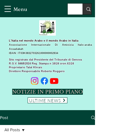
Menu
L’Italia nel mondo Arabo e il mondo Arabo in Italia
Associazione Internazionale Di Amicizia Italo-araba
Assadakah
IBAN: IT03K0832703261000000002834
Sito registrato dal Presidente del Tribunale di Genova
R.G.V. 8468\2024 Reg. Stampa n 16\24 cron.61\24 ​
Proprietario Talal Khrais
Direttore Responsabile Roberto Roggero
NOTIZIE IN PRIMO PIANO
ULTIME NEWS
Post
All Posts