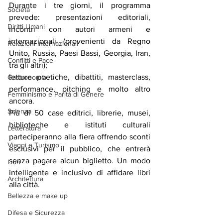
Durante i tre giorni, il programma 
Società
prevede: presentazioni editoriali, 
Diritti Umani
incontri con autori armeni e 
internazionali (provenienti da Regno 
Relazioni Internazionali
Unito, Russia, Paesi Bassi, Georgia, Iran, 
Conflitti e Pace
tra gli altri);
letture poetiche, dibattiti, masterclass, 
Gastronomia
performance, pitching e molto altro 
Femminismo e Parità di Genere
ancora.
Scienza
Più di 50 case editrici, librerie, musei, 
biblioteche e istituti culturali 
Letteratura
parteciperanno alla fiera offrendo sconti 
Viaggi e Turismo
esclusivi per il pubblico, che entrerà 
senza pagare alcun biglietto. Un modo 
Libri
intelligente e inclusivo di affidare libri 
Architettura
alla città. 
Bellezza e make up
Difesa e Sicurezza