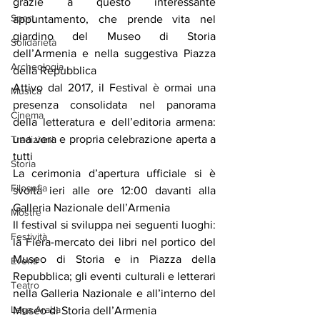
grazie a questo interessante 
Sport
appuntamento, che prende vita nel 
giardino del Museo di Storia 
Solidarietà
dell’Armenia e nella suggestiva Piazza 
Archeologia
della Repubblica
Attivo dal 2017, il Festival è ormai una 
Musica
presenza consolidata nel panorama 
Cinema
della letteratura e dell’editoria armena: 
una vera e propria celebrazione aperta a 
Tradizioni
tutti
Storia
La cerimonia d’apertura ufficiale si è 
Filosofia
svolta ieri alle ore 12:00 davanti alla 
Galleria Nazionale dell’Armenia
Mostre
Il festival si sviluppa nei seguenti luoghi: 
Festività
la Fiera-mercato dei libri nel portico del 
Museo di Storia e in Piazza della 
Eventi
Repubblica; gli eventi culturali e letterari 
Teatro
nella Galleria Nazionale e all’interno del 
Lega Araba
Museo di Storia dell’Armenia