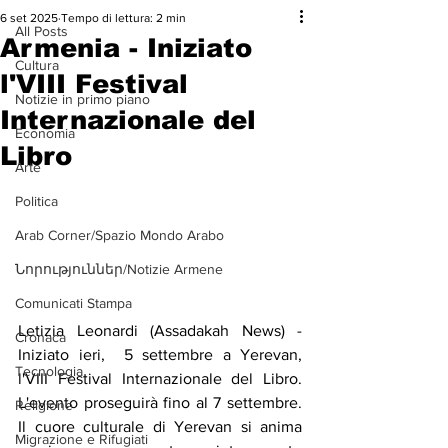
6 set 2025
Tempo di lettura: 2 min
All Posts
Armenia - Iniziato
Cultura
l'VIII Festival
Notizie in primo piano
Internazionale del
Economia
Libro
Arte
Politica
Arab Corner/Spazio Mondo Arabo
Նորություններ/Notizie Armene
Comunicati Stampa
Letizia Leonardi (Assadakah News) - 
Cronaca
Iniziato ieri,  5 settembre a Yerevan, 
Tecnologia
l'VIII Festival Internazionale del Libro. 
L'evento proseguirà fino al 7 settembre. 
Religione
Il cuore culturale di Yerevan si anima 
Migrazione e Rifugiati