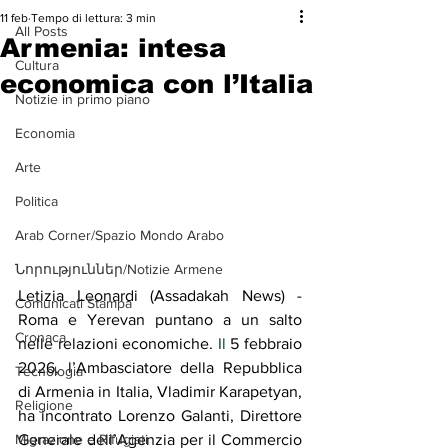
11 feb
Tempo di lettura: 3 min
All Posts
Armenia: intesa
Cultura
economica con l’Italia
Notizie in primo piano
Economia
Arte
Politica
Arab Corner/Spazio Mondo Arabo
Նորություններ/Notizie Armene
Letizia Leonardi (Assadakah News) - 
Comunicati Stampa
Roma e Yerevan puntano a un salto 
Cronaca
nelle relazioni economiche.
 Il
 5 febbraio 
2026, l’Ambasciatore della Repubblica 
Tecnologia
di Armenia in Italia, Vladimir Karapetyan, 
Religione
ha incontrato Lorenzo Galanti, Direttore 
Migrazione e Rifugiati
Generale dell’Agenzia per il Commercio 