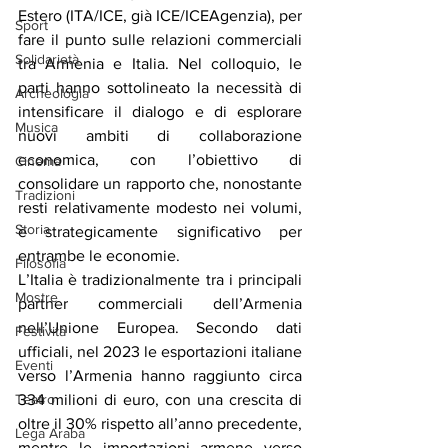
Estero (ITA/ICE, già ICE/ICEAgenzia), per 
Sport
fare il punto sulle relazioni commerciali 
Solidarietà
tra Armenia e Italia. Nel colloquio, le 
parti hanno sottolineato la necessità di 
Archeologia
intensificare il dialogo e di esplorare 
Musica
nuovi ambiti di collaborazione 
economica, con l’obiettivo di 
Cinema
consolidare un rapporto che, nonostante 
Tradizioni
resti relativamente modesto nei volumi, 
Storia
è strategicamente significativo per 
entrambe le economie.
Filosofia
L’Italia è tradizionalmente tra i principali 
Mostre
partner commerciali dell’Armenia 
nell’Unione Europea. Secondo dati 
Festività
ufficiali, nel 2023 le esportazioni italiane 
Eventi
verso l’Armenia hanno raggiunto circa 
Teatro
334 milioni di euro, con una crescita di 
oltre il 30% rispetto all’anno precedente, 
Lega Araba
mentre le importazioni armene verso 