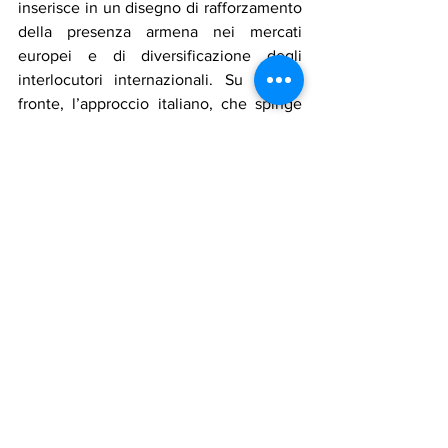
inserisce in un disegno di rafforzamento 
della presenza armena nei mercati 
europei e di diversificazione degli 
interlocutori internazionali. Su questo 
fronte, l’approccio italiano, che spinge 
per dialogo, investimenti e presenza sul 
terreno, appare in linea con la politica 
estera italiana ed europea volta a 
sostenere partner strategici in aree 
geopoliticamente sensibili come il 
Caucaso meridionale.
In questo senso, l’incontro Karapetyan-
Galanti non è un appuntamento formale 
ma un segnale chiaro, politico e 
commerciale, di un’Italia pronta a 
giocare un ruolo concreto nello sviluppo 
di un rapporto che ha un potenziale 
reale di crescita.
Notizie in primo piano