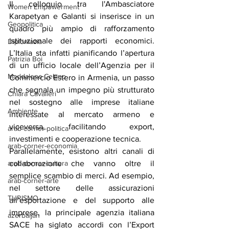
Il colloquio tra l'Ambasciatore 
Women Empowerment
Karapetyan e Galanti si inserisce in un 
Geopolitica
quadro più ampio di rafforzamento 
istituzionale dei rapporti economici. 
Diplomazia
L’Italia sta infatti pianificando l’apertura 
Patrizia Boi
di un ufficio locale dell’Agenzia per il 
Maddalena Celano
Commercio Estero in Armenia, un passo 
che segnala un impegno più strutturato 
Chiara Cavalieri
nel sostegno alle imprese italiane 
Ambiente
interessate al mercato armeno e 
viceversa, facilitando export, 
arab-corner-politica
investimenti e cooperazione tecnica.
arab-corner-economia
Parallelamente, esistono altri canali di 
arab-corner-cultura
collaborazione che vanno oltre il 
semplice scambio di merci. Ad esempio, 
arab-corner-arte
nel settore delle assicurazioni 
TURISMO
all’esportazione e del supporto alle 
imprese, la principale agenzia italiana 
azerbaijan
SACE ha siglato accordi con l’Export 