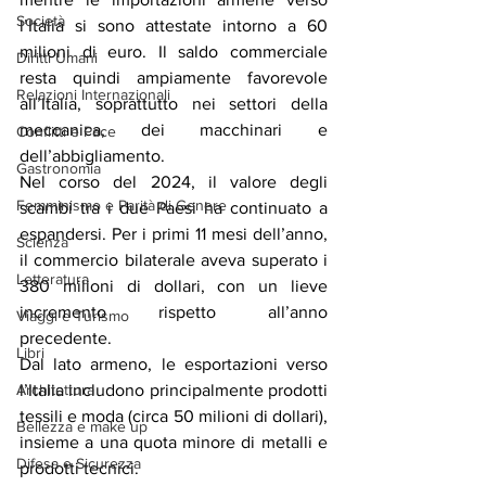
Società
l’Italia si sono attestate intorno a 60 
milioni di euro. Il saldo commerciale 
Diritti Umani
resta quindi ampiamente favorevole 
Relazioni Internazionali
all’Italia, soprattutto nei settori della 
meccanica, dei macchinari e 
Conflitti e Pace
dell’abbigliamento.
Gastronomia
Nel corso del 2024, il valore degli 
Femminismo e Parità di Genere
scambi tra i due Paesi ha continuato a 
espandersi. Per i primi 11 mesi dell’anno, 
Scienza
il commercio bilaterale aveva superato i 
Letteratura
380 milioni di dollari, con un lieve 
incremento rispetto all’anno 
Viaggi e Turismo
precedente.
Libri
Dal lato armeno, le esportazioni verso 
Architettura
l’Italia includono principalmente prodotti 
tessili e moda (circa 50 milioni di dollari), 
Bellezza e make up
insieme a una quota minore di metalli e 
Difesa e Sicurezza
prodotti tecnici.